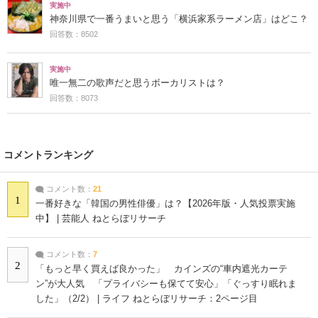
実施中
神奈川県で一番うまいと思う「横浜家系ラーメン店」はどこ？
回答数：8502
実施中
唯一無二の歌声だと思うボーカリストは？
回答数：8073
コメントランキング
コメント数：
21
1
一番好きな「韓国の男性俳優」は？【2026年版・人気投票実施
中】 | 芸能人 ねとらぼリサーチ
コメント数：
7
2
「もっと早く買えば良かった」 カインズの“車内遮光カーテ
ン”が大人気 「プライバシーも保てて安心」「ぐっすり眠れま
した」（2/2） | ライフ ねとらぼリサーチ：2ページ目