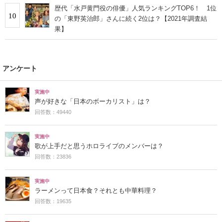
歴代「水戸黄門役の俳優」人気ランキングTOP6！ 1位
10
の「東野英治郎」さんに続く2位は？【2021年調査結
果】
アンケート
実施中
声が好きな「日本のボーカリスト」は？
回答数：49440
実施中
歌が上手だと思うホロライブのメンバーは？
回答数：23836
実施中
ラーメンって日本食？それとも中華料理？
回答数：19635