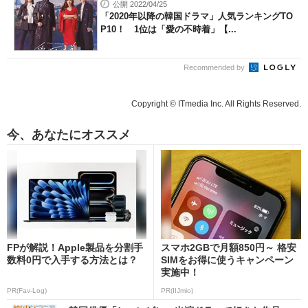
公開 2022/04/25
「2020年以降の韓国ドラマ」人気ランキングTO
P10！ 1位は「愛の不時着」【...
Recommended by
Copyright © ITmedia Inc. All Rights Reserved.
今、あなたにオススメ
FPが解説！Apple製品を分割手
スマホ2GBで月額850円～ 格安
数料0円で入手する方法とは？
SIMをお得に使うキャンペーン
実施中！
PR(Fav-Log)
PR(IIJmio)