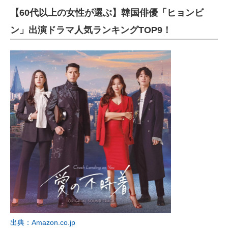
【60代以上の女性が選ぶ】韓国俳優「ヒョンビ
ITの今と未来を見通す
ン」出演ドラマ人気ランキングTOP9！
スマホと通信の最新トレンド
進化するPCとデバイスの未来
好きが集まる 比べて選べる
ビジネスと働き方のヒント
AI活用のいまが分かる
企業ITのトレンドを詳説
経営リーダーのコミュニティ
マーケ×ITの今がよく分かる
ITエンジニア向け専門サイト
出典：Amazon.co.jp