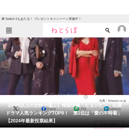
🎁 Switch 2もあたる！ プレゼントキャンペーン実施中！
ねとらぼメニュー
TOP
ニュース
エンタメ
クイズ
グルメ
地域
住まい
教育・育児
動物
リサーチ
ドラマ
2024/05/23 19:10（公開）
出典：Amazon.co.jp
会員記事
【60代以上の女性が選ぶ】韓国俳優「ヒョンビン」出演
X
Share
LINE
hatena
ドラマ人気ランキングTOP9！ 第1位は「愛の不時着」
メディア
【2024年最新投票結果】
目次を表示
注目記事を集めた総合ページ