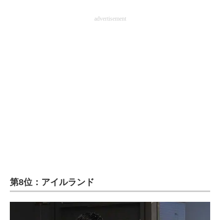
企業向けIT製品の総合サイト
advertisement
IT製品の技術・比較・事例
製造業のIT導入・活用を支援
モノづくり技術者専門サイト
エレクトロニクス専門サイト
電子設計の基本と応用
エネルギーの専門メディア
建設×テクノロジーの最前線
ちょっと気になるネットの話題
第8位：アイルランド