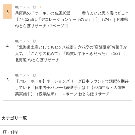
コメント数：
7
3
兵庫県の「ケーキ」の名店10選！ 一番うまいと思う店はどこ？
【7月12日は「デコレーションケーキの日」！】（2/4） | 兵庫県
ねとらぼリサーチ：2ページ目
コメント数：
5
4
「北海道土産としてもセンス抜群」六花亭の“店舗限定”お菓子が
人気 「こんなの初めて」「箱買いするべきだった」（1/2） |
北海道 ねとらぼリサーチ
コメント数：
3
5
【バレーボール】ネーションズリーグ日本ラウンドで活躍を期待
している「日本男子バレー代表選手」は？【2026年版・人気投
票実施中】（投票結果） | スポーツ ねとらぼリサーチ
カテゴリ一覧
IT・科学