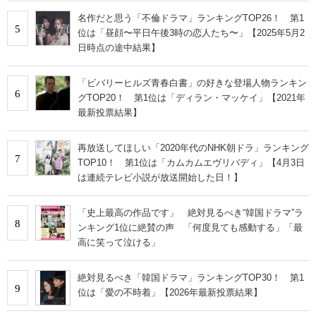
名作だと思う「不倫ドラマ」ランキングTOP26！ 第1
5
位は「昼顔〜平日午後3時の恋人たち〜」【2025年5月2
日時点の途中結果】
「ビバリーヒルズ青春白書」の好きな登場人物ランキン
6
グTOP20！ 第1位は「ディラン・マッケイ」【2021年
最新投票結果】
再放送してほしい「2020年代のNHK朝ドラ」ランキング
7
TOP10！ 第1位は「カムカムエヴリバディ」【4月3日
は連続テレビ小説が放送開始した日！】
「史上最高の作品です」 絶対見るべき“韓国ドラマ”ラ
8
ンキング1位に絶賛の声 「何度見ても感動する」「最
高に笑って泣ける」
絶対見るべき「韓国ドラマ」ランキングTOP30！ 第1
9
位は「愛の不時着」【2026年最新投票結果】