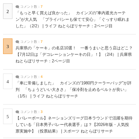
コメント数：
7
2
「もっと早く買えば良かった」 カインズの“車内遮光カーテ
ン”が大人気 「プライバシーも保てて安心」「ぐっすり眠れま
した」（2/2） | ライフ ねとらぼリサーチ：2ページ目
コメント数：
7
3
兵庫県の「ケーキ」の名店10選！ 一番うまいと思う店はどこ？
【7月12日は「デコレーションケーキの日」！】（2/4） | 兵庫県
ねとらぼリサーチ：2ページ目
コメント数：
4
4
「車に常備しました」 カインズの“1980円クーラーバッグ”が評
判 「ちょうどいい大きさ」「保冷剤を止めるベルトが良い」
（1/5） | ライフ ねとらぼリサーチ
コメント数：
3
5
【バレーボール】ネーションズリーグ日本ラウンドで活躍を期待
している「日本男子バレー代表選手」は？【2026年版・人気投
票実施中】（投票結果） | スポーツ ねとらぼリサーチ