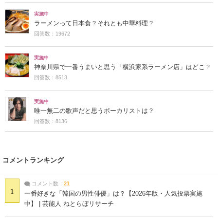
実施中
ラーメンって日本食？それとも中華料理？
回答数：19672
実施中
神奈川県で一番うまいと思う「横浜家系ラーメン店」はどこ？
回答数：8513
実施中
唯一無二の歌声だと思うボーカリストは？
回答数：8136
コメントランキング
コメント数：
21
1
一番好きな「韓国の男性俳優」は？【2026年版・人気投票実施
中】 | 芸能人 ねとらぼリサーチ