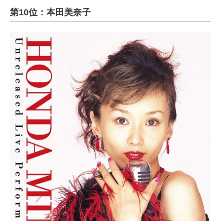
第10位：本田美奈子
ITの今と未来を見通す
スマホと通信の最新トレンド
進化するPCとデバイスの未来
好きが集まる 比べて選べる
ビジネスと働き方のヒント
AI活用のいまが分かる
企業ITのトレンドを詳説
経営リーダーのコミュニティ
マーケ×ITの今がよく分かる
ITエンジニア向け専門サイト