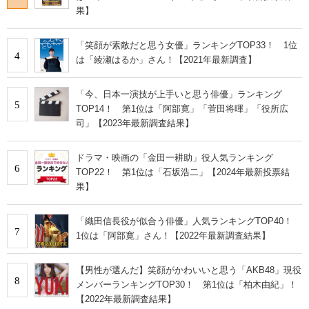
果】
「笑顔が素敵だと思う女優」ランキングTOP33！ 1位
4
は「綾瀬はるか」さん！【2021年最新調査】
「今、日本一演技が上手いと思う俳優」ランキング
5
TOP14！ 第1位は「阿部寛」「菅田将暉」「役所広
司」【2023年最新調査結果】
ドラマ・映画の「金田一耕助」役人気ランキング
6
TOP22！ 第1位は「石坂浩二」【2024年最新投票結
果】
「織田信長役が似合う俳優」人気ランキングTOP40！
7
1位は「阿部寛」さん！【2022年最新調査結果】
【男性が選んだ】笑顔がかわいいと思う「AKB48」現役
8
メンバーランキングTOP30！ 第1位は「柏木由紀」！
【2022年最新調査結果】