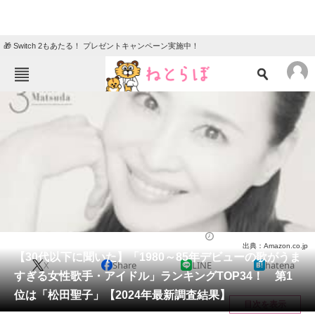
🎁 Switch 2もあたる！ プレゼントキャンペーン実施中！
ねとらぼメニュー
TOP
ニュース
エンタメ
クイズ
グルメ
地域
住まい
教育・育児
動物
リサーチ
芸能人
2024/06/18 20:40（公開）
出典：Amazon.co.jp
会員記事
【30代以下に聞いた】「1980～85年デビューの歌がうま
X
Share
LINE
hatena
すぎる女性歌手・アイドル」ランキングTOP34！ 第1
メディア
位は「松田聖子」【2024年最新調査結果】
目次を表示
注目記事を集めた総合ページ