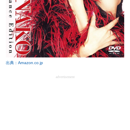
企業向けIT製品の総合サイト
IT製品の技術・比較・事例
製造業のIT導入・活用を支援
モノづくり技術者専門サイト
エレクトロニクス専門サイト
出典：Amazon.co.jp
電子設計の基本と応用
advertisement
エネルギーの専門メディア
建設×テクノロジーの最前線
ちょっと気になるネットの話題