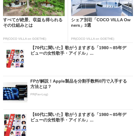
すべてが絶景、収益も得られる
シェア別荘「COCO VILLA Ow
その仕組みとは
ners」3選
PR(COCO VILLA on GOETHE)
PR(COCO VILLA on GOETHE)
【70代に聞いた】歌がうますぎる「1980～85年デ
ビューの女性歌手・アイドル」...
FPが解説！Apple製品を分割手数料0円で入手する
方法とは？
PR(Fav-Log)
【60代に聞いた】歌がうますぎる「1980～85年デ
ビューの女性歌手・アイドル」...