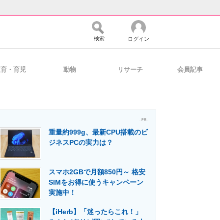
検索
ログイン
教育・育児
動物
リサーチ
会員記事
バイスの未来
好きが集まる 比べて選べる
- PR -
重量約999g、最新CPU搭載のビ
コミュニティ
マーケ×ITの今がよく分かる
ジネスPCの実力は？
スマホ2GBで月額850円～ 格安
・活用を支援
SIMをお得に使うキャンペーン
実施中！
【iHerb】「迷ったらこれ！」