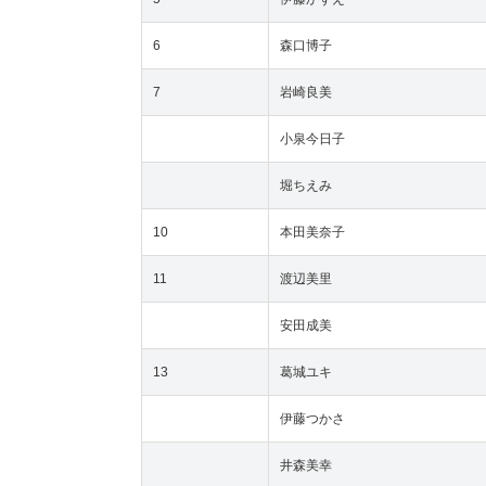
6
森口博子
7
岩崎良美
小泉今日子
堀ちえみ
10
本田美奈子
11
渡辺美里
安田成美
13
葛城ユキ
伊藤つかさ
井森美幸