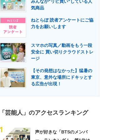
みんなが"リピ買い"している人
門メディア
建設×テクノロジーの最前線
気商品
ねとらぼ 読者アンケートにご協
力をお願いします
スマホの写真／動画をもう一段
安全に 買い切りクラウドストレ
ージ
【その発想はなかった】猛暑の
東京、意外な場所にドキッとす
る広告が出現！
「芸能人」のアクセスランキング
1
声が好きな「BTSのメンバ