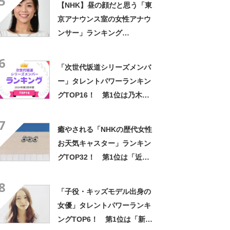
5
【NHK】昼の顔だと思う「東
京アナウンス室の女性アナウ
ンサー」ランキング
TOP33！ 1位は「中山果
6
奈」さん【2021年最新結果】
「次世代坂道シリーズメンバ
ー」タレントパワーランキン
グTOP16！ 第1位は乃木坂
46の「遠藤さくら」「井上
7
和」【2024年最新調査結果】
癒やされる「NHKの歴代女性
お天気キャスター」ランキン
グTOP32！ 第1位は「近藤
奈央」【2023年最新調査結
8
果】
「子役・キッズモデル出身の
女優」タレントパワーランキ
ングTOP6！ 第1位は「新垣