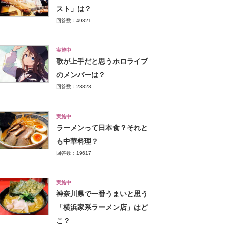
スト」は？
回答数：49321
実施中
歌が上手だと思うホロライブ
のメンバーは？
回答数：23823
実施中
ラーメンって日本食？それと
も中華料理？
回答数：19617
実施中
神奈川県で一番うまいと思う
「横浜家系ラーメン店」はど
こ？