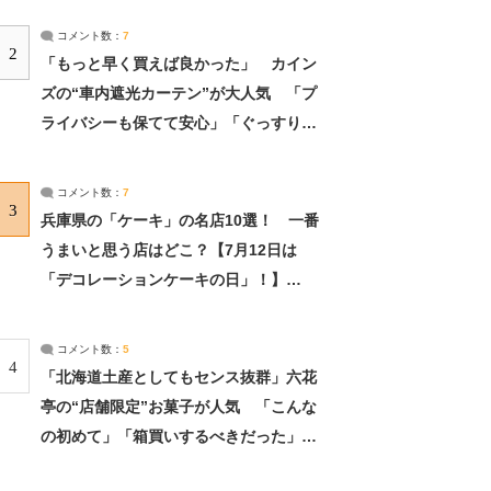
コメント数：
7
2
「もっと早く買えば良かった」 カイン
ズの“車内遮光カーテン”が大人気 「プ
ライバシーも保てて安心」「ぐっすり眠
れました」（2/2） | ライフ ねとらぼリ
サーチ：2ページ目
コメント数：
7
3
兵庫県の「ケーキ」の名店10選！ 一番
うまいと思う店はどこ？【7月12日は
「デコレーションケーキの日」！】
（2/4） | 兵庫県 ねとらぼリサーチ：2ペ
ージ目
コメント数：
5
4
「北海道土産としてもセンス抜群」六花
亭の“店舗限定”お菓子が人気 「こんな
の初めて」「箱買いするべきだった」
（1/2） | 北海道 ねとらぼリサーチ