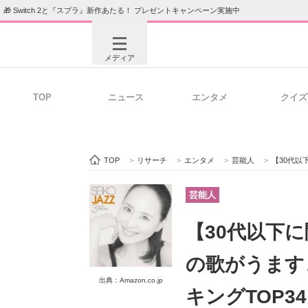
🎁 Switch 2と『スプラ』新作あたる！ プレゼントキャンペーン実施中
メディア
TOP
ニュース
エンタメ
クイズ
注目記事を集めた総合ページ
ITの今
TOP
>
リサーチ
>
エンタメ
>
芸能人
>
【30代以下に聞い
ビジネスと働き方のヒント
AI活用
芸能人
【30代以下に
ITエンジニア向け専門サイト
企業向けI
の歌がうます
出典：Amazon.co.jp
キングTOP3