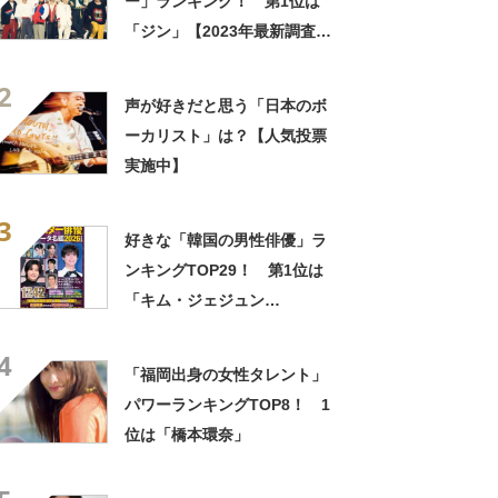
ー」ランキング！ 第1位は
「ジン」【2023年最新調査結
果】
2
声が好きだと思う「日本のボ
ーカリスト」は？【人気投票
実施中】
3
好きな「韓国の男性俳優」ラ
ンキングTOP29！ 第1位は
「キム・ジェジュン
（JYJ）」【2026年最新投票
4
結果】
「福岡出身の女性タレント」
パワーランキングTOP8！ 1
位は「橋本環奈」