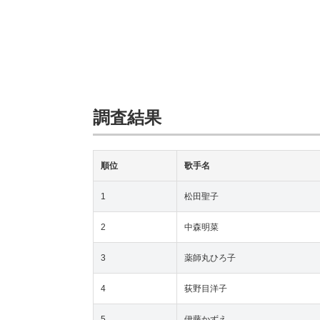
調査結果
順位
歌手名
1
松田聖子
2
中森明菜
3
薬師丸ひろ子
4
荻野目洋子
5
伊藤かずえ