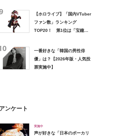
結衣」！【2021年最新調査結
9
果】
【ホロライブ】「国内VTuber
ファン数」ランキング
TOP20！ 第1位は「宝鐘マ
リン」！【2025年8月8日時
10
点】
一番好きな「韓国の男性俳
優」は？【2026年版・人気投
票実施中】
アンケート
実施中
声が好きな「日本のボーカリ