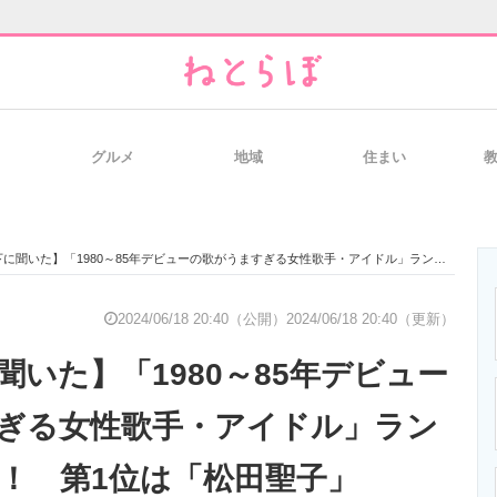
グルメ
地域
住まい
と未来を見通す
スマホと通信の最新トレンド
進化するPCとデ
た】「1980～85年デビューの歌がうますぎる女性歌手・アイドル」ランキングTOP34！ 第1位は「松田聖子」【2024年最新調査結果】
のいまが分かる
企業ITのトレンドを詳説
経営リーダーの
2024/06/18 20:40（公開）
2024/06/18 20:40（更新）
聞いた】「1980～85年デビュー
T製品の総合サイト
IT製品の技術・比較・事例
製造業のIT導入
ぎる女性歌手・アイドル」ラン
4！ 第1位は「松田聖子」