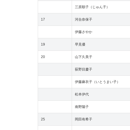
三原順子（じゅん子）
17
河合奈保子
伊藤さやか
19
早見優
20
山下久美子
荻野目慶子
伊藤麻衣子（いとうまい子）
松本伊代
南野陽子
25
岡田有希子