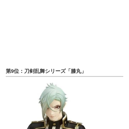
企業向けIT製品の総合サイト
IT製品の技術・比較・事例
製造業のIT導入・活用を支援
モノづくり技術者専門サイト
エレクトロニクス専門サイト
電子設計の基本と応用
第9位：刀剣乱舞シリーズ「膝丸」
エネルギーの専門メディア
建設×テクノロジーの最前線
ちょっと気になるネットの話題