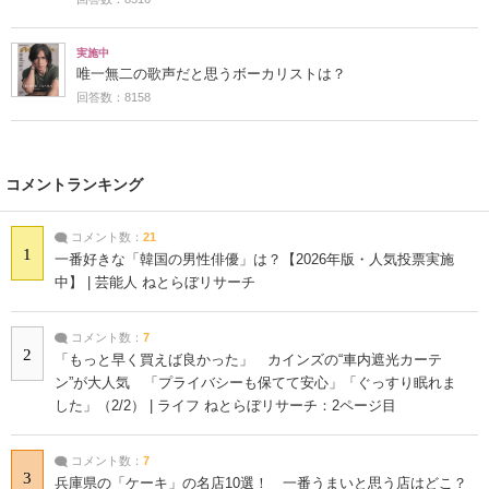
実施中
唯一無二の歌声だと思うボーカリストは？
回答数：8158
コメントランキング
コメント数：
21
1
一番好きな「韓国の男性俳優」は？【2026年版・人気投票実施
中】 | 芸能人 ねとらぼリサーチ
コメント数：
7
2
「もっと早く買えば良かった」 カインズの“車内遮光カーテ
ン”が大人気 「プライバシーも保てて安心」「ぐっすり眠れま
した」（2/2） | ライフ ねとらぼリサーチ：2ページ目
コメント数：
7
3
兵庫県の「ケーキ」の名店10選！ 一番うまいと思う店はどこ？