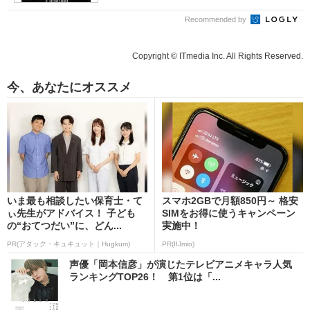
Recommended by
Copyright © ITmedia Inc. All Rights Reserved.
今、あなたにオススメ
いま最も相談したい保育士・て
スマホ2GBで月額850円～ 格安
ぃ先生がアドバイス！ 子ども
SIMをお得に使うキャンペーン
の“おてつだい”に、どん...
実施中！
PR(アタック・キュキュット｜Hugkum)
PR(IIJmio)
声優「岡本信彦」が演じたテレビアニメキャラ人気
ランキングTOP26！ 第1位は「...