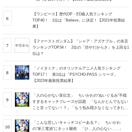
【ワンピース】歴代OP・ED曲人気ランキング
6
TOP40！ 1位は「Believe」に決定！【2021年投票結
果】
【ファーストガンダム】「シャア・アズナブル」の名言
7
ランキングTOP34！ 2位の「坊やだからさ」を上回る1
位は？
「ノイタミナ」のオリジナルアニメ人気ランキング
8
TOP17！ 第1位は「PSYCHO-PASS シリーズ」
【2023年最新投票結果】
「人の心がない宣伝文」 ちいかわの“ぬいぐるみ”不穏
9
すぎるキャッチフレーズが話題 「なんかとんでもない
こと言ってない！？」「もう包み隠さなくなってきた
な」
「こんな悲しいキャッチコピーある？」 ちいかわ
10
の“単三電池”にネット騒然 「ひ…人の心ない……」