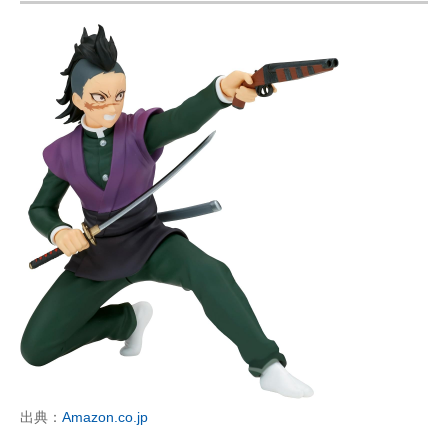
出典：
Amazon.co.jp