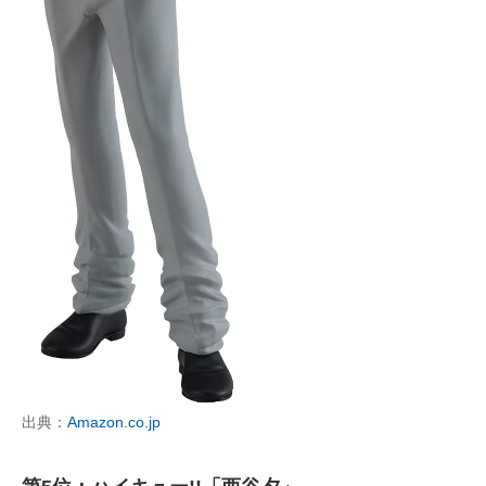
出典：
Amazon.co.jp