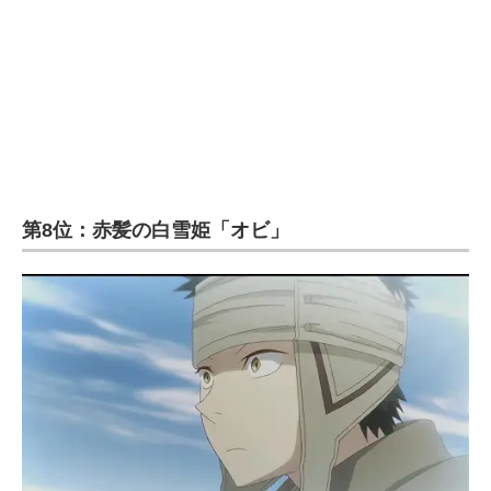
第8位：赤髪の白雪姫「オビ」