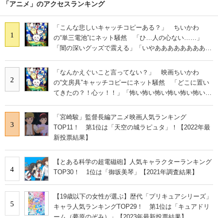
「アニメ」のアクセスランキング
「こんな悲しいキャッチコピーある？」 ちいかわ
1
の“単三電池”にネット騒然 「ひ…人の心ない……」
「闇の深いグッズで震える」「いやあああああああああ
あ」
「なんかえぐいこと言ってない？」 映画ちいかわ
2
の“文房具”キャッチコピーにネット騒然 「どこに置い
てきたの？！心ッ！！」「怖い怖い怖い怖い怖い怖い怖
い」
「宮崎駿」監督長編アニメ映画人気ランキング
3
TOP11！ 第1位は「天空の城ラピュタ」！【2022年最
新投票結果】
【とある科学の超電磁砲】人気キャラクターランキング
4
TOP30！ 1位は「御坂美琴」【2021年調査結果】
【19歳以下の女性が選ぶ】歴代「プリキュアシリーズ」
5
キャラ人気ランキングTOP29！ 第1位は「キュアドリ
ーム（夢原のぞみ）」【2023年最新投票結果】