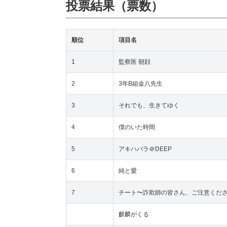
投票結果（票数）
順位
項目名
1
監察医 朝顔
2
3年B組金八先生
3
それでも、生きてゆく
4
僕のいた時間
5
アキハバラ＠DEEP
6
純と愛
7
チート〜詐欺師の皆さん、ご注意くだ
麒麟がくる