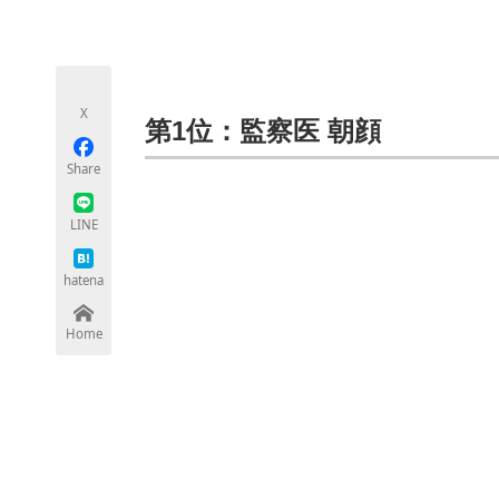
モノづくり技術者専門サイト
エレクトロ
X
ちょっと気になるネットの話題
第1位：監察医 朝顔
Share
LINE
hatena
Home