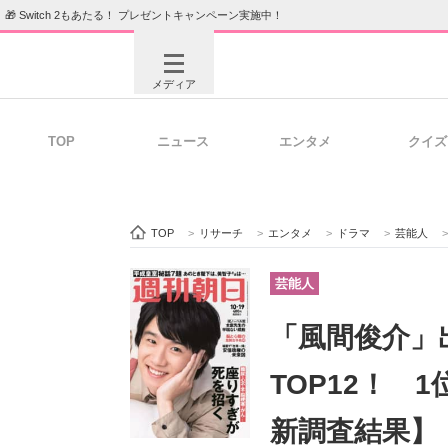
🎁 Switch 2もあたる！ プレゼントキャンペーン実施中！
メディア
TOP
ニュース
エンタメ
クイズ
注目記事を集めた総合ページ
ITの今
TOP
>
リサーチ
>
エンタメ
>
ドラマ
>
芸能人
>
ビジネスと働き方のヒント
AI活用
芸能人
「風間俊介」
ITエンジニア向け専門サイト
企業向けI
TOP12！ 
新調査結果】