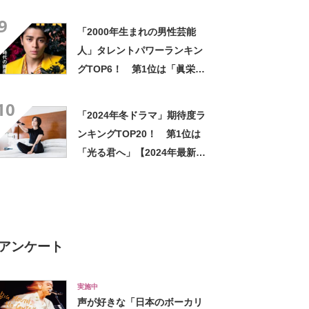
【2021年最新投票結果】
9
「2000年生まれの男性芸能
人」タレントパワーランキン
グTOP6！ 第1位は「眞栄田
郷敦」！【2023年最新調査結
10
果】
「2024年冬ドラマ」期待度ラ
ンキングTOP20！ 第1位は
「光る君へ」【2024年最新調
査結果】
アンケート
実施中
声が好きな「日本のボーカリ