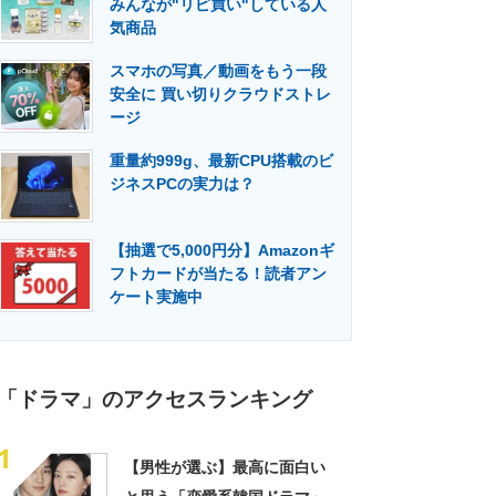
みんなが"リピ買い"している人
門メディア
建設×テクノロジーの最前線
気商品
スマホの写真／動画をもう一段
安全に 買い切りクラウドストレ
ージ
重量約999g、最新CPU搭載のビ
ジネスPCの実力は？
【抽選で5,000円分】Amazonギ
フトカードが当たる！読者アン
ケート実施中
「ドラマ」のアクセスランキング
1
【男性が選ぶ】最高に面白い