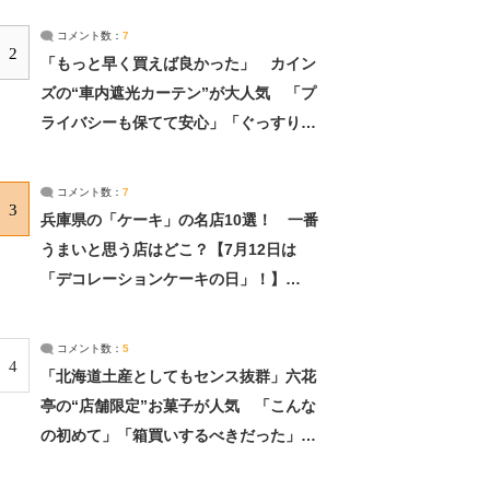
コメント数：
7
2
「もっと早く買えば良かった」 カイン
ズの“車内遮光カーテン”が大人気 「プ
ライバシーも保てて安心」「ぐっすり眠
れました」（2/2） | ライフ ねとらぼリ
サーチ：2ページ目
コメント数：
7
3
兵庫県の「ケーキ」の名店10選！ 一番
うまいと思う店はどこ？【7月12日は
「デコレーションケーキの日」！】
（2/4） | 兵庫県 ねとらぼリサーチ：2ペ
ージ目
コメント数：
5
4
「北海道土産としてもセンス抜群」六花
亭の“店舗限定”お菓子が人気 「こんな
の初めて」「箱買いするべきだった」
（1/2） | 北海道 ねとらぼリサーチ