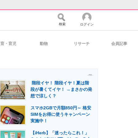
検索
ログイン
教育・育児
動物
リサーチ
会員記事
バイスの未来
好きが集まる 比べて選べる
- PR -
階段イヤ！ 階段イヤ！夏は階
コミュニティ
マーケ×ITの今がよく分かる
段が暑くてイヤ！ →まさかの発
想で涼しく？
スマホ2GBで月額850円～ 格安
・活用を支援
SIMをお得に使うキャンペーン
実施中！
【iHerb】「迷ったらこれ！」