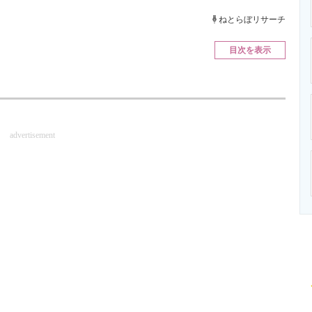
ニクス専門サイト
電子設計の基本と応用
エネルギーの専
ねとらぼリサーチ
目次を表示
advertisement