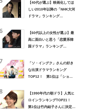
5
【40代が選ぶ】映画化してほ
しい2010年以降の「NHK大河
ドラマ」ランキング
TOP14！ 第1位は「龍馬
6
伝」【2023年最新調査結果】
【60代以上の女性が選ぶ】最
高に面白いと思う「恋愛系韓
国ドラマ」ランキング
TOP30！ 第1位は「愛の不
7
時着」【2024年最新投票結
「ソ・イングク」さんの好き
果】
な出演ドラマランキング
TOP12！ 第1位は「ショッ
ピング王ルイ」に決定！
8
【2021年投票結果】
【1990年代の朝ドラ】人気ヒ
ロインランキングTOP21！
第1位は竹内結子さんに決定！