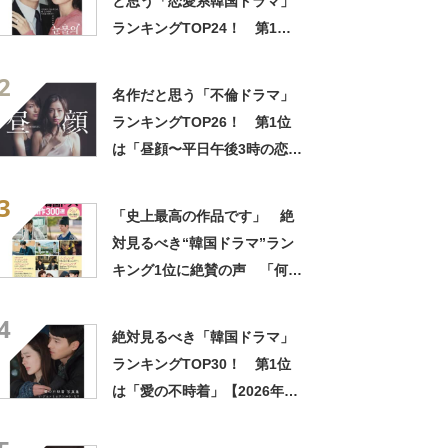
と思う「恋愛系韓国ドラマ」
ランキングTOP24！ 第1位
は「涙の女王」【2024年最新
2
投票結果】
名作だと思う「不倫ドラマ」
ランキングTOP26！ 第1位
は「昼顔〜平日午後3時の恋人
たち〜」【2025年5月2日時点
3
の途中結果】
「史上最高の作品です」 絶
対見るべき“韓国ドラマ”ラン
キング1位に絶賛の声 「何度
見ても感動する」「最高に笑
4
って泣ける」
絶対見るべき「韓国ドラマ」
ランキングTOP30！ 第1位
は「愛の不時着」【2026年最
新投票結果】