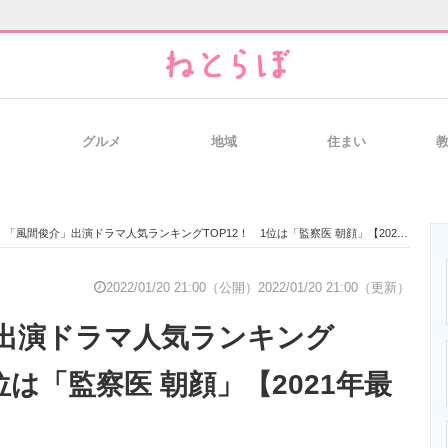
グルメ
地域
住まい
と未来を見通す
スマホと通信の最新トレンド
進化するPCとデ
「風間俊介」出演ドラマ人気ランキングTOP12！ 1位は「監察医 朝顔」【2021年最新調査結果】
のいまが分かる
企業ITのトレンドを詳説
経営リーダーの
2022/01/20 21:00（公開）
2022/01/20 21:00（更新）
出演ドラマ人気ランキング
T製品の総合サイト
IT製品の技術・比較・事例
製造業のIT導入
1位は「監察医 朝顔」【2021年最