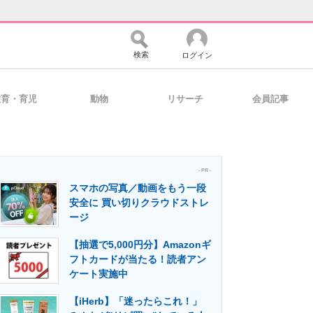
検索
ログイン
教育・育児
動物
リサーチ
会員記事
バイスの未来
好きが集まる 比べて選べる
- PR -
スマホの写真／動画をもう一段
コミュニティ
マーケ×ITの今がよく分かる
安全に 買い切りクラウドストレ
ージ
【抽選で5,000円分】Amazonギ
・活用を支援
フトカードが当たる！読者アン
ケート実施中
【iHerb】「迷ったらこれ！」