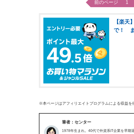
前のページ
1
【楽天】
で！ 
※本ページはアフィリエイトプログラムによる収益を
筆者：センター
1978年生まれ。40代で外資系IT企業を