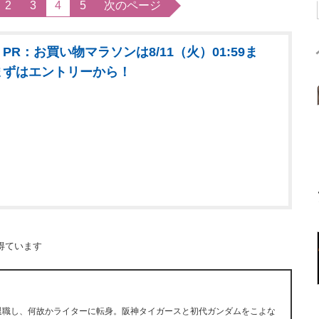
2
3
4
5
次のページ
PR：お買い物マラソンは8/11（火）01:59ま
まずはエントリーから！
得ています
早期退職し、何故かライターに転身。阪神タイガースと初代ガンダムをこよな