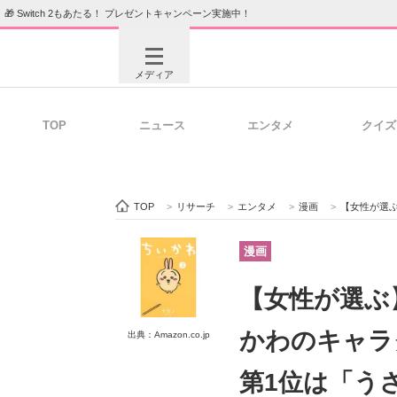
🎁 Switch 2もあたる！ プレゼントキャンペーン実施中！
メディア
TOP
ニュース
エンタメ
クイズ
注目記事を集めた総合ページ
ITの今
TOP
>
リサーチ
>
エンタメ
>
漫画
>
【女性が選ぶ】グ
ビジネスと働き方のヒント
AI活用
漫画
【女性が選ぶ
ITエンジニア向け専門サイト
企業向けI
かわのキャラ
出典：Amazon.co.jp
第1位は「う