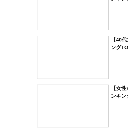
【40
ングTO
【女性
ンキング