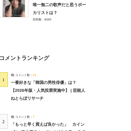
唯一無二の歌声だと思うボー
カリストは？
回答数：8085
コメントランキング
コメント数：
21
1
一番好きな「韓国の男性俳優」は？
【2026年版・人気投票実施中】 | 芸能人
ねとらぼリサーチ
コメント数：
7
2
「もっと早く買えば良かった」 カイン