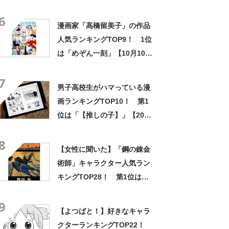
北高校」に！【2021年最新投
6
票結果】
漫画家「高橋留美子」の作品
人気ランキングTOP9！ 1位
は「めぞん一刻」【10月10日
は高橋留美子さんの誕生日】
7
男子高校生がハマっている漫
画ランキングTOP10！ 第1
位は「【推しの子】」【2023
年最新調査結果】
8
【女性に聞いた】「鋼の錬金
術師」キャラクター人気ラン
キングTOP28！ 第1位は
「ロイ・マスタング」【2024
9
年最新投票結果】
【よつばと！】好きなキャラ
クターランキングTOP22！