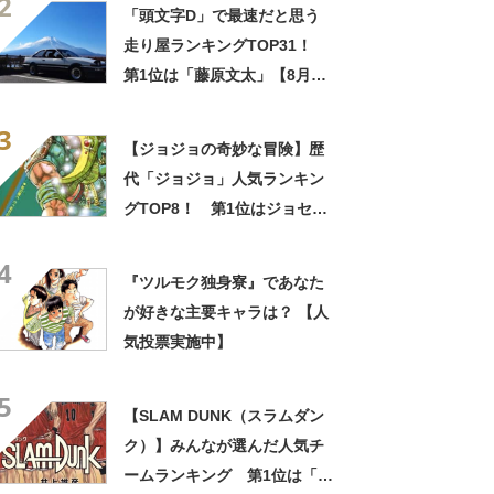
2
「頭文字D」で最速だと思う
走り屋ランキングTOP31！
第1位は「藤原文太」【8月6
日はハチロクの日】
3
【ジョジョの奇妙な冒険】歴
代「ジョジョ」人気ランキン
グTOP8！ 第1位はジョセフ
に決定！【2021年最新投票結
4
果】
『ツルモク独身寮』であなた
が好きな主要キャラは？ 【人
気投票実施中】
5
【SLAM DUNK（スラムダン
ク）】みんなが選んだ人気チ
ームランキング 第1位は「湘