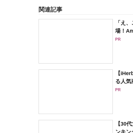
関連記事
「え、
場！Am
PR
【iH
る人気
PR
【30
ンキング