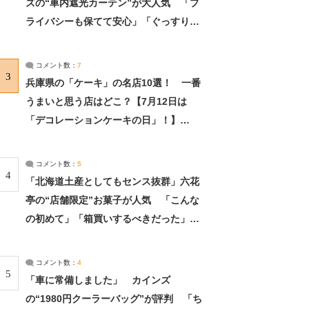
ズの“車内遮光カーテン”が大人気 「プ
ライバシーも保てて安心」「ぐっすり眠
れました」（2/2） | ライフ ねとらぼリ
サーチ：2ページ目
コメント数：
7
3
兵庫県の「ケーキ」の名店10選！ 一番
うまいと思う店はどこ？【7月12日は
「デコレーションケーキの日」！】
（2/4） | 兵庫県 ねとらぼリサーチ：2ペ
ージ目
コメント数：
5
4
「北海道土産としてもセンス抜群」六花
亭の“店舗限定”お菓子が人気 「こんな
の初めて」「箱買いするべきだった」
（1/2） | 北海道 ねとらぼリサーチ
コメント数：
4
5
「車に常備しました」 カインズ
の“1980円クーラーバッグ”が評判 「ち