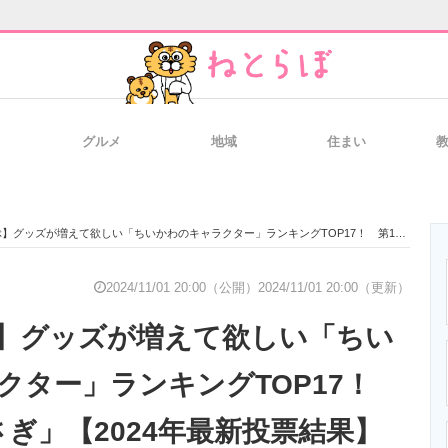
グルメ
地域
住まい
と未来を見通す
スマホと通信の最新トレンド
進化するPCとデ
ッズが増えて欲しい「ちいかわのキャラクター」ランキングTOP17！ 第1位は「うさぎ」【2024年最新投票結果】
のいまが分かる
企業ITのトレンドを詳説
経営リーダーの
2024/11/01 20:00（公開）
2024/11/01 20:00（更新）
】グッズが増えて欲しい「ちい
T製品の総合サイト
IT製品の技術・比較・事例
製造業のIT導入
クター」ランキングTOP17！
さぎ」【2024年最新投票結果】