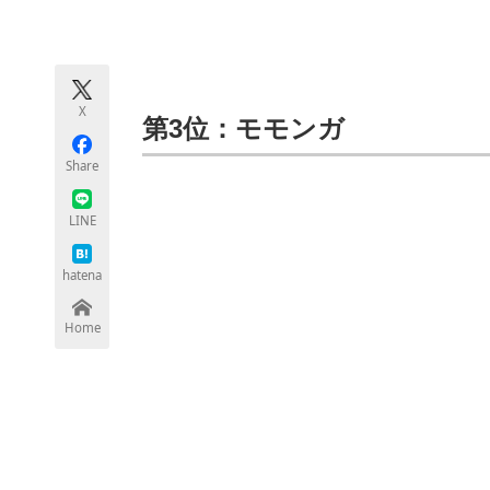
モノづくり技術者専門サイト
エレクトロ
X
ちょっと気になるネットの話題
第3位：モモンガ
Share
LINE
hatena
Home