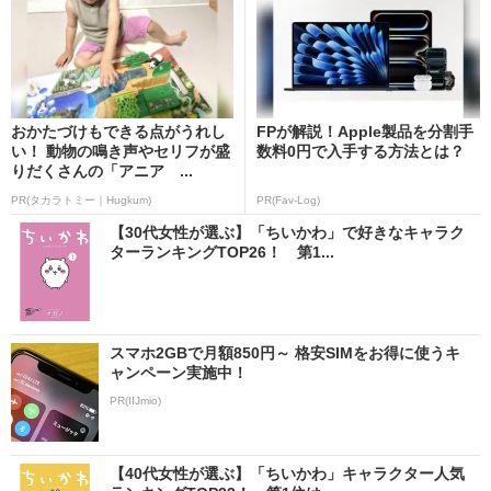
おかたづけもできる点がうれし
FPが解説！Apple製品を分割手
い！ 動物の鳴き声やセリフが盛
数料0円で入手する方法とは？
りだくさんの「アニア ...
PR(タカラトミー｜Hugkum)
PR(Fav-Log)
【30代女性が選ぶ】「ちいかわ」で好きなキャラク
ターランキングTOP26！ 第1...
スマホ2GBで月額850円～ 格安SIMをお得に使うキ
ャンペーン実施中！
PR(IIJmio)
【40代女性が選ぶ】「ちいかわ」キャラクター人気