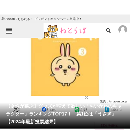
🎁 Switch 2もあたる！ プレゼントキャンペーン実施中！
ねとらぼメニュー
TOP
ニュース
エンタメ
クイズ
グルメ
地域
住まい
教育・育児
動物
リサーチ
漫画
2024/11/01 20:00（公開）
出典：Amazon.co.jp
会員記事
【女性が選ぶ】グッズが増えて欲しい「ちいかわのキャ
X
Share
LINE
hatena
ラクター」ランキングTOP17！ 第1位は「うさぎ」
メディア
【2024年最新投票結果】
目次を表示
注目記事を集めた総合ページ