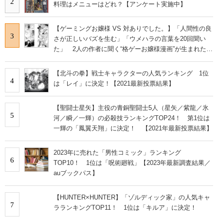
2
料理はメニューはどれ？【アンケート実施中】
【ゲーミングお嬢様 VS 対ありでした。】「人間性の良
3
さが正しいバズを生む」「ウメハラの言葉を20回聞い
た」 2人の作者に聞く“格ゲーお嬢様漫画”が生まれた理
由
【北斗の拳】戦士キャラクターの人気ランキング 1位
4
は「レイ」に決定！【2021最新投票結果】
【聖闘士星矢】主役の青銅聖闘士5人（星矢／紫龍／氷
5
河／瞬／一輝）の必殺技ランキングTOP24！ 第1位は
一輝の「鳳翼天翔」に決定！ 【2021年最新投票結果】
2023年に売れた「男性コミック」ランキング
6
TOP10！ 1位は「呪術廻戦」【2023年最新調査結果／
auブックパス】
【HUNTER×HUNTER】「ゾルディック家」の人気キャ
7
ラランキングTOP11！ 1位は「キルア」に決定！