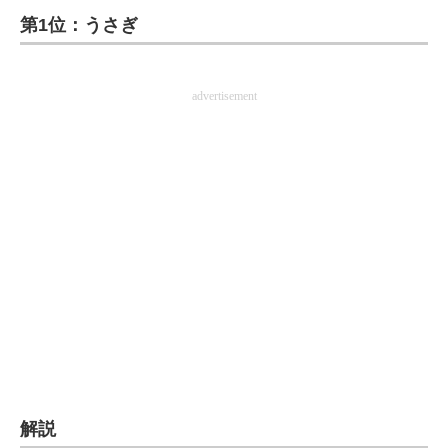
第1位：うさぎ
ITの今と未来を見通す
スマホと通信の最新トレンド
advertisement
進化するPCとデバイスの未来
好きが集まる 比べて選べる
ビジネスと働き方のヒント
AI活用のいまが分かる
企業ITのトレンドを詳説
経営リーダーのコミュニティ
マーケ×ITの今がよく分かる
解説
ITエンジニア向け専門サイト