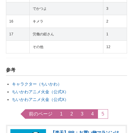
でかつよ
3
16
キメラ
2
17
労働の鎧さん
1
その他
12
参考
キャラクター（ちいかわ）
ちいかわアニメ火金（公式X）
ちいかわアニメ火金（公式X）
前のページ
1
2
3
4
5
【楽天】PR：お買い物マラソンは