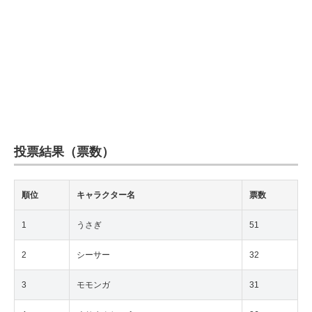
投票結果（票数）
順位
キャラクター名
票数
1
うさぎ
51
2
シーサー
32
3
モモンガ
31