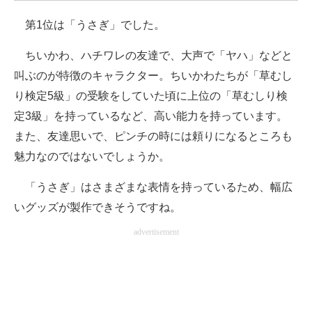
企業向けIT製品の総合サイト
第1位は「うさぎ」でした。
IT製品の技術・比較・事例
ちいかわ、ハチワレの友達で、大声で「ヤハ」などと
叫ぶのが特徴のキャラクター。ちいかわたちが「草むし
製造業のIT導入・活用を支援
り検定5級」の受験をしていた頃に上位の「草むしり検
モノづくり技術者専門サイト
定3級」を持っているなど、高い能力を持っています。
また、友達思いで、ピンチの時には頼りになるところも
エレクトロニクス専門サイト
魅力なのではないでしょうか。
電子設計の基本と応用
「うさぎ」はさまざまな表情を持っているため、幅広
エネルギーの専門メディア
いグッズが製作できそうですね。
建設×テクノロジーの最前線
advertisement
ちょっと気になるネットの話題