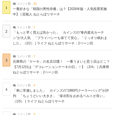
コメント数：
21
1
一番好きな「韓国の男性俳優」は？【2026年版・人気投票実施
中】 | 芸能人 ねとらぼリサーチ
コメント数：
7
2
「もっと早く買えば良かった」 カインズの“車内遮光カーテ
ン”が大人気 「プライバシーも保てて安心」「ぐっすり眠れま
した」（2/2） | ライフ ねとらぼリサーチ：2ページ目
コメント数：
7
3
兵庫県の「ケーキ」の名店10選！ 一番うまいと思う店はどこ？
【7月12日は「デコレーションケーキの日」！】（2/4） | 兵庫県
ねとらぼリサーチ：2ページ目
コメント数：
4
4
「車に常備しました」 カインズの“1980円クーラーバッグ”が評
判 「ちょうどいい大きさ」「保冷剤を止めるベルトが良い」
（1/5） | ライフ ねとらぼリサーチ
コメント数：
3