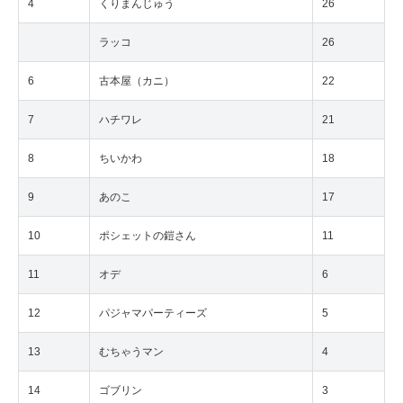
4
くりまんじゅう
26
ラッコ
26
6
古本屋（カニ）
22
7
ハチワレ
21
8
ちいかわ
18
9
あのこ
17
10
ポシェットの鎧さん
11
11
オデ
6
12
パジャマパーティーズ
5
13
むちゃうマン
4
14
ゴブリン
3