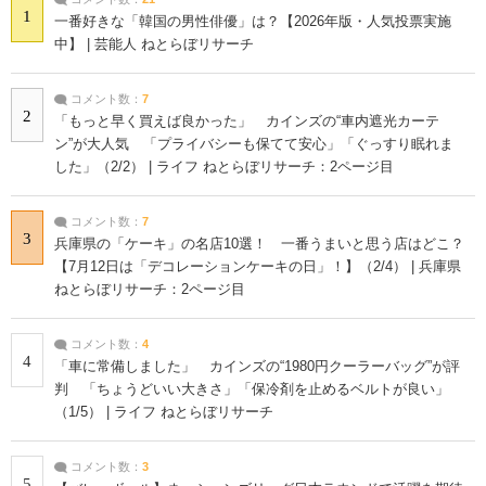
1
一番好きな「韓国の男性俳優」は？【2026年版・人気投票実施
中】 | 芸能人 ねとらぼリサーチ
コメント数：
7
2
「もっと早く買えば良かった」 カインズの“車内遮光カーテ
ン”が大人気 「プライバシーも保てて安心」「ぐっすり眠れま
した」（2/2） | ライフ ねとらぼリサーチ：2ページ目
コメント数：
7
3
兵庫県の「ケーキ」の名店10選！ 一番うまいと思う店はどこ？
【7月12日は「デコレーションケーキの日」！】（2/4） | 兵庫県
ねとらぼリサーチ：2ページ目
コメント数：
4
4
「車に常備しました」 カインズの“1980円クーラーバッグ”が評
判 「ちょうどいい大きさ」「保冷剤を止めるベルトが良い」
（1/5） | ライフ ねとらぼリサーチ
コメント数：
3
5