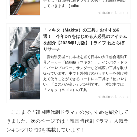
事では「韓国時代劇ドラマ」のおすすめ商品を紹介
していきます。[autho…
nlab.itmedia.co.jp
「マキタ（Makita）の工具」おすすめ6
選！ 今年DIYをはじめる人必見のアイテム
を紹介【2025年1月版】 | ライフ ねとらぼ
リサーチ
愛知県安城市に本社を置く日本の大手総合電動工
具メーカー「Makita（マキタ）」。インパクトドラ
イバーやブロワー、サンダーなど幅広い工具を取り
扱っています。中でも外付けのバッテリーを付け替
えて使うことができるコードレス工具は「使いやす
い」「コスパが高い」と評判です。 本記事では
「マキタ（Makita）の工具…
nlab.itmedia.co.jp
ここまで「韓国時代劇ドラマ」のおすすめを紹介して
きました。次のページでは「韓国時代劇ドラマ」人気ラ
ンキングTOP10を掲載しています！