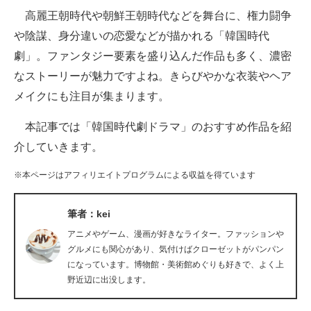
高麗王朝時代や朝鮮王朝時代などを舞台に、権力闘争
ITの今と未来を見通す
や陰謀、身分違いの恋愛などが描かれる「韓国時代
劇」。ファンタジー要素を盛り込んだ作品も多く、濃密
スマホと通信の最新トレンド
なストーリーが魅力ですよね。きらびやかな衣装やヘア
進化するPCとデバイスの未来
メイクにも注目が集まります。
好きが集まる 比べて選べる
本記事では「韓国時代劇ドラマ」のおすすめ作品を紹
介していきます。
ビジネスと働き方のヒント
※本ページはアフィリエイトプログラムによる収益を得ています
AI活用のいまが分かる
企業ITのトレンドを詳説
筆者：kei
アニメやゲーム、漫画が好きなライター。ファッションや
経営リーダーのコミュニティ
グルメにも関心があり、気付けばクローゼットがパンパン
になっています。博物館・美術館めぐりも好きで、よく上
マーケ×ITの今がよく分かる
野近辺に出没します。
ITエンジニア向け専門サイト