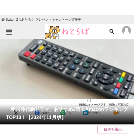
🎁 Switch 2もあたる！ プレゼントキャンペーン実施中！
ねとらぼメニュー
TOP
ニュース
エンタメ
クイズ
グルメ
地域
住まい
教育・育児
動物
リサーチ
ドラマ
2024/11/16 19:50（公開）
画像はイメージです（画像：写真AC）
会員記事
「韓国時代劇ドラマ」おすすめ3選＆Amazonランキング
X
Share
LINE
hatena
0
TOP10！【2024年11月版】
メディア
目次を表示
注目記事を集めた総合ページ