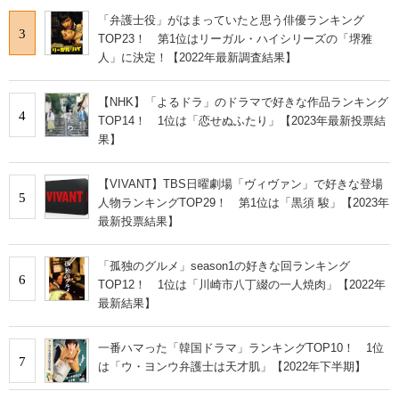
「弁護士役」がはまっていたと思う俳優ランキング
3
TOP23！ 第1位はリーガル・ハイシリーズの「堺雅
人」に決定！【2022年最新調査結果】
【NHK】「よるドラ」のドラマで好きな作品ランキング
4
TOP14！ 1位は「恋せぬふたり」【2023年最新投票結
果】
【VIVANT】TBS日曜劇場「ヴィヴァン」で好きな登場
5
人物ランキングTOP29！ 第1位は「黒須 駿」【2023年
最新投票結果】
「孤独のグルメ」season1の好きな回ランキング
6
TOP12！ 1位は「川崎市八丁綴の一人焼肉」【2022年
最新結果】
一番ハマった「韓国ドラマ」ランキングTOP10！ 1位
7
は「ウ・ヨンウ弁護士は天才肌」【2022年下半期】