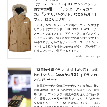
（ザ・ノース・フェイス）のジャケット」
おすすめ6選！ 「アンタークティカパー
カ」「デナリジャケット」などを紹介！ |
ウェア ねとらぼリサーチ
アメリカのカリフォルニア州バークレーで生まれ
たアウトドアブランド「THE NORTH FACE（ザ・
ノース・フェイス）」。アウトドアスタイルとタウ
ンユースを両立できる利便性や洗練されたデザイン
が特徴です。なかでもザ・ノース・フェイスのジャ
ケットは本格的な性能のモデルが多く、寒い季節で
も幅広いシーンで着回せるアイテム…
nlab.itmedia.co.jp
「韓国時代劇ドラマ」おすすめ6選！ 3連
休のおともに【2025年1月版】 | ドラマ ね
とらぼリサーチ
高麗王朝時代や朝鮮王朝時代などを舞台に、権力
闘争や陰謀、身分違いの恋愛などが描かれる「韓国
時代劇」。ファンタジー要素を盛り込んだ作品も多
く、濃密なストーリーが魅力ですよね。きらびやか
な衣装やヘアメイクにも注目が集まります。 本記