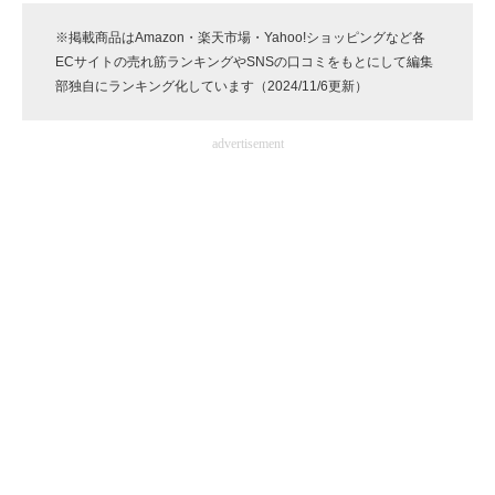
企業向けIT製品の総合サイト
※掲載商品はAmazon・楽天市場・Yahoo!ショッピングなど各
ECサイトの売れ筋ランキングやSNSの口コミをもとにして編集
IT製品の技術・比較・事例
部独自にランキング化しています（2024/11/6更新）
製造業のIT導入・活用を支援
advertisement
モノづくり技術者専門サイト
エレクトロニクス専門サイト
電子設計の基本と応用
エネルギーの専門メディア
建設×テクノロジーの最前線
ちょっと気になるネットの話題