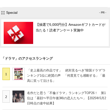
Special
- PR -
【抽選で5,000円分】Amazonギフトカードが
当たる！読者アンケート実施中
「ドラマ」のアクセスランキング
「史上最高の作品です」 絶対見るべき“韓国ドラマ”ラ
1
ンキング1位に絶賛の声 「何度見ても感動する」「最
高に笑って泣ける」
名作だと思う「不倫ドラマ」ランキングTOP26！ 第1
2
位は「昼顔〜平日午後3時の恋人たち〜」【2025年5月2
日時点の途中結果】