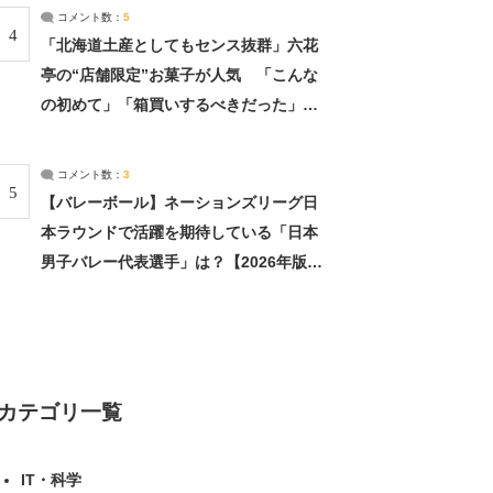
ージ目
コメント数：
5
4
「北海道土産としてもセンス抜群」六花
亭の“店舗限定”お菓子が人気 「こんな
の初めて」「箱買いするべきだった」
（1/2） | 北海道 ねとらぼリサーチ
コメント数：
3
5
【バレーボール】ネーションズリーグ日
本ラウンドで活躍を期待している「日本
男子バレー代表選手」は？【2026年版・
人気投票実施中】（投票結果） | スポー
ツ ねとらぼリサーチ
カテゴリ一覧
IT・科学