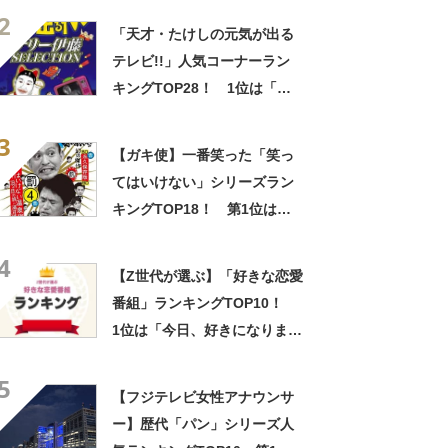
2
「天才・たけしの元気が出る
テレビ!!」人気コーナーラン
キングTOP28！ 1位は「早
朝シリーズ」に決定！【2021
3
年最新投票結果】
【ガキ使】一番笑った「笑っ
てはいけない」シリーズラン
キングTOP18！ 第1位は
「温泉宿一泊二日の旅in湯河
4
原」【2021年最新投票結果】
【Z世代が選ぶ】「好きな恋愛
番組」ランキングTOP10！
1位は「今日、好きになりまし
た。」
5
【フジテレビ女性アナウンサ
ー】歴代「パン」シリーズ人