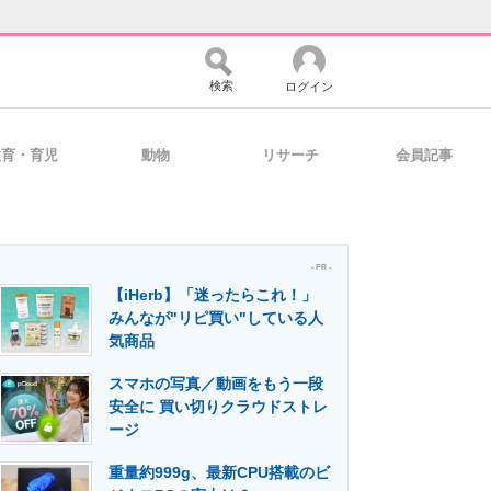
検索
ログイン
教育・育児
動物
リサーチ
会員記事
バイスの未来
好きが集まる 比べて選べる
- PR -
【iHerb】「迷ったらこれ！」
コミュニティ
マーケ×ITの今がよく分かる
みんなが"リピ買い"している人
気商品
スマホの写真／動画をもう一段
・活用を支援
安全に 買い切りクラウドストレ
ージ
重量約999g、最新CPU搭載のビ