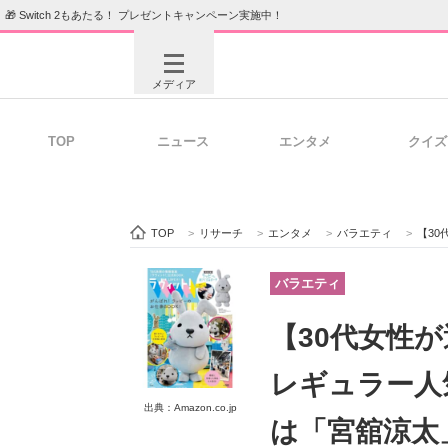
🎁 Switch 2もあたる！ プレゼントキャンペーン実施中！
メディア
TOP
ニュース
エンタメ
クイズ
注目記事を集めた総合ページ
ITの今
TOP
>
リサーチ
>
エンタメ
>
バラエティ
>
【30代
ビジネスと働き方のヒント
AI活用
バラエティ
【30代女性
ITエンジニア向け専門サイト
企業向けI
レギュラー人
出典：Amazon.co.jp
は「宮舘涼太