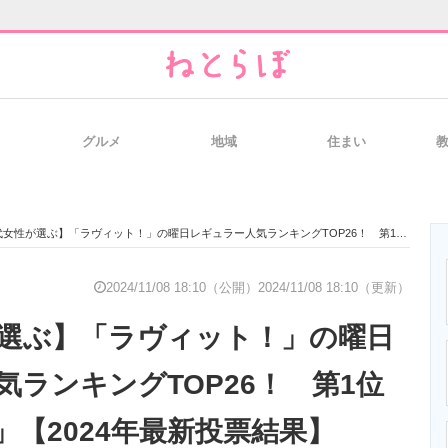
グルメ
地域
住まい
と未来を見通す
スマホと通信の最新トレンド
進化するPCとデ
女性が選ぶ】「ラヴィット！」の曜日レギュラー人気ランキングTOP26！ 第1位は「宮舘涼太」【2024年最新投票結果】
のいまが分かる
企業ITのトレンドを詳説
経営リーダーの
2024/11/08 18:10（公開）
2024/11/08 18:10（更新）
が選ぶ】「ラヴィット！」の曜日
T製品の総合サイト
IT製品の技術・比較・事例
製造業のIT導入
気ランキングTOP26！ 第1位
」【2024年最新投票結果】