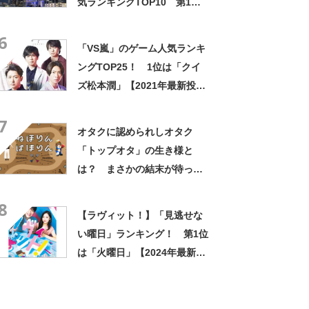
気ランキングTOP10 第1位
は高島彩アナの「アヤパ
6
ン」！ 【2021年最新結果】
「VS嵐」のゲーム人気ランキ
ングTOP25！ 1位は「クイ
ズ松本潤」【2021年最新投票
結果】
7
オタクに認められしオタク
「トップオタ」の生き様と
は？ まさかの結末が待って
いた「ねほりんぱほりん・ア
8
イドルトップオタ」の世界
【ラヴィット！】「見逃せな
い曜日」ランキング！ 第1位
は「火曜日」【2024年最新投
票結果】