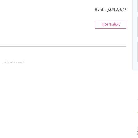
ニクス専門サイト
電子設計の基本と応用
エネルギーの専
,
zakki
林田祐太郎
目次を表示
advertisement