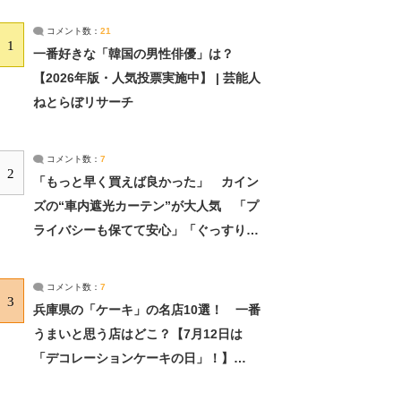
コメント数：
21
1
一番好きな「韓国の男性俳優」は？
【2026年版・人気投票実施中】 | 芸能人
ねとらぼリサーチ
コメント数：
7
2
「もっと早く買えば良かった」 カイン
ズの“車内遮光カーテン”が大人気 「プ
ライバシーも保てて安心」「ぐっすり眠
れました」（2/2） | ライフ ねとらぼリ
サーチ：2ページ目
コメント数：
7
3
兵庫県の「ケーキ」の名店10選！ 一番
うまいと思う店はどこ？【7月12日は
「デコレーションケーキの日」！】
（2/4） | 兵庫県 ねとらぼリサーチ：2ペ