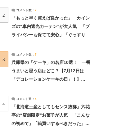
コメント数：
7
2
「もっと早く買えば良かった」 カイン
ズの“車内遮光カーテン”が大人気 「プ
ライバシーも保てて安心」「ぐっすり眠
れました」（2/2） | ライフ ねとらぼリ
サーチ：2ページ目
コメント数：
7
3
兵庫県の「ケーキ」の名店10選！ 一番
うまいと思う店はどこ？【7月12日は
「デコレーションケーキの日」！】
（2/4） | 兵庫県 ねとらぼリサーチ：2ペ
ージ目
コメント数：
5
4
「北海道土産としてもセンス抜群」六花
亭の“店舗限定”お菓子が人気 「こんな
の初めて」「箱買いするべきだった」
（1/2） | 北海道 ねとらぼリサーチ