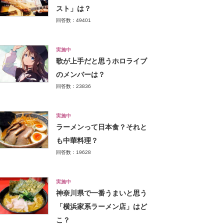
スト」は？
回答数：49401
実施中
歌が上手だと思うホロライブ
のメンバーは？
回答数：23836
実施中
ラーメンって日本食？それと
も中華料理？
回答数：19628
実施中
神奈川県で一番うまいと思う
「横浜家系ラーメン店」はど
こ？