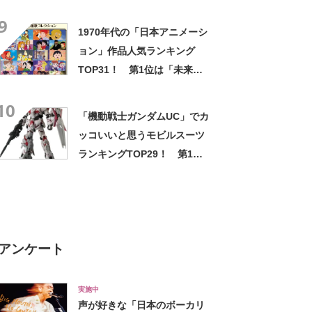
さぎ」と「アーニャ」に決
9
定！【2022年最新調査結果】
1970年代の「日本アニメーシ
ョン」作品人気ランキング
TOP31！ 第1位は「未来少
年コナン」【2024年最新投票
10
結果】
「機動戦士ガンダムUC」でカ
ッコいいと思うモビルスーツ
ランキングTOP29！ 第1位
は「ユニコーンガンダム」に
決定！【2021年投票結果】
アンケート
実施中
声が好きな「日本のボーカリ