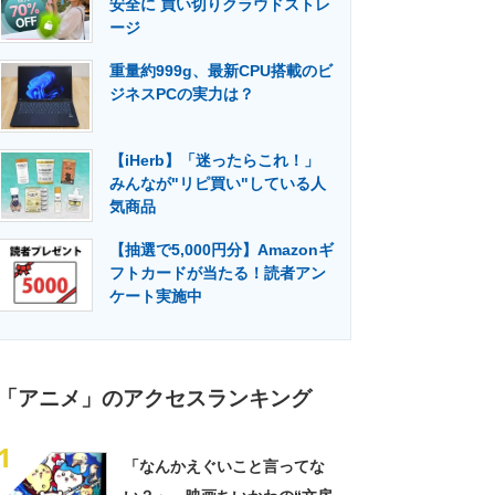
安全に 買い切りクラウドストレ
門メディア
建設×テクノロジーの最前線
ージ
重量約999g、最新CPU搭載のビ
ジネスPCの実力は？
【iHerb】「迷ったらこれ！」
みんなが"リピ買い"している人
気商品
【抽選で5,000円分】Amazonギ
フトカードが当たる！読者アン
ケート実施中
「アニメ」のアクセスランキング
1
「なんかえぐいこと言ってな