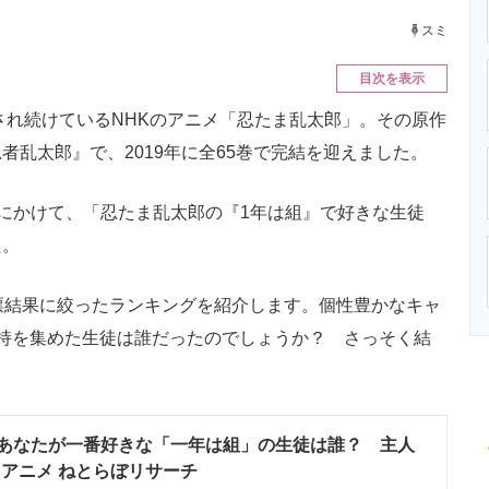
ニクス専門サイト
電子設計の基本と応用
エネルギーの専
スミ
目次を表示
され続けているNHKのアニメ「忍たま乱太郎」。その原作
乱太郎』で、2019年に全65巻で完結を迎えました。
2日にかけて、「忍たま乱太郎の『1年は組』で好きな生徒
た。
票結果に絞ったランキングを紹介します。個性豊かなキャ
持を集めた生徒は誰だったのでしょうか？ さっそく結
あなたが一番好きな「一年は組」の生徒は誰？ 主人
| アニメ ねとらぼリサーチ