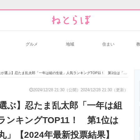
グルメ
地域
住まい
と未来を見通す
スマホと通信の最新トレンド
進化するPCとデ
選ぶ】忍たま乱太郎「一年は組の生徒」人気ランキングTOP11！ 第1位は「摂津のきり丸」【2024年最新投票結果】
のいまが分かる
企業ITのトレンドを詳説
経営リーダーの
2024/12/28 21:30（公開）
2024/12/28 21:30（更新）
が選ぶ】忍たま乱太郎「一年は組
T製品の総合サイト
IT製品の技術・比較・事例
製造業のIT導入
ンキングTOP11！ 第1位は
丸」【2024年最新投票結果】