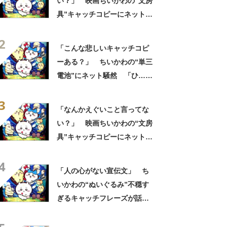
い？」 映画ちいかわの“文房
具”キャッチコピーにネット騒
然 「どこに置いてきた
2
の？！心ッ！！」「怖い怖い
「こんな悲しいキャッチコピ
怖い怖い怖い怖い怖い」
ーある？」 ちいかわの“単三
電池”にネット騒然 「ひ…人
の心ない……」「闇の深いグ
3
ッズで震える」「いやあああ
「なんかえぐいこと言ってな
あああああああ」
い？」 映画ちいかわの“文房
具”キャッチコピーにネット騒
然 「どこに置いてきた
4
の？！心ッ！！」「怖い怖い
「人の心がない宣伝文」 ち
怖い怖い怖い怖い怖い」
いかわの“ぬいぐるみ”不穏す
ぎるキャッチフレーズが話
題 「なんかとんでもないこ
と言ってない！？」「もう包