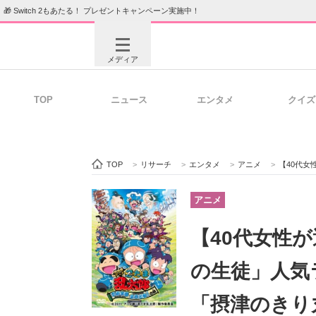
🎁 Switch 2もあたる！ プレゼントキャンペーン実施中！
メディア
TOP
ニュース
エンタメ
クイズ
注目記事を集めた総合ページ
ITの今
TOP
>
リサーチ
>
エンタメ
>
アニメ
>
【40代女性が
ビジネスと働き方のヒント
AI活用
アニメ
【40代女性
ITエンジニア向け専門サイト
企業向けI
の生徒」人気ラ
「摂津のきり