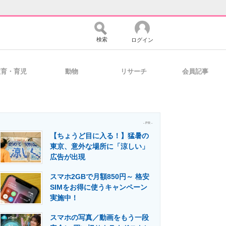
検索
ログイン
教育・育児
動物
リサーチ
会員記事
バイスの未来
好きが集まる 比べて選べる
- PR -
【ちょうど目に入る！】猛暑の
コミュニティ
マーケ×ITの今がよく分かる
東京、意外な場所に「涼しい」
広告が出現
スマホ2GBで月額850円～ 格安
・活用を支援
SIMをお得に使うキャンペーン
実施中！
スマホの写真／動画をもう一段