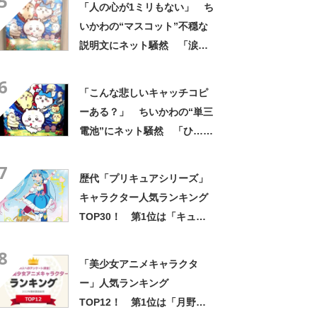
5
「人の心が1ミリもない」 ち
み隠さなくなってきたな」
いかわの“マスコット”不穏な
説明文にネット騒然 「涙し
か出ない」「HPが0になるわ
6
こんなん」「地獄か？」
「こんな悲しいキャッチコピ
ーある？」 ちいかわの“単三
電池”にネット騒然 「ひ…人
の心ない……」「闇の深いグ
7
ッズで震える」「いやあああ
歴代「プリキュアシリーズ」
あああああああ」
キャラクター人気ランキング
TOP30！ 第1位は「キュア
スカイ（ソラ・ハレワター
8
ル）」【2月1日はプリキュア
「美少女アニメキャラクタ
の日】
ー」人気ランキング
TOP12！ 第1位は「月野う