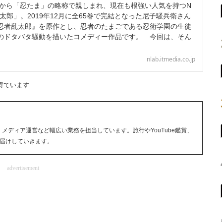
始から「忍たま」の略称で親しまれ、現在も根強い人気を持つN
太郎」。2019年12月に全65巻で完結となった尼子騒兵衛さん
忍者乱太郎』を原作とし、忍者のたまごである忍術学園の生徒
のドタバタ騒動を描いたコメディー作品です。 今回は、そん
nlab.itmedia.co.jp
得ています
、メディア運営など幅広い業務を担当しています。旅行やYouTube鑑賞、
届けしていきます。
advertisement