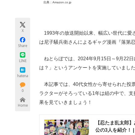
出典：Amazon.co.jp
モノづくり技術者専門サイト
エレクトロ
X
1993年の放送開始以来、幅広い世代に愛
ちょっと気になるネットの話題
は尼子騒兵衛さんによるギャグ漫画『落第忍者
Share
ねとらぼでは、2024年9月15日～9月2
LINE
は？」というアンケートを実施していまし
hatena
本記事では、40代女性から寄せられた投
0
ラクターがそろっている1年は組の中で、支
果を見ていきましょう！
Home
【忍たま乱太郎】
公の3人を紹介！ 