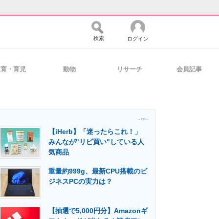
検索
ログイン
教育・育児
動物
リサーチ
会員記事
バイスの未来
好きが集まる 比べて選べる
- PR -
【iHerb】「迷ったらこれ！」
コミュニティ
マーケ×ITの今がよく分かる
みんなが"リピ買い"している人
気商品
重量約999g、最新CPU搭載のビ
・活用を支援
ジネスPCの実力は？
【抽選で5,000円分】Amazonギ