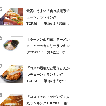
ング！ 1位には「なんで2枚
5
あるんですか……？」「もは
最高にうまい「食べ放題系チ
や食べるのが1つの趣味」の声
ェーン」ランキング
TOP26！ 第1位は「焼肉き
んぐ」【2026年最新調査結
6
果】
【ラーメン山岡家】ラーメン
メニューのカロリーランキン
グTOP30！ 第1位は「ウル
トラ激辛ラーメン」【2023年
7
版】
「コスパ最強だと思うとんか
つチェーン」ランキング
TOP23！ 第1位は「かつ
や」【2026年最新調査結果】
8
「ココイチのトッピング」人
気ランキングTOP28！ 第1