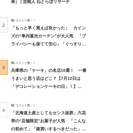
果） | 芸能人 ねとらぼリサーチ
コメント数：
7
2
「もっと早く買えば良かった」 カイン
ズの“車内遮光カーテン”が大人気 「プ
ライバシーも保てて安心」「ぐっすり眠
れました」（2/2） | ライフ ねとらぼリ
サーチ：2ページ目
コメント数：
7
3
兵庫県の「ケーキ」の名店10選！ 一番
うまいと思う店はどこ？【7月12日は
「デコレーションケーキの日」！】
（2/4） | 兵庫県 ねとらぼリサーチ：2ペ
ージ目
コメント数：
5
4
「北海道土産としてもセンス抜群」六花
亭の“店舗限定”お菓子が人気 「こんな
の初めて」「箱買いするべきだった」