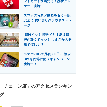
フトカードが当たる！読者アン
門メディア
建設×テクノロジーの最前線
ケート実施中
スマホの写真／動画をもう一段
安全に 買い切りクラウドストレ
ージ
階段イヤ！ 階段イヤ！夏は階
段が暑くてイヤ！ →まさかの発
想で涼しく？
スマホ2GBで月額850円～ 格安
SIMをお得に使うキャンペーン
実施中！
「チェーン店」のアクセスランキン
グ