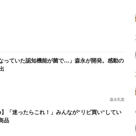
なっていた認知機能が菌で…」森永が開発。感動の
出
森永乳業
erb】「迷ったらこれ！」みんなが"リピ買い"してい
商品