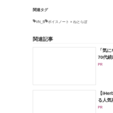
関連タグ
VN_B
ボイスノート × ねとらぼ
関連記事
「気に
70代続
PR
【iH
る人気
PR