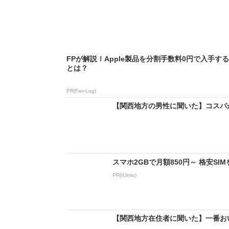
FPが解説！Apple製品を分割手数料0円で入手す
とは？
PR(Fav-Log)
【関西地方の男性に聞いた】コスパが
スマホ2GBで月額850円～ 格安S
PR(IIJmio)
【関西地方在住者に聞いた】一番おい