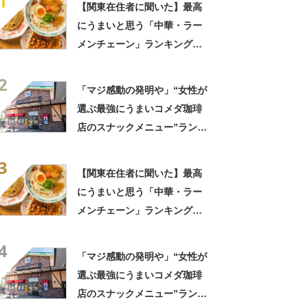
1
【関東在住者に聞いた】最高
にうまいと思う「中華・ラー
メンチェーン」ランキング
TOP23！ 第1位は「一風
2
堂」【2026年最新調査結果】
「マジ感動の発明や」“女性が
選ぶ最強にうまいコメダ珈琲
店のスナックメニュー”ランキ
ング！ 1位には「なんで2枚
3
あるんですか……？」「もは
【関東在住者に聞いた】最高
や食べるのが1つの趣味」の声
にうまいと思う「中華・ラー
メンチェーン」ランキング
TOP23！ 第1位は「一風
4
堂」【2026年最新調査結果】
「マジ感動の発明や」“女性が
選ぶ最強にうまいコメダ珈琲
店のスナックメニュー”ランキ