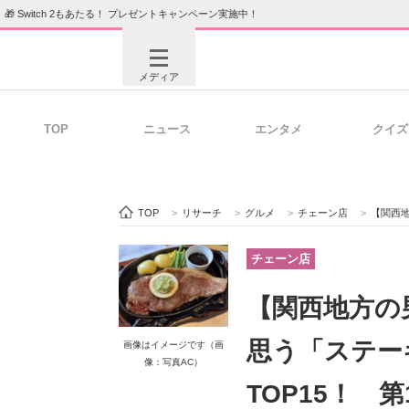
🎁 Switch 2もあたる！ プレゼントキャンペーン実施中！
メディア
TOP
ニュース
エンタメ
クイズ
注目記事を集めた総合ページ
ITの今
TOP
>
リサーチ
>
グルメ
>
チェーン店
>
【関西地方の
ビジネスと働き方のヒント
AI活用
チェーン店
【関西地方の
ITエンジニア向け専門サイト
企業向けI
思う「ステー
画像はイメージです（画
像：写真AC）
TOP15！ 