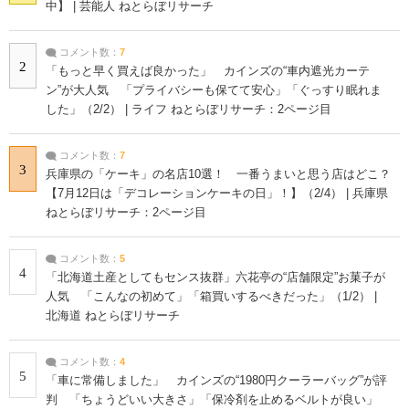
中】 | 芸能人 ねとらぼリサーチ
コメント数：
7
2
「もっと早く買えば良かった」 カインズの“車内遮光カーテ
ン”が大人気 「プライバシーも保てて安心」「ぐっすり眠れま
した」（2/2） | ライフ ねとらぼリサーチ：2ページ目
コメント数：
7
3
兵庫県の「ケーキ」の名店10選！ 一番うまいと思う店はどこ？
【7月12日は「デコレーションケーキの日」！】（2/4） | 兵庫県
ねとらぼリサーチ：2ページ目
コメント数：
5
4
「北海道土産としてもセンス抜群」六花亭の“店舗限定”お菓子が
人気 「こんなの初めて」「箱買いするべきだった」（1/2） |
北海道 ねとらぼリサーチ
コメント数：
4
5
「車に常備しました」 カインズの“1980円クーラーバッグ”が評
判 「ちょうどいい大きさ」「保冷剤を止めるベルトが良い」