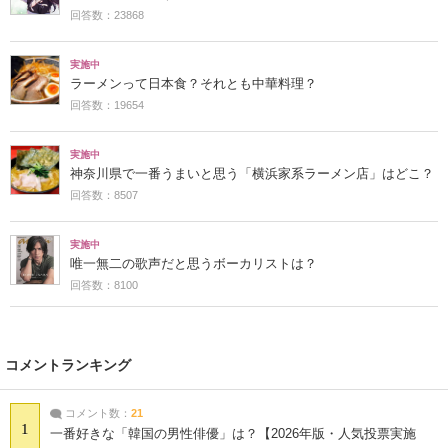
回答数：23868
実施中
ラーメンって日本食？それとも中華料理？
回答数：19654
実施中
神奈川県で一番うまいと思う「横浜家系ラーメン店」はどこ？
回答数：8507
実施中
唯一無二の歌声だと思うボーカリストは？
回答数：8100
コメントランキング
コメント数：
21
1
一番好きな「韓国の男性俳優」は？【2026年版・人気投票実施