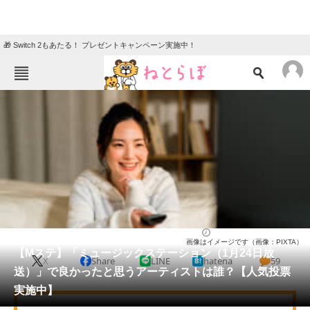
🎁 Switch 2もあたる！ プレゼントキャンペーン実施中！
ねとらぼメニュー
TOP
ニュース
エンタメ
クイズ
グルメ
地域
住まい
教育・育児
動物
リサーチ
音楽
2025/01/24 21:55（公開）
画像はイメージです（画像：PIXTA）
会員記事
【Mステ】「ミュージックステーション（1月24日放
X
Share
LINE
hatena
59
送）」で良かったと思うアーティストは誰？【人気投票
メディア
実施中】
注目記事を集めた総合ページ