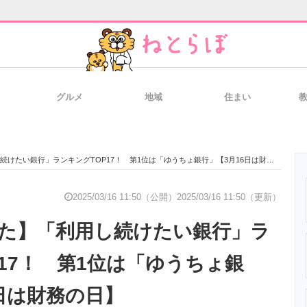
グルメ
地域
住まい
と未来を見通す
スマホと通信の最新トレンド
進化するPCとデ
けたい銀行」ランキングTOP17！ 第1位は「ゆうちょ銀行」【3月16日は財務の日】
のいまが分かる
企業ITのトレンドを詳説
経営リーダーの
2025/03/16 11:50（公開）
2025/03/16 11:50（更新）
いた】「利用し続けたい銀行」ラ
T製品の総合サイト
IT製品の技術・比較・事例
製造業のIT導入
17！ 第1位は「ゆうちょ銀
6日は財務の日】