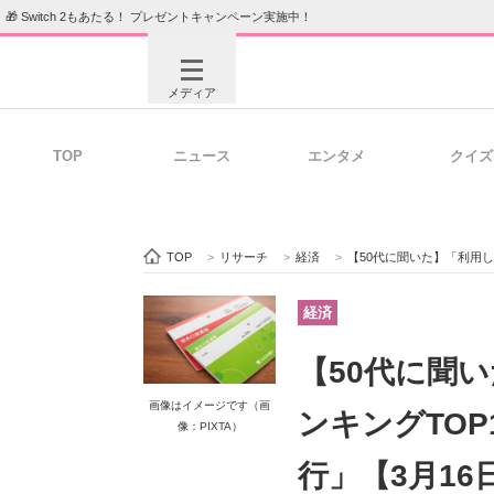
🎁 Switch 2もあたる！ プレゼントキャンペーン実施中！
メディア
TOP
ニュース
エンタメ
クイズ
注目記事を集めた総合ページ
ITの今
TOP
>
リサーチ
>
経済
>
【50代に聞いた】「利用し続
ビジネスと働き方のヒント
AI活用
経済
【50代に聞
ITエンジニア向け専門サイト
企業向けI
画像はイメージです（画
ンキングTOP
像：PIXTA）
行」【3月1