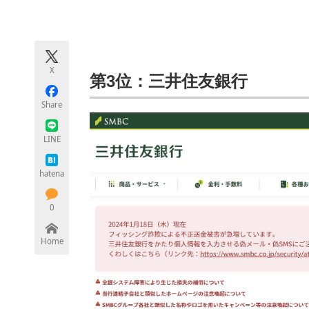
モノづくり技術者専門サイト
エレクトロ
X
ちょっと気になるネットの話題
第3位：三井住友銀行
Share
LINE
hatena
0
Home