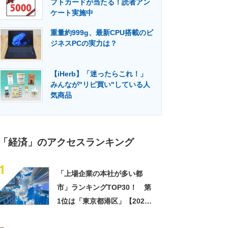
フトカードが当たる！読者アン
門メディア
建設×テクノロジーの最前線
ケート実施中
重量約999g、最新CPU搭載のビ
ジネスPCの実力は？
【iHerb】「迷ったらこれ！」
みんなが"リピ買い"している人
気商品
「経済」のアクセスランキング
1
「上場企業の本社が多い都
市」ランキングTOP30！ 第
1位は「東京都港区」【2024
年最新調査結果】