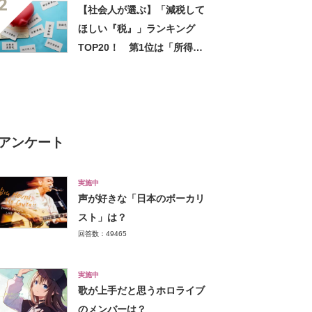
2
【社会人が選ぶ】「減税して
ほしい『税』」ランキング
TOP20！ 第1位は「所得
税」【2023年最新調査結果】
アンケート
実施中
声が好きな「日本のボーカリ
スト」は？
回答数：49465
実施中
歌が上手だと思うホロライブ
のメンバーは？