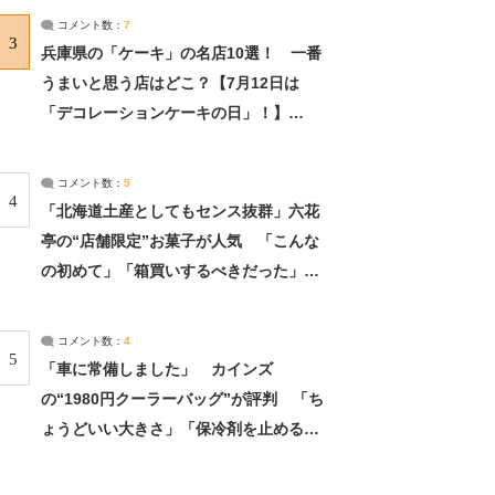
サーチ：2ページ目
コメント数：
7
3
兵庫県の「ケーキ」の名店10選！ 一番
うまいと思う店はどこ？【7月12日は
「デコレーションケーキの日」！】
（2/4） | 兵庫県 ねとらぼリサーチ：2ペ
ージ目
コメント数：
5
4
「北海道土産としてもセンス抜群」六花
亭の“店舗限定”お菓子が人気 「こんな
の初めて」「箱買いするべきだった」
（1/2） | 北海道 ねとらぼリサーチ
コメント数：
4
5
「車に常備しました」 カインズ
の“1980円クーラーバッグ”が評判 「ち
ょうどいい大きさ」「保冷剤を止めるベ
ルトが良い」（1/5） | ライフ ねとらぼ
リサーチ