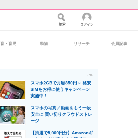
検索
ログイン
教育・育児
動物
リサーチ
会員記事
バイスの未来
好きが集まる 比べて選べる
- PR -
スマホ2GBで月額850円～ 格安
コミュニティ
マーケ×ITの今がよく分かる
SIMをお得に使うキャンペーン
実施中！
スマホの写真／動画をもう一段
・活用を支援
安全に 買い切りクラウドストレ
ージ
【抽選で5,000円分】Amazonギ