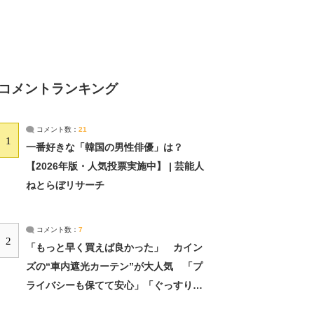
コメントランキング
コメント数：
21
1
一番好きな「韓国の男性俳優」は？
【2026年版・人気投票実施中】 | 芸能人
ねとらぼリサーチ
コメント数：
7
2
「もっと早く買えば良かった」 カイン
ズの“車内遮光カーテン”が大人気 「プ
ライバシーも保てて安心」「ぐっすり眠
れました」（2/2） | ライフ ねとらぼリ