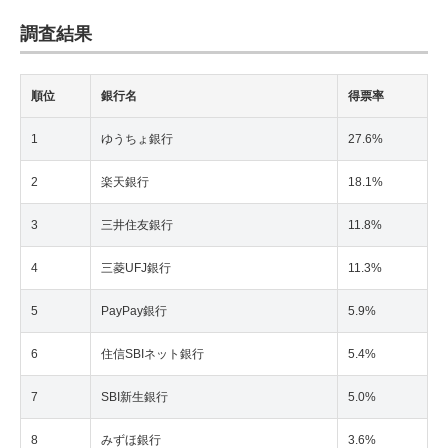
調査結果
順位
銀行名
得票率
1
ゆうちょ銀行
27.6%
2
楽天銀行
18.1%
3
三井住友銀行
11.8%
4
三菱UFJ銀行
11.3%
5
PayPay銀行
5.9%
6
住信SBIネット銀行
5.4%
7
SBI新生銀行
5.0%
8
みずほ銀行
3.6%