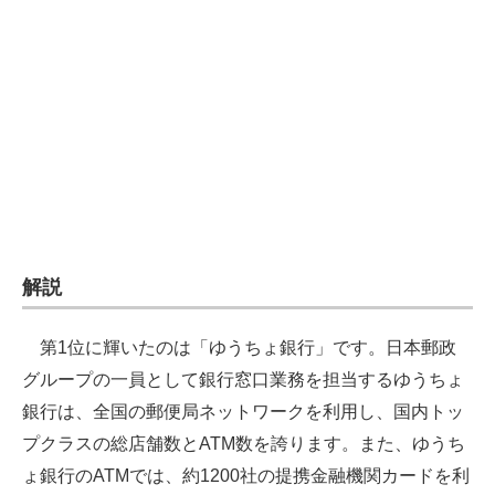
企業向けIT製品の総合サイト
IT製品の技術・比較・事例
製造業のIT導入・活用を支援
モノづくり技術者専門サイト
エレクトロニクス専門サイト
電子設計の基本と応用
解説
エネルギーの専門メディア
第1位に輝いたのは「ゆうちょ銀行」です。日本郵政
建設×テクノロジーの最前線
グループの一員として銀行窓口業務を担当するゆうちょ
ちょっと気になるネットの話題
銀行は、全国の郵便局ネットワークを利用し、国内トッ
プクラスの総店舗数とATM数を誇ります。また、ゆうち
ょ銀行のATMでは、約1200社の提携金融機関カードを利