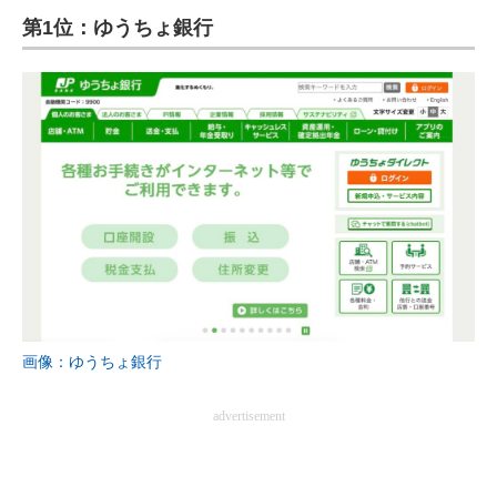
第1位：ゆうちょ銀行
ITの今と未来を見通す
スマホと通信の最新トレンド
進化するPCとデバイスの未来
好きが集まる 比べて選べる
ビジネスと働き方のヒント
AI活用のいまが分かる
企業ITのトレンドを詳説
画像：ゆうちょ銀行
経営リーダーのコミュニティ
advertisement
マーケ×ITの今がよく分かる
ITエンジニア向け専門サイト