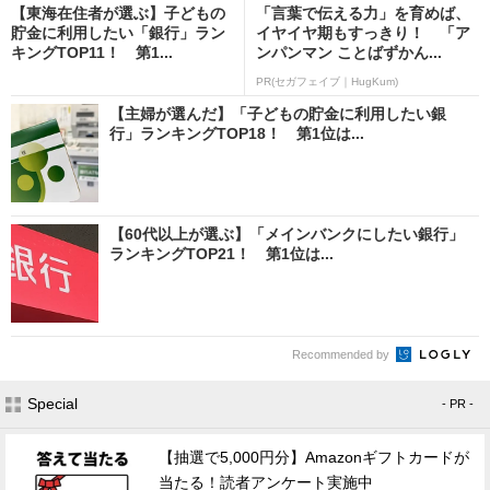
【東海在住者が選ぶ】子どもの
「言葉で伝える力」を育めば、
貯金に利用したい「銀行」ラン
イヤイヤ期もすっきり！ 「ア
キングTOP11！ 第1...
ンパンマン ことばずかん...
PR(セガフェイブ｜HugKum)
【主婦が選んだ】「子どもの貯金に利用したい銀
行」ランキングTOP18！ 第1位は...
【60代以上が選ぶ】「メインバンクにしたい銀行」
ランキングTOP21！ 第1位は...
Recommended by
Special
- PR -
【抽選で5,000円分】Amazonギフトカードが
当たる！読者アンケート実施中