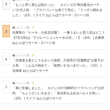
2
「もっと早く買えば良かった」 カインズの“車内遮光カーテ
ン”が大人気 「プライバシーも保てて安心」「ぐっすり眠れま
した」（2/2） | ライフ ねとらぼリサーチ：2ページ目
コメント数：
7
3
兵庫県の「ケーキ」の名店10選！ 一番うまいと思う店はどこ？
【7月12日は「デコレーションケーキの日」！】（2/4） | 兵庫県
ねとらぼリサーチ：2ページ目
コメント数：
5
4
「北海道土産としてもセンス抜群」六花亭の“店舗限定”お菓子が
人気 「こんなの初めて」「箱買いするべきだった」（1/2） |
北海道 ねとらぼリサーチ
コメント数：
4
5
「車に常備しました」 カインズの“1980円クーラーバッグ”が評
判 「ちょうどいい大きさ」「保冷剤を止めるベルトが良い」
（1/5） | ライフ ねとらぼリサーチ