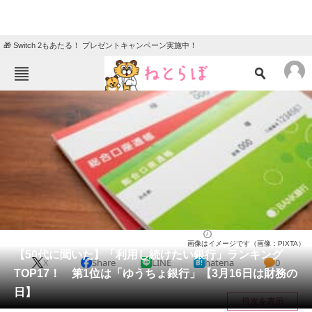
🎁 Switch 2もあたる！ プレゼントキャンペーン実施中！
ねとらぼメニュー
TOP
ニュース
エンタメ
クイズ
グルメ
地域
住まい
教育・育児
動物
リサーチ
経済
2025/03/16 11:50（公開）
画像はイメージです（画像：PIXTA）
会員記事
【50代に聞いた】「利用し続けたい銀行」ランキング
X
Share
LINE
hatena
0
TOP17！ 第1位は「ゆうちょ銀行」【3月16日は財務の
メディア
日】
目次を表示
注目記事を集めた総合ページ