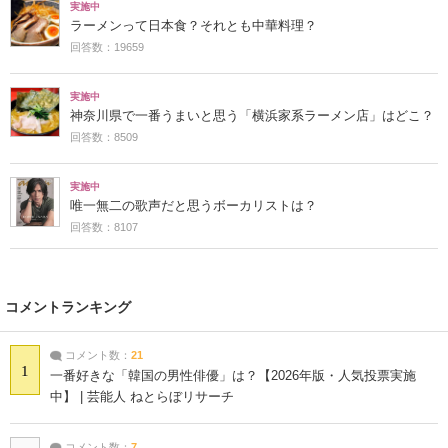
実施中
ラーメンって日本食？それとも中華料理？
回答数：19659
実施中
神奈川県で一番うまいと思う「横浜家系ラーメン店」はどこ？
回答数：8509
実施中
唯一無二の歌声だと思うボーカリストは？
回答数：8107
コメントランキング
コメント数：
21
1
一番好きな「韓国の男性俳優」は？【2026年版・人気投票実施
中】 | 芸能人 ねとらぼリサーチ
コメント数：
7