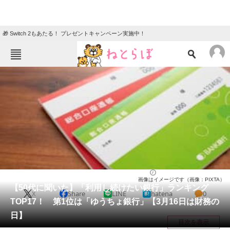
🎁 Switch 2もあたる！ プレゼントキャンペーン実施中！
ねとらぼメニュー
TOP
ニュース
エンタメ
クイズ
グルメ
地域
住まい
教育・育児
動物
リサーチ
経済
2025/03/16 11:50（公開）
画像はイメージです（画像：PIXTA）
会員記事
【50代に聞いた】「利用し続けたい銀行」ランキング
X
Share
LINE
hatena
0
TOP17！ 第1位は「ゆうちょ銀行」【3月16日は財務の
メディア
日】
目次を表示
注目記事を集めた総合ページ