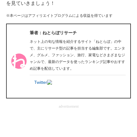
を見ていきましょう！
企業向けIT製品の総合サイト
※本ページはアフィリエイトプログラムによる収益を得ています
IT製品の技術・比較・事例
筆者：ねとらぼリサーチ
製造業のIT導入・活用を支援
ネット上の旬な情報を紹介するサイト「ねとらぼ」の中
モノづくり技術者専門サイト
で、主にリサーチ型の記事を担当する編集部です。エンタ
メ、グルメ、ファッション、旅行、家電などさまざまなジ
エレクトロニクス専門サイト
ャンルで、最新のデータを使ったランキング記事やおすす
め記事を配信しています。
電子設計の基本と応用
Twitter
エネルギーの専門メディア
建設×テクノロジーの最前線
advertisement
ちょっと気になるネットの話題