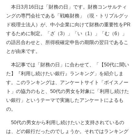
本日3月16日は「財務の日」です。財務コンサルティ
ITの今と未来を見通す
ングの専門会社である「戦略財務」（現・トリプルグッ
ド税理士法人）が、中小企業に向けて財務の重要性をPR
スマホと通信の最新トレンド
するために制定。「ざ（3）」「い（1）」「む（6）」
進化するPCとデバイスの未来
の語呂合わせと、所得税確定申告の期限の翌日であるこ
とが由来です。
好きが集まる 比べて選べる
本記事では「財務の日」に合わせて、「【50代に聞い
ビジネスと働き方のヒント
た】『利用し続けたい銀行』ランキング」を紹介しま
AI活用のいまが分かる
す。このランキングは、アンケートサイト「ボイスノー
ト」の協力のもと、50代の男女を対象に「利用し続けた
企業ITのトレンドを詳説
い銀行」というテーマで実施したアンケートによるも
経営リーダーのコミュニティ
の。
マーケ×ITの今がよく分かる
50代の男女から利用し続けたいと支持されているの
は、どの銀行だったのでしょうか。それではランキング
ITエンジニア向け専門サイト