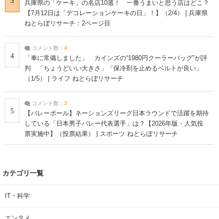
3
兵庫県の「ケーキ」の名店10選！ 一番うまいと思う店はどこ？
【7月12日は「デコレーションケーキの日」！】（2/4） | 兵庫県
ねとらぼリサーチ：2ページ目
コメント数：
4
4
「車に常備しました」 カインズの“1980円クーラーバッグ”が評
判 「ちょうどいい大きさ」「保冷剤を止めるベルトが良い」
（1/5） | ライフ ねとらぼリサーチ
コメント数：
3
5
【バレーボール】ネーションズリーグ日本ラウンドで活躍を期待
している「日本男子バレー代表選手」は？【2026年版・人気投
票実施中】（投票結果） | スポーツ ねとらぼリサーチ
カテゴリ一覧
IT・科学
エンタメ