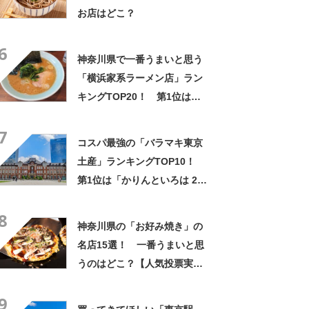
お店はどこ？
6
神奈川県で一番うまいと思う
「横浜家系ラーメン店」ラン
キングTOP20！ 第1位は
「ラーメン杉田家」【2024年
7
8月27日時点の投票結果】
コスパ最強の「バラマキ東京
土産」ランキングTOP10！
第1位は「かりんといろは 24
個入」【2024年最新調査結
8
果】
神奈川県の「お好み焼き」の
名店15選！ 一番うまいと思
うのはどこ？【人気投票実施
中】
9