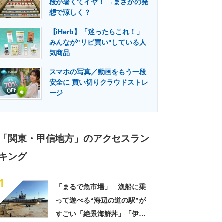
段が暑くてイヤ！ →まさかの発
門メディア
建設×テクノロジーの最前線
想で涼しく？
【iHerb】「迷ったらこれ！」
みんなが"リピ買い"している人
気商品
スマホの写真／動画をもう一段
安全に 買い切りクラウドストレ
ージ
「関東・甲信地方」のアクセスラン
キング
1
「まるで魚市場」 漁船に乗
って遊べる“海辺の道の駅”が
すごい「絶景海鮮丼」「伊勢