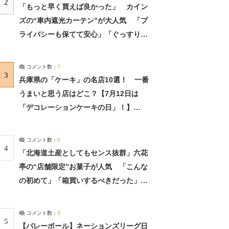
2
「もっと早く買えば良かった」 カイン
ズの“車内遮光カーテン”が大人気 「プ
ライバシーも保てて安心」「ぐっすり眠
れました」（2/2） | ライフ ねとらぼリ
サーチ：2ページ目
コメント数：
7
3
兵庫県の「ケーキ」の名店10選！ 一番
うまいと思う店はどこ？【7月12日は
「デコレーションケーキの日」！】
（2/4） | 兵庫県 ねとらぼリサーチ：2ペ
ージ目
コメント数：
5
4
「北海道土産としてもセンス抜群」六花
亭の“店舗限定”お菓子が人気 「こんな
の初めて」「箱買いするべきだった」
（1/2） | 北海道 ねとらぼリサーチ
コメント数：
3
5
【バレーボール】ネーションズリーグ日