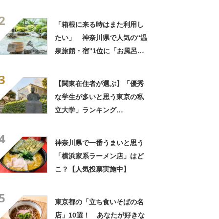
海老が丸ごと一尾」「巨大ア
2
ジフライも」【実地レポー
「箱根に来る時はまた利用し
ト】
たい」 神奈川県で人気の“温
泉旅館・宿”1位に「お風呂が
広くてビュッフェがおいし
3
い」「情緒あふれる中庭が素
【関東在住者が選ぶ】「優秀
敵」の声
な学生が多いと思う東京の私
立大学」ランキング
TOP19！ 第1位は「慶應義
4
塾大学」【2月5日は慶應義塾
神奈川県で一番うまいと思う
大学と早稲田大学が初の私立
「横浜家系ラーメン店」はど
大学として認可された日】
こ？【人気投票実施中】
5
東京都の「立ち食いそばの名
店」10選！ あなたが好きな