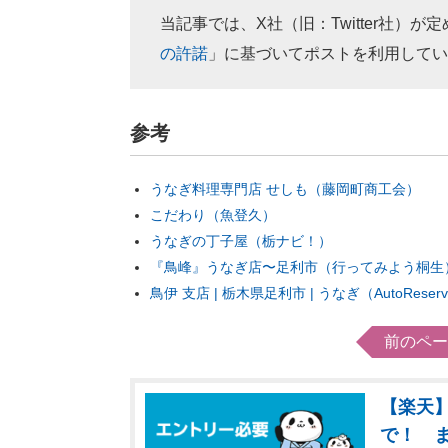
当記事では、X社（旧：Twitter社）が
の許諾
」に基づいてポストを利用してい
参考
うなぎ料理専門店 せしも（藤岡町商工会）
こだわり（魚登久）
うなぎの丁子屋（栃ナビ！）
『鳥峰』うなぎ店〜足利市（行ってみよう桐生
鳥伊 支店 | 栃木県足利市 | うなぎ（AutoReser
前のペー
【楽天】
で！ 