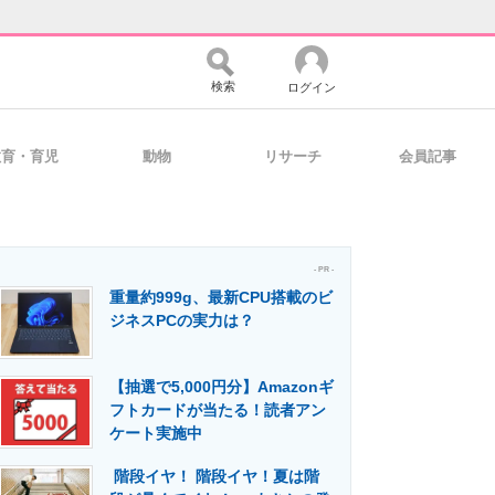
検索
ログイン
教育・育児
動物
リサーチ
会員記事
バイスの未来
好きが集まる 比べて選べる
- PR -
重量約999g、最新CPU搭載のビ
コミュニティ
マーケ×ITの今がよく分かる
ジネスPCの実力は？
【抽選で5,000円分】Amazonギ
・活用を支援
フトカードが当たる！読者アン
ケート実施中
階段イヤ！ 階段イヤ！夏は階