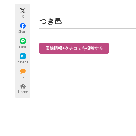
モノづくり技術者専門サイト
エレクトロ
X
つき邑
Share
ちょっと気になるネットの話題
LINE
店舗情報+クチコミを投稿する
hatena
5
Home