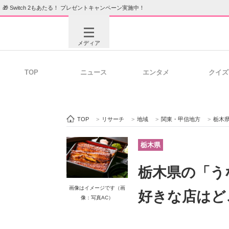
🎁 Switch 2もあたる！ プレゼントキャンペーン実施中！
メディア
TOP
ニュース
エンタメ
クイズ
注目記事を集めた総合ページ
ITの今
TOP
>
リサーチ
>
地域
>
関東・甲信地方
>
栃木
ビジネスと働き方のヒント
AI活用
栃木県
栃木県の「う
ITエンジニア向け専門サイト
企業向けI
画像はイメージです（画
好きな店はど
像：写真AC）