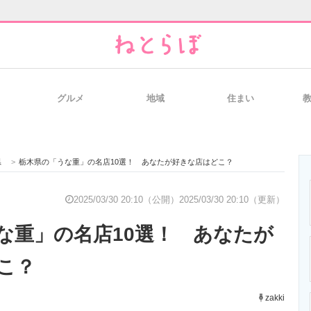
グルメ
地域
住まい
と未来を見通す
スマホと通信の最新トレンド
進化するPCとデ
県
>
栃木県の「うな重」の名店10選！ あなたが好きな店はどこ？
のいまが分かる
企業ITのトレンドを詳説
経営リーダーの
2025/03/30 20:10（公開）
2025/03/30 20:10（更新）
な重」の名店10選！ あなたが
T製品の総合サイト
IT製品の技術・比較・事例
製造業のIT導入
こ？
zakki