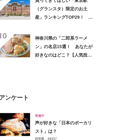
買ってきてほしい「東京駅
（グランスタ）限定のお土
産」ランキングTOP29！ 第
1位は「あんバターサブレサン
10
ド ピスタチオ×グリオットチ
神奈川県の「二郎系ラーメ
ェリー（an and an）」
ン」の名店15選！ あなたが
【2026年最新調査結果】
好きなのはどこ？【人気投票
実施中】
アンケート
実施中
声が好きな「日本のボーカリ
スト」は？
回答数：49437