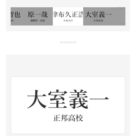
advertisement