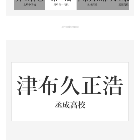
advertisement