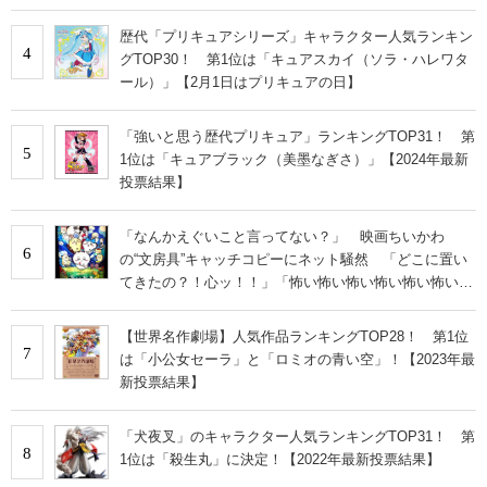
い」
歴代「プリキュアシリーズ」キャラクター人気ランキン
4
グTOP30！ 第1位は「キュアスカイ（ソラ・ハレワタ
ール）」【2月1日はプリキュアの日】
「強いと思う歴代プリキュア」ランキングTOP31！ 第
5
1位は「キュアブラック（美墨なぎさ）」【2024年最新
投票結果】
「なんかえぐいこと言ってない？」 映画ちいかわ
6
の“文房具”キャッチコピーにネット騒然 「どこに置い
てきたの？！心ッ！！」「怖い怖い怖い怖い怖い怖い怖
い」
【世界名作劇場】人気作品ランキングTOP28！ 第1位
7
は「小公女セーラ」と「ロミオの青い空」！【2023年最
新投票結果】
「犬夜叉」のキャラクター人気ランキングTOP31！ 第
8
1位は「殺生丸」に決定！【2022年最新投票結果】