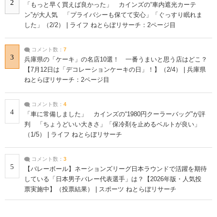
2
「もっと早く買えば良かった」 カインズの“車内遮光カーテ
ン”が大人気 「プライバシーも保てて安心」「ぐっすり眠れま
した」（2/2） | ライフ ねとらぼリサーチ：2ページ目
コメント数：
7
3
兵庫県の「ケーキ」の名店10選！ 一番うまいと思う店はどこ？
【7月12日は「デコレーションケーキの日」！】（2/4） | 兵庫県
ねとらぼリサーチ：2ページ目
コメント数：
4
4
「車に常備しました」 カインズの“1980円クーラーバッグ”が評
判 「ちょうどいい大きさ」「保冷剤を止めるベルトが良い」
（1/5） | ライフ ねとらぼリサーチ
コメント数：
3
5
【バレーボール】ネーションズリーグ日本ラウンドで活躍を期待
している「日本男子バレー代表選手」は？【2026年版・人気投
票実施中】（投票結果） | スポーツ ねとらぼリサーチ