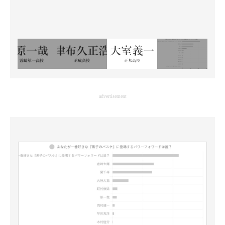
advertisement