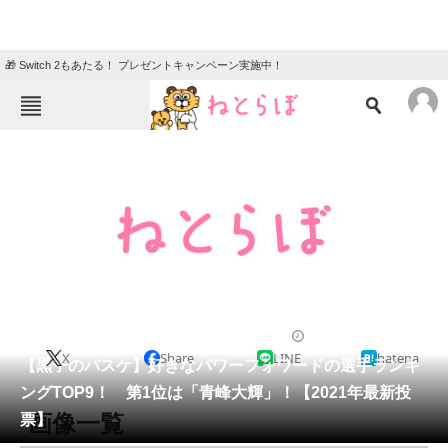
🎁 Switch 2もあたる！ プレゼントキャンペーン実施中！
ねとらぼメニュー
TOP
ニュース
エンタメ
クイズ
グルメ
地域
住まい
教育・育児
動物
リサーチ
漫画
2021/09/12 20:30（公開）
X
Share
LINE
hatena
会員記事
【黒子のバスケ】好きなパワーフォワードの選手ランキ
ングTOP9！ 第1位は「青峰大輝」！【2021年最新投
メディア
画像一覧
票】
注目記事を集めた総合ページ