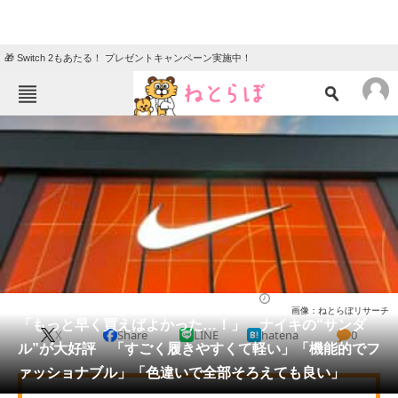
🎁 Switch 2もあたる！ プレゼントキャンペーン実施中！
ねとらぼメニュー
TOP
ニュース
エンタメ
クイズ
グルメ
地域
住まい
教育・育児
動物
リサーチ
シューズ
2026/05/15 23:30（公開）
画像：ねとらぼリサーチ
会員記事
「もっと早く買えばよかった…！」 ナイキの“サンダ
X
Share
LINE
hatena
0
ル”が大好評 「すごく履きやすくて軽い」「機能的でフ
メディア
ァッショナブル」「色違いで全部そろえても良い」
注目記事を集めた総合ページ