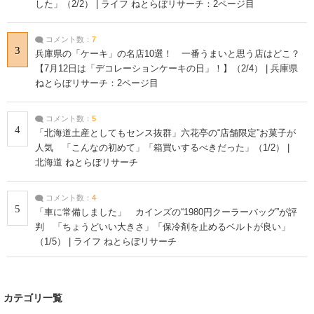
した」（2/2） | ライフ ねとらぼリサーチ：2ページ目
コメント数：
7
3
兵庫県の「ケーキ」の名店10選！ 一番うまいと思う店はどこ？
【7月12日は「デコレーションケーキの日」！】（2/4） | 兵庫県
ねとらぼリサーチ：2ページ目
コメント数：
5
4
「北海道土産としてもセンス抜群」六花亭の“店舗限定”お菓子が
人気 「こんなの初めて」「箱買いするべきだった」（1/2） |
北海道 ねとらぼリサーチ
コメント数：
4
5
「車に常備しました」 カインズの“1980円クーラーバッグ”が評
判 「ちょうどいい大きさ」「保冷剤を止めるベルトが良い」
（1/5） | ライフ ねとらぼリサーチ
カテゴリ一覧