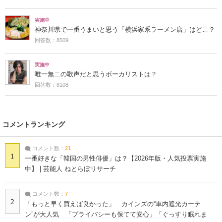
実施中
神奈川県で一番うまいと思う「横浜家系ラーメン店」はどこ？
回答数：8509
実施中
唯一無二の歌声だと思うボーカリストは？
回答数：8108
コメントランキング
コメント数：
21
1
一番好きな「韓国の男性俳優」は？【2026年版・人気投票実施
中】 | 芸能人 ねとらぼリサーチ
コメント数：
7
2
「もっと早く買えば良かった」 カインズの“車内遮光カーテ
ン”が大人気 「プライバシーも保てて安心」「ぐっすり眠れま