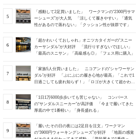
います」
「感動して2足買いました」 ワークマンの“2300円サマ
5
ーシューズ”が大人気 「涼しくて履きやすい」「通気
性があるので蒸れない」「クッション性が抜群です」
「超かわいくておしゃれ」オニツカタイガーの“スニー
6
カーサンダル”が大好評 「流行りすぎないでほしい」
「最高のスニサン」「高級感も◎」「フェス用に購入」
「家族5人分買いました」 ニコアンドの“シャワーサン
7
ダル”が好評 「ぷにぷにの履き心地が最高」「これで1
日過ごしても疲れ知らず！」「ロゴが大きくて超かわい
い」の声
「1日1万6000歩歩いても苦じゃない」 コンバース
8
の“サンダルスニーカー”が高評価 「今まで履いてきた
厚底の中で1番軽い」「身長盛れる」
「履いたその日の夜には2足目を注文」ワークマン
9
の“3900円ウォーキングシューズ”が好評 「地面の感覚
がそのまま伝わってきて感動」「普段履きで1番使って