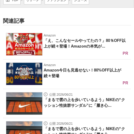
TOP
リサーチ
ファッション
シューズ
>
>
>
企業向けIT製品の総合サイト
IT製品の技術・比較・事例
関連記事
製造業のIT導入・活用を支援
Amazon
「え、こんなセールやってたの？」80％OFF以
モノづくり技術者専門サイト
上が続々登場！Amazonの本気が...
PR
エレクトロニクス専門サイト
Amazon
Amazon今日も見逃せない！80%OFF以上が
電子設計の基本と応用
続々登場
PR
エネルギーの専門メディア
公開 2026/06/21
建設×テクノロジーの最前線
「まるで雲の上を歩いているよう」NIKEの“ク
ッション性抜群サンダル”に「履き心...
ちょっと気になるネットの話題
公開 2026/06/21
「まるで雲の上を歩いているよう」NIKEの“ク