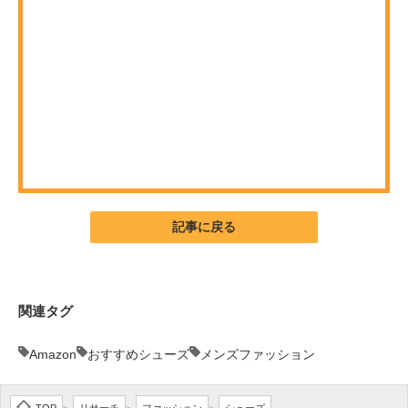
ITの今と未来を見通す
スマホと通信の最新トレンド
進化するPCとデバイスの未来
好きが集まる 比べて選べる
ビジネスと働き方のヒント
記事に戻る
AI活用のいまが分かる
企業ITのトレンドを詳説
関連タグ
経営リーダーのコミュニティ
マーケ×ITの今がよく分かる
Amazon
おすすめシューズ
メンズファッション
ITエンジニア向け専門サイト