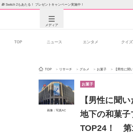
🎁 Switch 2もあたる！ プレゼントキャンペーン実施中！
メディア
TOP
ニュース
エンタメ
クイズ
注目記事を集めた総合ページ
ITの今
TOP
>
リサーチ
>
グルメ
>
お菓子
>
【男性に聞いた】絶
ビジネスと働き方のヒント
AI活用
お菓子
【男性に聞い
ITエンジニア向け専門サイト
企業向けI
画像：写真AC
地下の和菓子
TOP24！ 