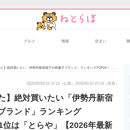
グルメ
地域
住まい
と未来を見通す
スマホと通信の最新トレンド
進化するPCとデ
対買いたい「伊勢丹新宿地下の和菓子ブランド」ランキングTOP24！ 第1位は「とらや」【2026年最新調査結果】
のいまが分かる
企業ITのトレンドを詳説
経営リーダーの
2026/05/19 20:10（公開）
2026/05/19 20:10（更新）
た】絶対買いたい「伊勢丹新宿
T製品の総合サイト
IT製品の技術・比較・事例
製造業のIT導入
ブランド」ランキング
第1位は「とらや」【2026年最新