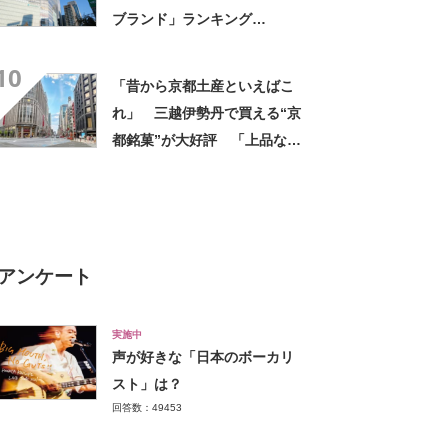
ブランド」ランキング
TOP30！ 第1位は「ゴディ
10
バ」【2026年最新調査結果】
「昔から京都土産といえばこ
れ」 三越伊勢丹で買える“京
都銘菓”が大好評 「上品な甘
みで美味しい」「毎年買って
ます！」
アンケート
実施中
声が好きな「日本のボーカリ
スト」は？
回答数：49453