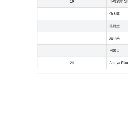
19
小布施堂 Shi
仙太郎
桂新堂
織り果
円果天
24
Ameya Eita