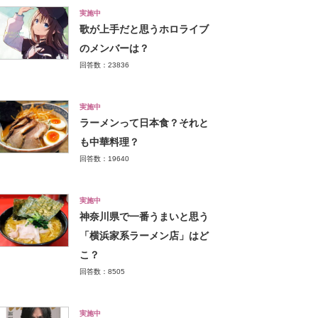
実施中
歌が上手だと思うホロライブ
のメンバーは？
回答数：23836
実施中
ラーメンって日本食？それと
も中華料理？
回答数：19640
実施中
神奈川県で一番うまいと思う
「横浜家系ラーメン店」はど
こ？
回答数：8505
実施中