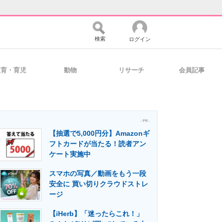
検索
ログイン
教育・育児
動物
リサーチ
会員記事
バイスの未来
好きが集まる 比べて選べる
- PR -
【抽選で5,000円分】Amazonギ
コミュニティ
マーケ×ITの今がよく分かる
フトカードが当たる！読者アン
ケート実施中
スマホの写真／動画をもう一段
・活用を支援
安全に 買い切りクラウドストレ
ージ
【iHerb】「迷ったらこれ！」