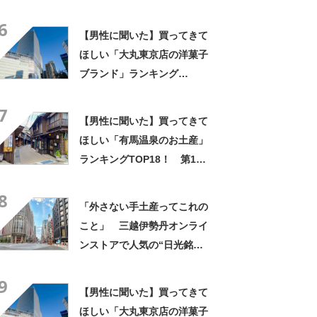
「笹だんご（田中屋本店）」
6
【2026年最新調査結果】
【男性に聞いた】買ってきて
ほしい「大丸東京店の洋菓子
ブランド」ランキング
TOP30！ 第1位は「ゴディ
7
バ」【2026年最新調査結果】
【男性に聞いた】買ってきて
ほしい「有馬温泉のお土産」
ランキングTOP18！ 第1位
は「有馬ロール（カフェ・
8
ド・ボウ）」【2026年最新調
「外さない手土産ってこれの
査結果】
こと」 三越伊勢丹オンライ
ンストアで人気の“日光銘
菓”に集まった声！「軽い食感
9
とほんのりバター味」「いつ
【男性に聞いた】買ってきて
も1枚じゃ終われない」
ほしい「大丸東京店の洋菓子