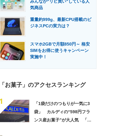
みんなが"リピ買い"している人
門メディア
建設×テクノロジーの最前線
気商品
重量約999g、最新CPU搭載のビ
ジネスPCの実力は？
スマホ2GBで月額850円～ 格安
SIMをお得に使うキャンペーン
実施中！
「お菓子」のアクセスランキング
1
「1袋だけのつもりが一気に3
袋」 カルディの“598円フラ
ンス産お菓子”が大人気 「デ
パ地下スイーツに負けぬ美味