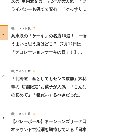
ズの“車内遮光カーテン”が大人気 「プ
ライバシーも保てて安心」「ぐっすり眠
れました」（2/2） | ライフ ねとらぼリ
サーチ：2ページ目
コメント数：
7
3
兵庫県の「ケーキ」の名店10選！ 一番
うまいと思う店はどこ？【7月12日は
「デコレーションケーキの日」！】
（2/4） | 兵庫県 ねとらぼリサーチ：2ペ
ージ目
コメント数：
5
4
「北海道土産としてもセンス抜群」六花
亭の“店舗限定”お菓子が人気 「こんな
の初めて」「箱買いするべきだった」
（1/2） | 北海道 ねとらぼリサーチ
コメント数：
3
5
【バレーボール】ネーションズリーグ日
本ラウンドで活躍を期待している「日本