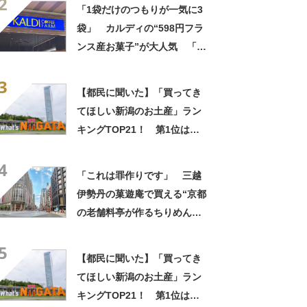
2
しさ」「飲み物の相棒にバッ
「1袋だけのつもりが一気に3
チリ」【実食レビュー】
袋」 カルディの“598円フラ
ンス産お菓子”が大人気 「デ
パ地下スイーツに負けぬ美味
3
しさ」「飲み物の相棒にバッ
【都民に聞いた】「買ってき
チリ」【実食レビュー】
てほしい新潟のお土産」ラン
キングTOP21！ 第1位は
「笹だんご（田中屋本店）」
4
【2026年最新調査結果】
「これは罪作りです」 三越
伊勢丹の菓遊庵で買える“京都
の老舗料亭が作るちりめんナ
ッツ”が人気！ 「オシャレな
5
味！」「甘しょっぱくておい
【都民に聞いた】「買ってき
しい！」
てほしい新潟のお土産」ラン
キングTOP21！ 第1位は