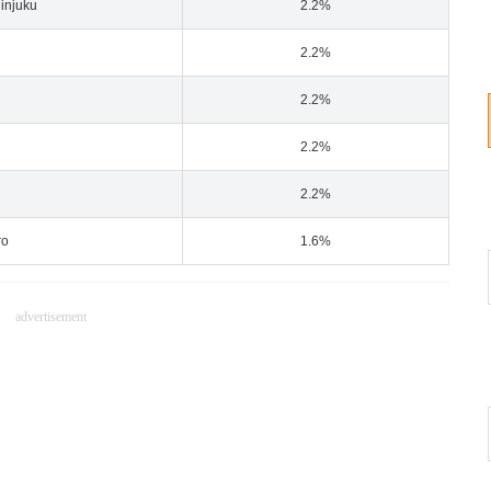
njuku
2.2%
2.2%
2.2%
2.2%
2.2%
ro
1.6%
advertisement