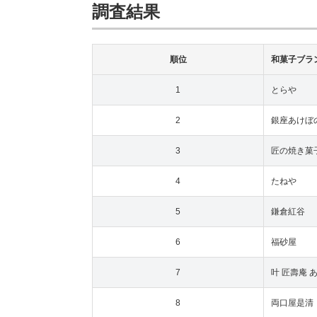
調査結果
順位
和菓子ブラ
1
とらや
2
銀座あけぼ
3
匠の焼き菓子
4
たねや
5
鎌倉紅谷
6
福砂屋
7
叶 匠壽庵 
8
両口屋是清