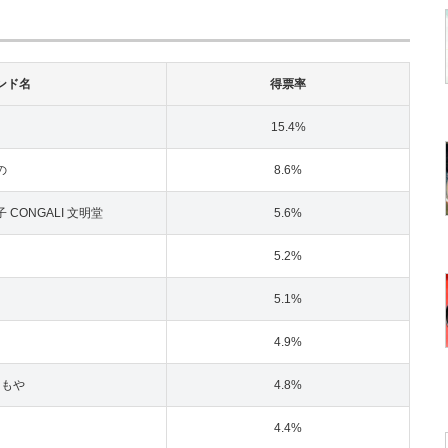
ンド名
得票率
15.4%
の
8.6%
 CONGALI 文明堂
5.6%
5.2%
5.1%
4.9%
あもや
4.8%
4.4%