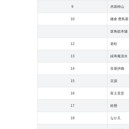
9
赤坂柿山
10
鎌倉 豊島屋
坂角総本舖
12
老松
13
緑寿庵清水
14
笹屋伊織
15
豆源
16
富士見堂
17
鈴懸
18
なか又