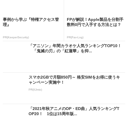
事例から学ぶ『特権アクセス管
FPが解説！Apple製品を分割手
理』
数料0円で入手する方法とは？
PR(KeeperSecurity)
PR(Fav-Log)
「アニソン」年間カラオケ人気ランキングTOP10！
「鬼滅の刃」の「紅蓮華」を抑...
スマホ2GBで月額850円～ 格安SIMをお得に使うキ
ャンペーン実施中！
PR(IIJmio)
「2021年秋アニメのOP・ED曲」人気ランキングT
OP20！ 1位は15周年版...