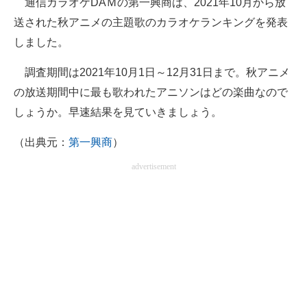
通信カラオケDAＭの第一興商は、2021年10月から放
送された秋アニメの主題歌のカラオケランキングを発表
ITの今と未来を見通す
しました。
スマホと通信の最新トレンド
調査期間は2021年10月1日～12月31日まで。秋アニメ
進化するPCとデバイスの未来
の放送期間中に最も歌われたアニソンはどの楽曲なので
しょうか。早速結果を見ていきましょう。
好きが集まる 比べて選べる
（出典元：
第一興商
）
ビジネスと働き方のヒント
advertisement
AI活用のいまが分かる
企業ITのトレンドを詳説
経営リーダーのコミュニティ
マーケ×ITの今がよく分かる
ITエンジニア向け専門サイト