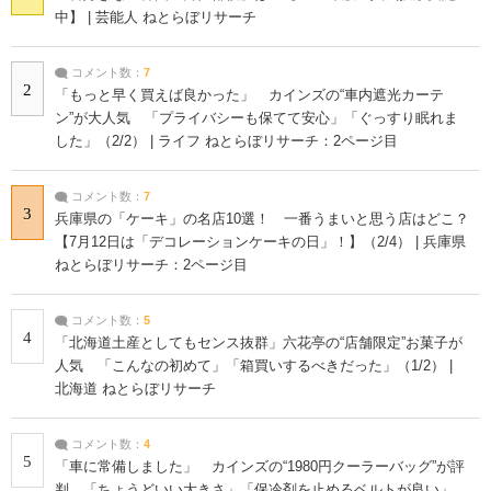
中】 | 芸能人 ねとらぼリサーチ
コメント数：
7
2
「もっと早く買えば良かった」 カインズの“車内遮光カーテ
ン”が大人気 「プライバシーも保てて安心」「ぐっすり眠れま
した」（2/2） | ライフ ねとらぼリサーチ：2ページ目
コメント数：
7
3
兵庫県の「ケーキ」の名店10選！ 一番うまいと思う店はどこ？
【7月12日は「デコレーションケーキの日」！】（2/4） | 兵庫県
ねとらぼリサーチ：2ページ目
コメント数：
5
4
「北海道土産としてもセンス抜群」六花亭の“店舗限定”お菓子が
人気 「こんなの初めて」「箱買いするべきだった」（1/2） |
北海道 ねとらぼリサーチ
コメント数：
4
5
「車に常備しました」 カインズの“1980円クーラーバッグ”が評
判 「ちょうどいい大きさ」「保冷剤を止めるベルトが良い」