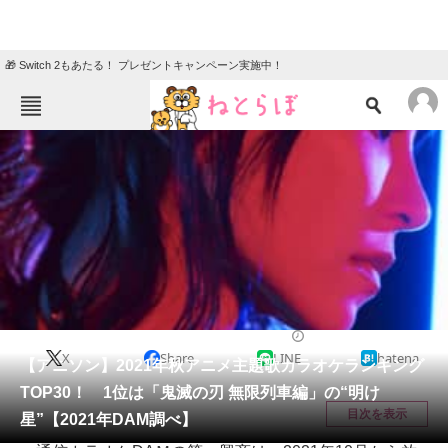
🎁 Switch 2もあたる！ プレゼントキャンペーン実施中！
ねとらぼメニュー
TOP
ニュース
エンタメ
クイズ
グルメ
地域
住まい
教育・育児
動物
リサーチ
アニメ
2022/01/18 18:45（公開）
X
Share
LINE
hatena
会員記事
【アニソン】2021年秋アニメ主題歌カラオケランキング
TOP30！ 1位は「鬼滅の刃 無限列車編」の“明け
メディア
目次を表示
星”【2021年DAM調べ】
注目記事を集めた総合ページ