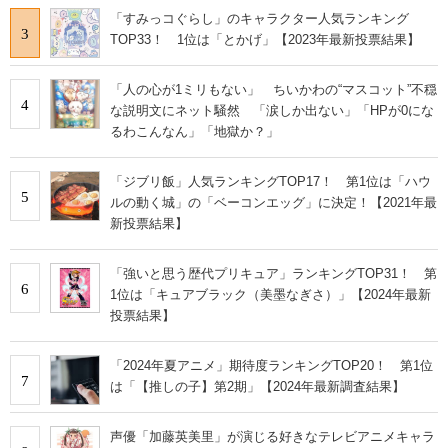
「すみっコぐらし」のキャラクター人気ランキング
3
TOP33！ 1位は「とかげ」【2023年最新投票結果】
「人の心が1ミリもない」 ちいかわの“マスコット”不穏
4
な説明文にネット騒然 「涙しか出ない」「HPが0にな
るわこんなん」「地獄か？」
「ジブリ飯」人気ランキングTOP17！ 第1位は「ハウ
5
ルの動く城」の「ベーコンエッグ」に決定！【2021年最
新投票結果】
「強いと思う歴代プリキュア」ランキングTOP31！ 第
6
1位は「キュアブラック（美墨なぎさ）」【2024年最新
投票結果】
「2024年夏アニメ」期待度ランキングTOP20！ 第1位
7
は「【推しの子】第2期」【2024年最新調査結果】
声優「加藤英美里」が演じる好きなテレビアニメキャラ