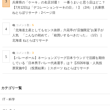
3
兵庫県の「ケーキ」の名店10選！ 一番うまいと思う店はどこ？
【7月12日は「デコレーションケーキの日」！】（2/4） | 兵庫県
ねとらぼリサーチ：2ページ目
コメント数：
5
4
「北海道土産としてもセンス抜群」六花亭の“店舗限定”お菓子が
人気 「こんなの初めて」「箱買いするべきだった」（1/2） |
北海道 ねとらぼリサーチ
コメント数：
3
5
【バレーボール】ネーションズリーグ日本ラウンドで活躍を期待
している「日本男子バレー代表選手」は？【2026年版・人気投
票実施中】（投票結果） | スポーツ ねとらぼリサーチ
カテゴリ一覧
IT・科学