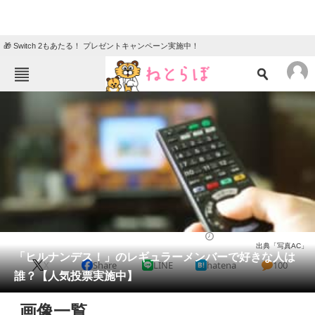
🎁 Switch 2もあたる！ プレゼントキャンペーン実施中！
ねとらぼメニュー
TOP
ニュース
エンタメ
クイズ
グルメ
地域
住まい
教育・育児
動物
リサーチ
芸能人
2022/03/14 12:15（公開）
出典「写真AC」
会員記事
「ヒルナンデス！」のレギュラーメンバーで好きな人は
X
Share
LINE
hatena
100
誰？【人気投票実施中】
メディア
画像一覧
注目記事を集めた総合ページ