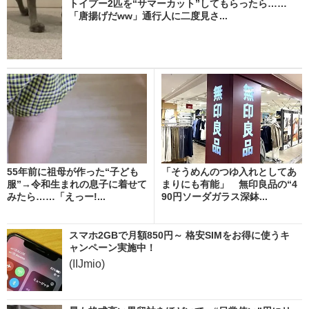
トイプー2匹を“サマーカット”してもらったら……
「唐揚げだww」通行人に二度見さ...
55年前に祖母が作った“子ども
「そうめんのつゆ入れとしてあ
服”→令和生まれの息子に着せて
まりにも有能」 無印良品の“4
みたら……「えっー!...
90円ソーダガラス深鉢...
スマホ2GBで月額850円～ 格安SIMをお得に使うキ
ャンペーン実施中！
(IIJmio)