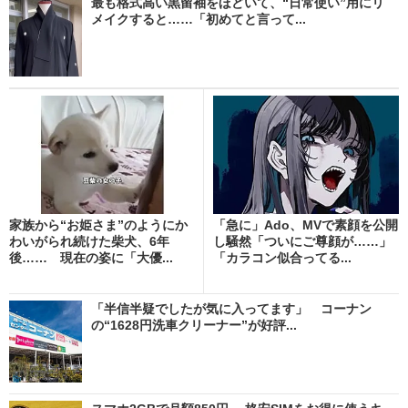
最も格式高い黒留袖をほどいて、“日常使い”用にリ
メイクすると……「初めてと言って...
家族から“お姫さま”のようにか
「急に」Ado、MVで素顔を公開
わいがられ続けた柴犬、6年
し騒然「ついにご尊顔が……」
後…… 現在の姿に「大優...
「カラコン似合ってる...
「半信半疑でしたが気に入ってます」 コーナン
の“1628円洗車クリーナー”が好評...