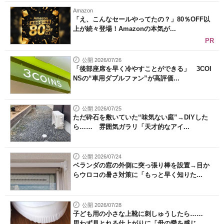
Amazon
「え、こんなセールやってたの？」80％OFF以
上が続々登場！Amazonの本気が...
PR
公開 2026/07/26
「後部座席を早く冷やすことができる」 3COI
NSの“車用ダブルファン”が高評価...
公開 2026/07/25
ただ砕石を敷いていた“味気ない庭”→DIYした
ら…… 雰囲気ガラリ「天才的なアイ...
公開 2026/07/24
ベランダの窓の外側に突っ張り棒を設置→目か
らウロコの暑さ対策に「もっと早く知りた...
公開 2026/07/28
子ども用の小さな上靴に刺しゅうしたら……
思わず見とれる仕上がりに「母の愛を感じ...