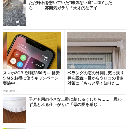
ただ砕石を敷いていた“味気ない庭”→DIYした
ら…… 雰囲気ガラリ「天才的なアイ...
スマホ2GBで月額850円～ 格安
ベランダの窓の外側に突っ張り
SIMをお得に使うキャンペーン
棒を設置→目からウロコの暑さ
実施中！
対策に「もっと早く知りた...
PR(IIJmio)
子ども用の小さな上靴に刺しゅうしたら…… 思わ
ず見とれる仕上がりに「母の愛を感じ...