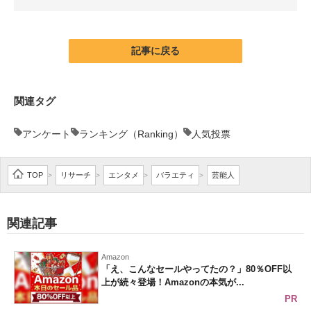
企業向けIT製品の総合サイト
IT製品の技術・比較・事例
記事に戻る
製造業のIT導入・活用を支援
関連タグ
モノづくり技術者専門サイト
アンケート
ランキング（Ranking）
人気投票
エレクトロニクス専門サイト
電子設計の基本と応用
TOP
リサーチ
エンタメ
バラエティ
芸能人
>
>
>
>
エネルギーの専門メディア
関連記事
建設×テクノロジーの最前線
ちょっと気になるネットの話題
Amazon
「え、こんなセールやってたの？」80％OFF以
上が続々登場！Amazonの本気が...
PR