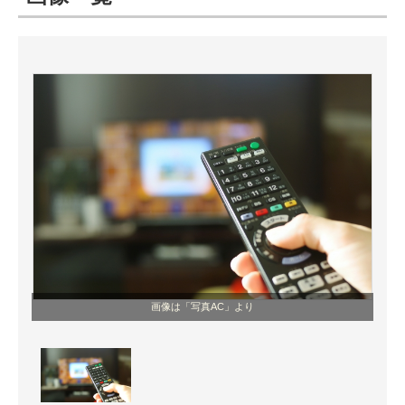
ITの今と未来を見通す
スマホと通信の最新トレンド
進化するPCとデバイスの未来
好きが集まる 比べて選べる
ビジネスと働き方のヒント
AI活用のいまが分かる
企業ITのトレンドを詳説
画像は「写真AC」より
経営リーダーのコミュニティ
マーケ×ITの今がよく分かる
ITエンジニア向け専門サイト