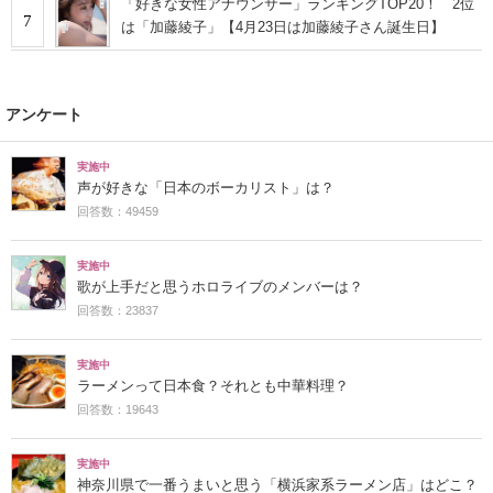
「好きな女性アナウンサー」ランキングTOP20！ 2位
7
は「加藤綾子」【4月23日は加藤綾子さん誕生日】
アンケート
実施中
声が好きな「日本のボーカリスト」は？
回答数：49459
実施中
歌が上手だと思うホロライブのメンバーは？
回答数：23837
実施中
ラーメンって日本食？それとも中華料理？
回答数：19643
実施中
神奈川県で一番うまいと思う「横浜家系ラーメン店」はどこ？