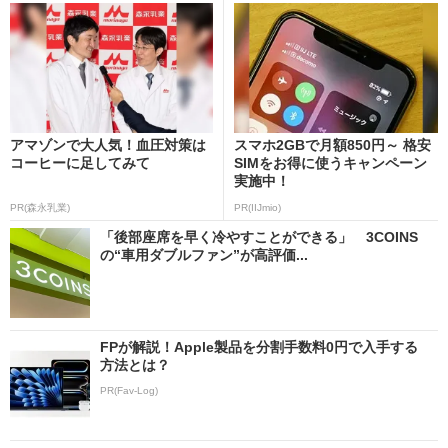
アマゾンで大人気！血圧対策は
スマホ2GBで月額850円～ 格安
コーヒーに足してみて
SIMをお得に使うキャンペーン
実施中！
PR(森永乳業)
PR(IIJmio)
「後部座席を早く冷やすことができる」 3COINS
の“車用ダブルファン”が高評価...
FPが解説！Apple製品を分割手数料0円で入手する
方法とは？
PR(Fav-Log)