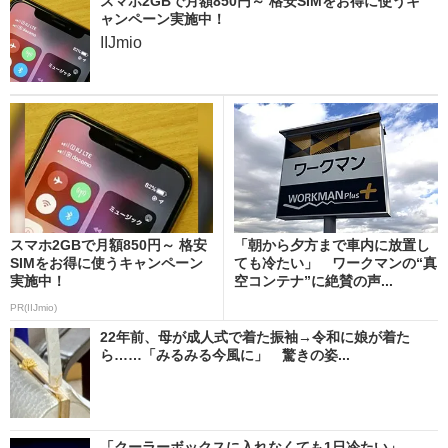
スマホ2GBで月額850円～ 格安SIMをお得に使うキ
ャンペーン実施中！
IIJmio
スマホ2GBで月額850円～ 格安
「朝から夕方まで車内に放置し
SIMをお得に使うキャンペーン
ても冷たい」 ワークマンの“真
実施中！
空コンテナ”に絶賛の声...
PR(IIJmio)
22年前、母が成人式で着た振袖→令和に娘が着た
ら……「みるみる今風に」 驚きの姿...
「クーラーボックスに入れなくても1日冷たい」