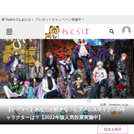
🎁 Switch 2もあたる！ プレゼントキャンペーン実施中！
ねとらぼメニュー
TOP
ニュース
エンタメ
クイズ
グルメ
地域
住まい
教育・育児
動物
リサーチ
音楽
2022/03/15 20:05（公開）
出典「Amazon.co.jp」
会員記事
【ヒプマイ】あなたが好きな「ヒプノシスマイク」のキ
X
Share
LINE
hatena
185
ャラクターは？【2022年版人気投票実施中】
メディア
目次を表示
注目記事を集めた総合ページ