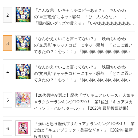
あ」
「こんな悲しいキャッチコピーある？」 ちいかわ
2
の“単三電池”にネット騒然 「ひ…人の心ない……」
「闇の深いグッズで震える」「いやあああああああああ
あ」
「なんかえぐいこと言ってない？」 映画ちいかわ
3
の“文房具”キャッチコピーにネット騒然 「どこに置い
てきたの？！心ッ！！」「怖い怖い怖い怖い怖い怖い怖
い」
「なんかえぐいこと言ってない？」 映画ちいかわ
4
の“文房具”キャッチコピーにネット騒然 「どこに置い
てきたの？！心ッ！！」「怖い怖い怖い怖い怖い怖い怖
い」
【20代男性が選ぶ】歴代「プリキュアシリーズ」人気キ
5
ャラクターランキングTOP20！ 第1位は「キュアスカ
イ（ソラ・ハレワタール）」【2023年最新投票結果】
「強いと思う歴代プリキュア」ランキングTOP31！ 第
6
1位は「キュアブラック（美墨なぎさ）」【2024年最新
投票結果】