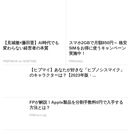
【見城徹×藤田晋】AI時代でも
スマホ2GBで月額850円～ 格安
変わらない経営者の本質
SIMをお得に使うキャンペーン
実施中！
PR(FINCHI on GOETHE)
PR(IIJmio)
【ヒプマイ】あなたが好きな「ヒプノシスマイク」
のキャラクターは？【2023年版・...
FPが解説！Apple製品を分割手数料0円で入手する
方法とは？
PR(Fav-Log)