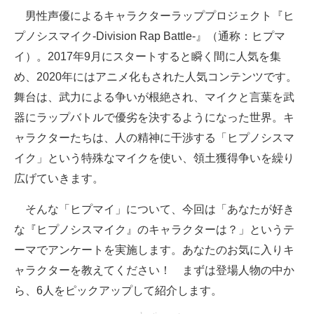
男性声優によるキャラクターラッププロジェクト『ヒ
ITの今と未来を見通す
プノシスマイク-Division Rap Battle-』（通称：ヒプマ
イ）。2017年9月にスタートすると瞬く間に人気を集
スマホと通信の最新トレンド
め、2020年にはアニメ化もされた人気コンテンツです。
進化するPCとデバイスの未来
舞台は、武力による争いが根絶され、マイクと言葉を武
器にラップバトルで優劣を決するようになった世界。キ
好きが集まる 比べて選べる
ャラクターたちは、人の精神に干渉する「ヒプノシスマ
ビジネスと働き方のヒント
イク」という特殊なマイクを使い、領土獲得争いを繰り
広げていきます。
AI活用のいまが分かる
そんな「ヒプマイ」について、今回は「あなたが好き
企業ITのトレンドを詳説
な『ヒプノシスマイク』のキャラクターは？」というテ
経営リーダーのコミュニティ
ーマでアンケートを実施します。あなたのお気に入りキ
ャラクターを教えてください！ まずは登場人物の中か
マーケ×ITの今がよく分かる
ら、6人をピックアップして紹介します。
ITエンジニア向け専門サイト