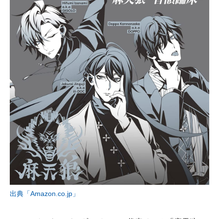
出典「Amazon.co.jp」