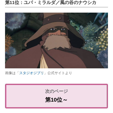
第11位：ユパ・ミラルダ／風の谷のナウシカ
画像は「
スタジオジブリ
」公式サイトより
第10位～