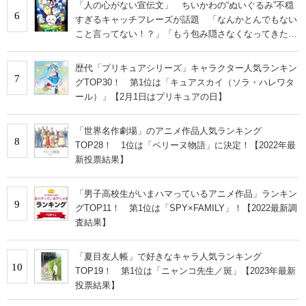
「人の心がない宣伝文」 ちいかわの“ぬいぐるみ”不穏
6
すぎるキャッチフレーズが話題 「なんかとんでもない
こと言ってない！？」「もう包み隠さなくなってきた
な」
歴代「プリキュアシリーズ」キャラクター人気ランキン
7
グTOP30！ 第1位は「キュアスカイ（ソラ・ハレワタ
ール）」【2月1日はプリキュアの日】
「世界名作劇場」のアニメ作品人気ランキング
8
TOP28！ 1位は「ペリーヌ物語」に決定！【2022年最
新投票結果】
「男子高校生がいまハマっているアニメ作品」ランキン
9
グTOP11！ 第1位は「SPY×FAMILY」！【2022最新調
査結果】
「夏目友人帳」で好きなキャラ人気ランキング
10
TOP19！ 第1位は「ニャンコ先生／斑」【2023年最新
投票結果】