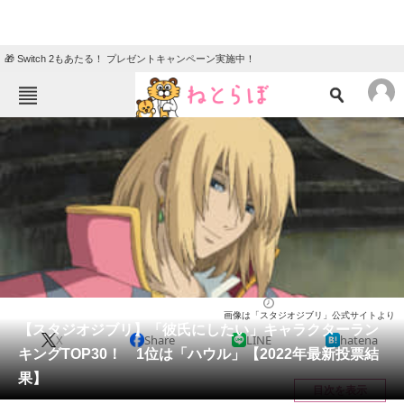
🎁 Switch 2もあたる！ プレゼントキャンペーン実施中！
ねとらぼメニュー
TOP
ニュース
エンタメ
クイズ
グルメ
地域
住まい
教育・育児
動物
リサーチ
アニメ
2022/05/02 21:10（公開）
画像は「スタジオジブリ」公式サイトより
会員記事
【スタジオジブリ】「彼氏にしたい」キャラクターラン
X
Share
LINE
hatena
キングTOP30！ 1位は「ハウル」【2022年最新投票結
メディア
果】
目次を表示
注目記事を集めた総合ページ