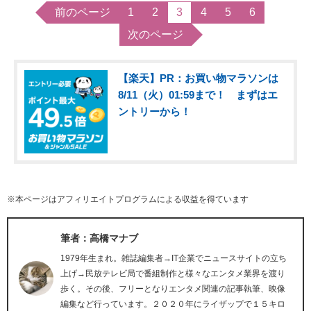
前のページ
1
2
3
4
5
6
次のページ
【楽天】PR：お買い物マラソンは
8/11（火）01:59まで！ まずはエ
ントリーから！
※本ページはアフィリエイトプログラムによる収益を得ています
筆者：高橋マナブ
1979年生まれ。雑誌編集者→IT企業でニュースサイトの立ち
上げ→民放テレビ局で番組制作と様々なエンタメ業界を渡り
歩く。その後、フリーとなりエンタメ関連の記事執筆、映像
編集など行っています。２０２０年にライザップで１５キロ