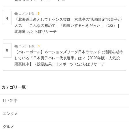
コメント数：
5
4
「北海道土産としてもセンス抜群」六花亭の“店舗限定”お菓子が
人気 「こんなの初めて」「箱買いするべきだった」（1/2） |
北海道 ねとらぼリサーチ
コメント数：
3
5
【バレーボール】ネーションズリーグ日本ラウンドで活躍を期待
している「日本男子バレー代表選手」は？【2026年版・人気投
票実施中】（投票結果） | スポーツ ねとらぼリサーチ
カテゴリ一覧
IT・科学
エンタメ
グルメ