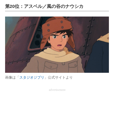
第20位：アスベル／風の谷のナウシカ
ITの今と未来を見通す
スマホと通信の最新トレンド
進化するPCとデバイスの未来
好きが集まる 比べて選べる
ビジネスと働き方のヒント
AI活用のいまが分かる
企業ITのトレンドを詳説
画像は「
スタジオジブリ
」公式サイトより
経営リーダーのコミュニティ
advertisement
マーケ×ITの今がよく分かる
ITエンジニア向け専門サイト