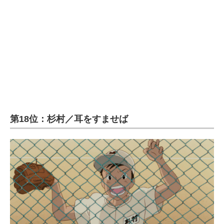
企業向けIT製品の総合サイト
IT製品の技術・比較・事例
製造業のIT導入・活用を支援
モノづくり技術者専門サイト
エレクトロニクス専門サイト
第18位：杉村／耳をすませば
電子設計の基本と応用
エネルギーの専門メディア
建設×テクノロジーの最前線
ちょっと気になるネットの話題