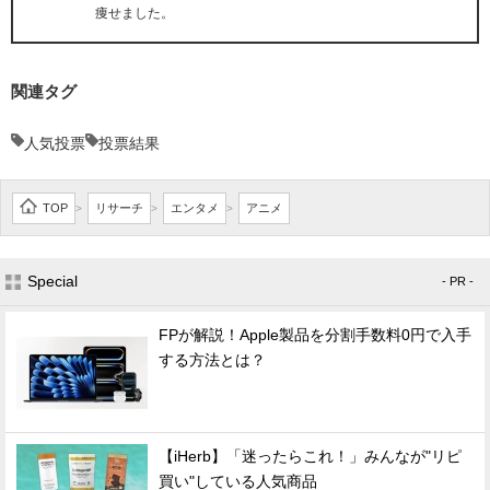
痩せました。
関連タグ
人気投票
投票結果
TOP
リサーチ
エンタメ
アニメ
>
>
>
Special
- PR -
FPが解説！Apple製品を分割手数料0円で入手
する方法とは？
【iHerb】「迷ったらこれ！」みんなが"リピ
買い"している人気商品