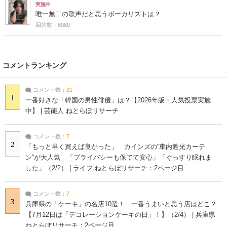
実施中
唯一無二の歌声だと思うボーカリストは？
回答数：8080
コメントランキング
コメント数：
21
1
一番好きな「韓国の男性俳優」は？【2026年版・人気投票実施
中】 | 芸能人 ねとらぼリサーチ
コメント数：
7
2
「もっと早く買えば良かった」 カインズの“車内遮光カーテ
ン”が大人気 「プライバシーも保てて安心」「ぐっすり眠れま
した」（2/2） | ライフ ねとらぼリサーチ：2ページ目
コメント数：
7
3
兵庫県の「ケーキ」の名店10選！ 一番うまいと思う店はどこ？
【7月12日は「デコレーションケーキの日」！】（2/4） | 兵庫県
ねとらぼリサーチ：2ページ目