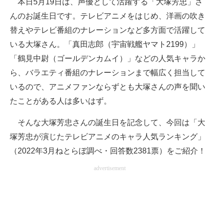
本日5月19日は、声優として活躍する「大塚芳忠」さ
んのお誕生日です。テレビアニメをはじめ、洋画の吹き
ITの今と未来を見通す
替えやテレビ番組のナレーションなど多方面で活躍して
スマホと通信の最新トレンド
いる大塚さん。「真田志郎（宇宙戦艦ヤマト2199）」
「鶴見中尉（ゴールデンカムイ）」などの人気キャラか
進化するPCとデバイスの未来
ら、バラエティ番組のナレーションまで幅広く担当して
好きが集まる 比べて選べる
いるので、アニメファンならずとも大塚さんの声を聞い
たことがある人は多いはず。
ビジネスと働き方のヒント
そんな大塚芳忠さんの誕生日を記念して、今回は「大
AI活用のいまが分かる
塚芳忠が演じたテレビアニメのキャラ人気ランキング」
企業ITのトレンドを詳説
（2022年3月ねとらぼ調べ・回答数2381票）をご紹介！
経営リーダーのコミュニティ
advertisement
マーケ×ITの今がよく分かる
ITエンジニア向け専門サイト