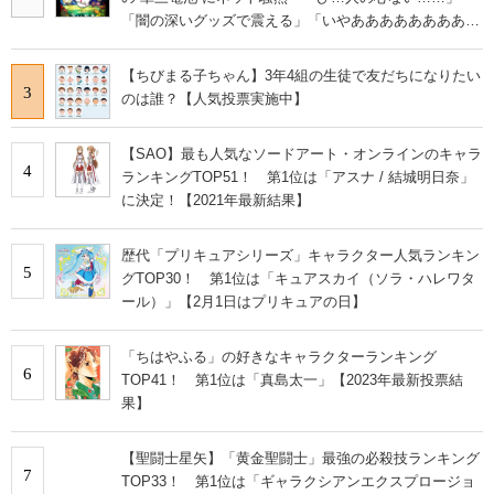
「闇の深いグッズで震える」「いやあああああああああ
あ」
【ちびまる子ちゃん】3年4組の生徒で友だちになりたい
3
のは誰？【人気投票実施中】
【SAO】最も人気なソードアート・オンラインのキャラ
4
ランキングTOP51！ 第1位は「アスナ / 結城明日奈」
に決定！【2021年最新結果】
歴代「プリキュアシリーズ」キャラクター人気ランキン
5
グTOP30！ 第1位は「キュアスカイ（ソラ・ハレワタ
ール）」【2月1日はプリキュアの日】
「ちはやふる」の好きなキャラクターランキング
6
TOP41！ 第1位は「真島太一」【2023年最新投票結
果】
【聖闘士星矢】「黄金聖闘士」最強の必殺技ランキング
7
TOP33！ 第1位は「ギャラクシアンエクスプロージョ