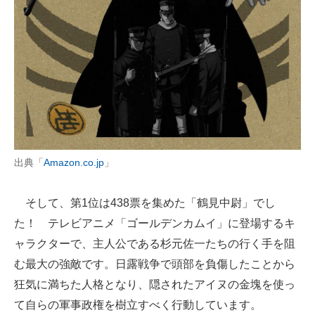
出典「
Amazon.co.jp
」
そして、第1位は438票を集めた「鶴見中尉」でし
た！ テレビアニメ「ゴールデンカムイ」に登場するキ
ャラクターで、主人公である杉元佐一たちの行く手を阻
む最大の強敵です。日露戦争で頭部を負傷したことから
狂気に満ちた人格となり、隠されたアイヌの金塊を使っ
て自らの軍事政権を樹立すべく行動しています。