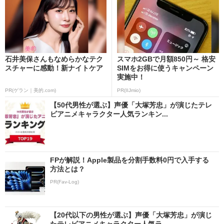
石井美保さんもなめらかなテク
スマホ2GBで月額850円～ 格安
スチャーに感動！新ナイトケア
SIMをお得に使うキャンペーン
実施中！
PR(ゲラン｜美的.com)
PR(IIJmio)
【50代男性が選ぶ】声優「大塚芳忠」が演じたテレ
ビアニメキャラクター人気ランキン...
FPが解説！Apple製品を分割手数料0円で入手する
方法とは？
PR(Fav-Log)
【20代以下の男性が選ぶ】声優「大塚芳忠」が演じ
たテレビアニメキャラクター人気ラ...