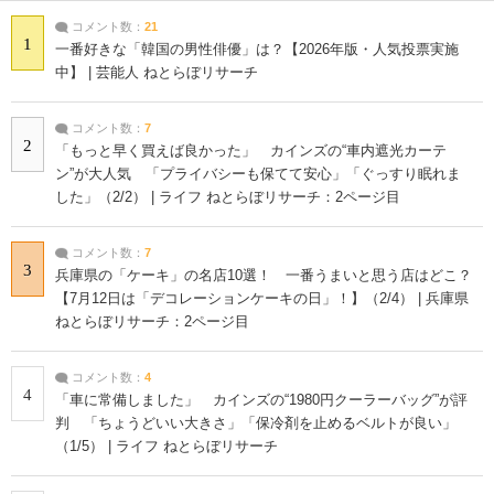
コメント数：
21
1
一番好きな「韓国の男性俳優」は？【2026年版・人気投票実施
中】 | 芸能人 ねとらぼリサーチ
コメント数：
7
2
「もっと早く買えば良かった」 カインズの“車内遮光カーテ
ン”が大人気 「プライバシーも保てて安心」「ぐっすり眠れま
した」（2/2） | ライフ ねとらぼリサーチ：2ページ目
コメント数：
7
3
兵庫県の「ケーキ」の名店10選！ 一番うまいと思う店はどこ？
【7月12日は「デコレーションケーキの日」！】（2/4） | 兵庫県
ねとらぼリサーチ：2ページ目
コメント数：
4
4
「車に常備しました」 カインズの“1980円クーラーバッグ”が評
判 「ちょうどいい大きさ」「保冷剤を止めるベルトが良い」
（1/5） | ライフ ねとらぼリサーチ