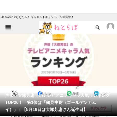
🎁 Switch 2もあたる！ プレゼントキャンペーン実施中！
ねとらぼメニュー
TOP
ニュース
エンタメ
クイズ
グルメ
地域
住まい
教育・育児
動物
リサーチ
アニメ
2022/05/19 00:01（公開）
X
Share
LINE
hatena
会員記事
声優「大塚芳忠」のテレビアニメキャラ人気ランキング
TOP26！ 第1位は「鶴見中尉（ゴールデンカム
メディア
目次を表示
イ）」！【5月19日は大塚芳忠さん誕生日】
注目記事を集めた総合ページ