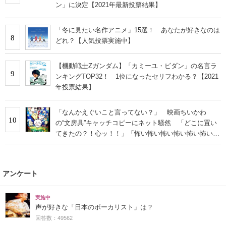
ン」に決定【2021年最新投票結果】
「冬に見たい名作アニメ」15選！ あなたが好きなのは
8
どれ？【人気投票実施中】
【機動戦士Zガンダム】「カミーユ・ビダン」の名言ラ
9
ンキングTOP32！ 1位になったセリフわかる？【2021
年投票結果】
「なんかえぐいこと言ってない？」 映画ちいかわ
10
の“文房具”キャッチコピーにネット騒然 「どこに置い
てきたの？！心ッ！！」「怖い怖い怖い怖い怖い怖い怖
い」
アンケート
実施中
声が好きな「日本のボーカリスト」は？
回答数：49562