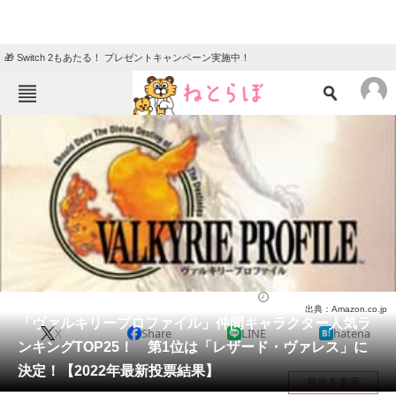
🎁 Switch 2もあたる！ プレゼントキャンペーン実施中！
ねとらぼメニュー
TOP
ニュース
エンタメ
クイズ
グルメ
地域
住まい
教育・育児
動物
リサーチ
ゲーム
2022/05/30 21:20（公開）
出典：Amazon.co.jp
会員記事
「ヴァルキリープロファイル」仲間キャラクター人気ラ
X
Share
LINE
hatena
ンキングTOP25！ 第1位は「レザード・ヴァレス」に
メディア
決定！【2022年最新投票結果】
目次を表示
注目記事を集めた総合ページ