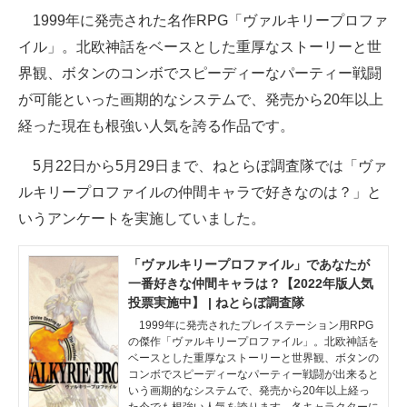
1999年に発売された名作RPG「ヴァルキリープロファ
ITの今と未来を見通す
イル」。北欧神話をベースとした重厚なストーリーと世
界観、ボタンのコンボでスピーディーなパーティー戦闘
スマホと通信の最新トレンド
が可能といった画期的なシステムで、発売から20年以上
進化するPCとデバイスの未来
経った現在も根強い人気を誇る作品です。
好きが集まる 比べて選べる
5月22日から5月29日まで、ねとらぼ調査隊では「ヴァ
ルキリープロファイルの仲間キャラで好きなのは？」と
ビジネスと働き方のヒント
いうアンケートを実施していました。
AI活用のいまが分かる
「ヴァルキリープロファイル」であなたが
企業ITのトレンドを詳説
一番好きな仲間キャラは？【2022年版人気
投票実施中】 | ねとらぼ調査隊
経営リーダーのコミュニティ
1999年に発売されたプレイステーション用RPG
の傑作「ヴァルキリープロファイル」。北欧神話を
マーケ×ITの今がよく分かる
ベースとした重厚なストーリーと世界観、ボタンの
コンボでスピーディーなパーティー戦闘が出来ると
ITエンジニア向け専門サイト
いう画期的なシステムで、発売から20年以上経っ