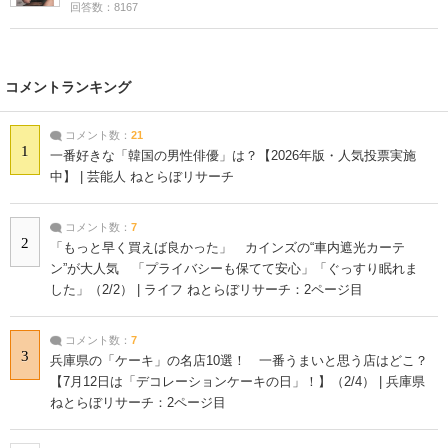
回答数：8167
コメントランキング
コメント数：
21
1
一番好きな「韓国の男性俳優」は？【2026年版・人気投票実施
中】 | 芸能人 ねとらぼリサーチ
コメント数：
7
2
「もっと早く買えば良かった」 カインズの“車内遮光カーテ
ン”が大人気 「プライバシーも保てて安心」「ぐっすり眠れま
した」（2/2） | ライフ ねとらぼリサーチ：2ページ目
コメント数：
7
3
兵庫県の「ケーキ」の名店10選！ 一番うまいと思う店はどこ？
【7月12日は「デコレーションケーキの日」！】（2/4） | 兵庫県
ねとらぼリサーチ：2ページ目