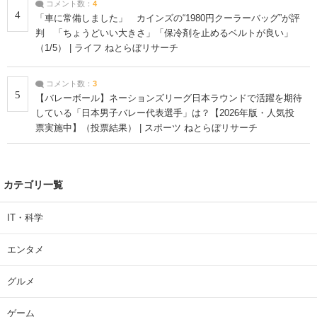
コメント数：
4
4
「車に常備しました」 カインズの“1980円クーラーバッグ”が評
判 「ちょうどいい大きさ」「保冷剤を止めるベルトが良い」
（1/5） | ライフ ねとらぼリサーチ
コメント数：
3
5
【バレーボール】ネーションズリーグ日本ラウンドで活躍を期待
している「日本男子バレー代表選手」は？【2026年版・人気投
票実施中】（投票結果） | スポーツ ねとらぼリサーチ
カテゴリ一覧
IT・科学
エンタメ
グルメ
ゲーム