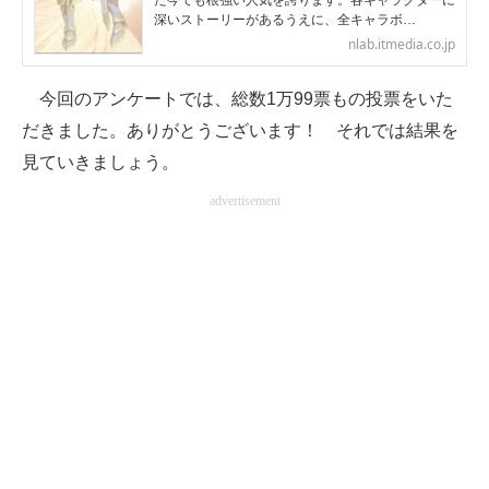
た今でも根強い人気を誇ります。各キャラクターに
深いストーリーがあるうえに、全キャラボ…
企業向けIT製品の総合サイト
nlab.itmedia.co.jp
IT製品の技術・比較・事例
今回のアンケートでは、総数1万99票もの投票をいた
製造業のIT導入・活用を支援
だきました。ありがとうございます！ それでは結果を
見ていきましょう。
モノづくり技術者専門サイト
advertisement
エレクトロニクス専門サイト
電子設計の基本と応用
エネルギーの専門メディア
建設×テクノロジーの最前線
ちょっと気になるネットの話題