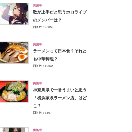
実施中
歌が上手だと思うホロライブ
のメンバーは？
回答数：23853
実施中
ラーメンって日本食？それと
も中華料理？
回答数：19645
実施中
神奈川県で一番うまいと思う
「横浜家系ラーメン店」はど
こ？
回答数：8507
実施中