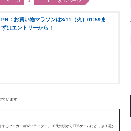
4
5
6
7
8
次のページ
PR：お買い物マラソンは8/11（火）01:59ま
まずはエントリーから！
得ています
ら運営するブロガー兼Webライター。10代の頃からFPSゲームにどっぷり浸か