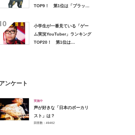
TOP9！ 第1位は「ブラッキ
ー」に決定！【2021年最新投
10
票結果】
小学生が一番見ている「ゲー
ム実況YouTuber」ランキング
TOP20！ 第1位は
「HikakinGames」【2024年
最新調査結果】
アンケート
実施中
声が好きな「日本のボーカリ
スト」は？
回答数：49462