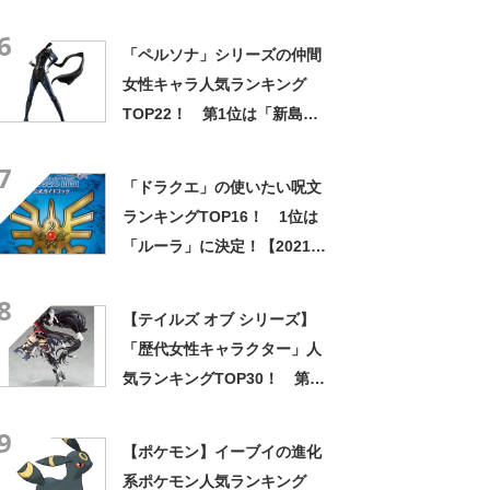
6
「ペルソナ」シリーズの仲間
女性キャラ人気ランキング
TOP22！ 第1位は「新島
真」！【2022年最新投票結
7
果】
「ドラクエ」の使いたい呪文
ランキングTOP16！ 1位は
「ルーラ」に決定！【2021年
最新調査結果】
8
【テイルズ オブ シリーズ】
「歴代女性キャラクター」人
気ランキングTOP30！ 第1
位は「ベルベット・クラウ」
9
に決定！【2022年最新投票結
【ポケモン】イーブイの進化
果】
系ポケモン人気ランキング