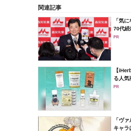
関連記事
「気に
70代続
PR
【iH
る人気
PR
「ヴァ
キャラは