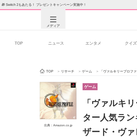
🎁 Switch 2もあたる！ プレゼントキャンペーン実施中！
メディア
TOP
ニュース
エンタメ
クイズ
注目記事を集めた総合ページ
ITの今
TOP
>
リサーチ
>
ゲーム
>
「ヴァルキリープロファイル」仲間
ビジネスと働き方のヒント
AI活用
ゲーム
「ヴァルキリ
ITエンジニア向け専門サイト
企業向けI
ター人気ラン
出典：Amazon.co.jp
ザード・ヴァ