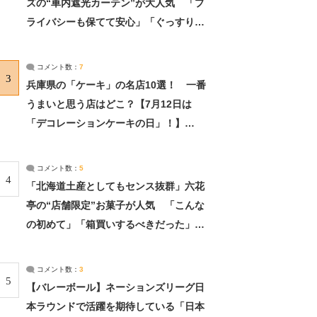
ズの“車内遮光カーテン”が大人気 「プ
ライバシーも保てて安心」「ぐっすり眠
れました」（2/2） | ライフ ねとらぼリ
サーチ：2ページ目
コメント数：
7
3
兵庫県の「ケーキ」の名店10選！ 一番
うまいと思う店はどこ？【7月12日は
「デコレーションケーキの日」！】
（2/4） | 兵庫県 ねとらぼリサーチ：2ペ
ージ目
コメント数：
5
4
「北海道土産としてもセンス抜群」六花
亭の“店舗限定”お菓子が人気 「こんな
の初めて」「箱買いするべきだった」
（1/2） | 北海道 ねとらぼリサーチ
コメント数：
3
5
【バレーボール】ネーションズリーグ日
本ラウンドで活躍を期待している「日本