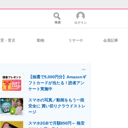
検索
ログイン
教育・育児
動物
リサーチ
会員記事
バイスの未来
好きが集まる 比べて選べる
- PR -
【抽選で5,000円分】Amazonギ
コミュニティ
マーケ×ITの今がよく分かる
フトカードが当たる！読者アン
ケート実施中
スマホの写真／動画をもう一段
・活用を支援
安全に 買い切りクラウドストレ
ージ
スマホ2GBで月額850円～ 格安