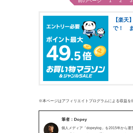
前のページ
1
2
3
【楽天】
で！ 
※本ページはアフィリエイトプログラムによる収益を
筆者：Dopey
個人メディア「dopeylog」を2015年か