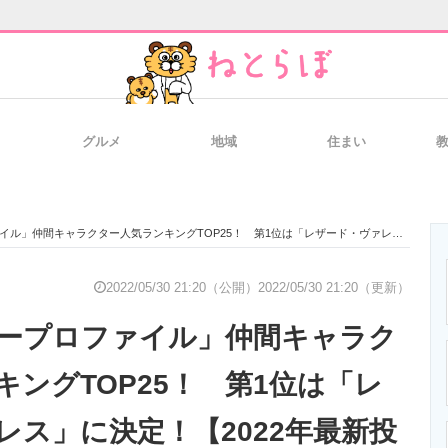
グルメ
地域
住まい
と未来を見通す
スマホと通信の最新トレンド
進化するPCとデ
キャラクター人気ランキングTOP25！ 第1位は「レザード・ヴァレス」に決定！【2022年最新投票結果】
のいまが分かる
企業ITのトレンドを詳説
経営リーダーの
2022/05/30 21:20（公開）
2022/05/30 21:20（更新）
ープロファイル」仲間キャラク
T製品の総合サイト
IT製品の技術・比較・事例
製造業のIT導入
キングTOP25！ 第1位は「レ
レス」に決定！【2022年最新投