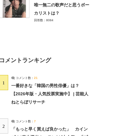
唯一無二の歌声だと思うボー
カリストは？
回答数：8084
コメントランキング
コメント数：
21
1
一番好きな「韓国の男性俳優」は？
【2026年版・人気投票実施中】 | 芸能人
ねとらぼリサーチ
コメント数：
7
2
「もっと早く買えば良かった」 カイン