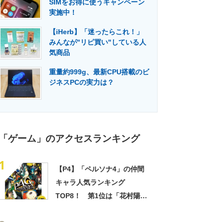
SIMをお得に使うキャンペーン
門メディア
建設×テクノロジーの最前線
実施中！
【iHerb】「迷ったらこれ！」
みんなが"リピ買い"している人
気商品
重量約999g、最新CPU搭載のビ
ジネスPCの実力は？
「ゲーム」のアクセスランキング
1
【P4】「ペルソナ4」の仲間
キャラ人気ランキング
TOP8！ 第1位は「花村陽
介」！【2022年最新投票結