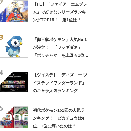
2
果】
【FE】「ファイアーエムブレ
ム」で好きなシリーズランキ
ングTOP15！ 第1位は「風
花雪月」【2023年最新投票結
3
果】
「御三家ポケモン」人気No.1
が決定！ 「フシギダネ」
「ポッチャマ」を上回る1位
は？【2021年最新】
4
【ツイステ】「ディズニー ツ
イステッドワンダーランド」
のキャラ人気ランキング
TOP33！ 第1位は「アズー
5
ル・アーシェングロット」
初代ポケモン151匹の人気ラ
【2024年最新投票結果】
ンキング！ ピカチュウは4
位、1位に輝いたのは？