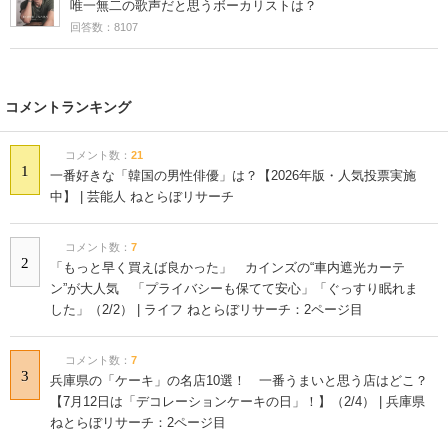
唯一無二の歌声だと思うボーカリストは？
回答数：8107
コメントランキング
コメント数：
21
1
一番好きな「韓国の男性俳優」は？【2026年版・人気投票実施
中】 | 芸能人 ねとらぼリサーチ
コメント数：
7
2
「もっと早く買えば良かった」 カインズの“車内遮光カーテ
ン”が大人気 「プライバシーも保てて安心」「ぐっすり眠れま
した」（2/2） | ライフ ねとらぼリサーチ：2ページ目
コメント数：
7
3
兵庫県の「ケーキ」の名店10選！ 一番うまいと思う店はどこ？
【7月12日は「デコレーションケーキの日」！】（2/4） | 兵庫県
ねとらぼリサーチ：2ページ目