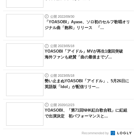
公開 2022/09/30
「YOASOBI」Ayase、ソロ初のセルフ歌唱オリ
ジナル曲「飽和」リリース 「...
公開 2023/05/18
YOASOBI「アイドル」MVが再生1億回突破
海外ファンも絶賛「曲の最後までゾ...
公開 2023/05/18
勢い止まぬYOASOBI「アイドル」、5月26日に
英語版「Idol」が配信リリー...
公開 2020/12/23
YOASOBI、「第71回NHK紅白歌合戦」に紅組
で出演決定 初パフォーマンスと...
Recommended by