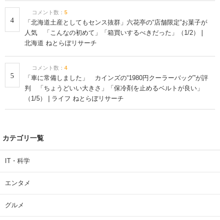
コメント数：
5
4
「北海道土産としてもセンス抜群」六花亭の“店舗限定”お菓子が
人気 「こんなの初めて」「箱買いするべきだった」（1/2） |
北海道 ねとらぼリサーチ
コメント数：
4
5
「車に常備しました」 カインズの“1980円クーラーバッグ”が評
判 「ちょうどいい大きさ」「保冷剤を止めるベルトが良い」
（1/5） | ライフ ねとらぼリサーチ
カテゴリ一覧
IT・科学
エンタメ
グルメ