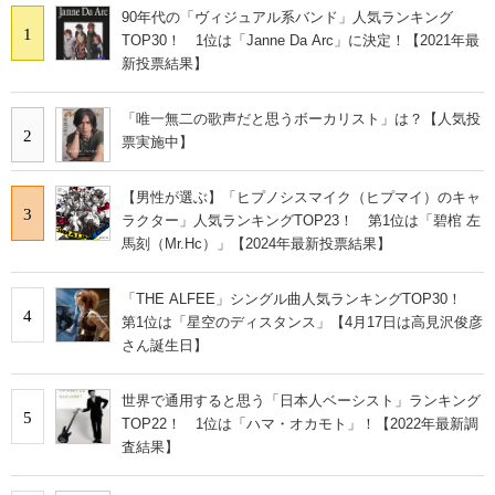
90年代の「ヴィジュアル系バンド」人気ランキング
1
TOP30！ 1位は「Janne Da Arc」に決定！【2021年最
新投票結果】
「唯一無二の歌声だと思うボーカリスト」は？【人気投
2
票実施中】
【男性が選ぶ】「ヒプノシスマイク（ヒプマイ）のキャ
3
ラクター」人気ランキングTOP23！ 第1位は「碧棺 左
馬刻（Mr.Hc）」【2024年最新投票結果】
「THE ALFEE」シングル曲人気ランキングTOP30！
4
第1位は「星空のディスタンス」【4月17日は高見沢俊彦
さん誕生日】
世界で通用すると思う「日本人ベーシスト」ランキング
5
TOP22！ 1位は「ハマ・オカモト」！【2022年最新調
査結果】