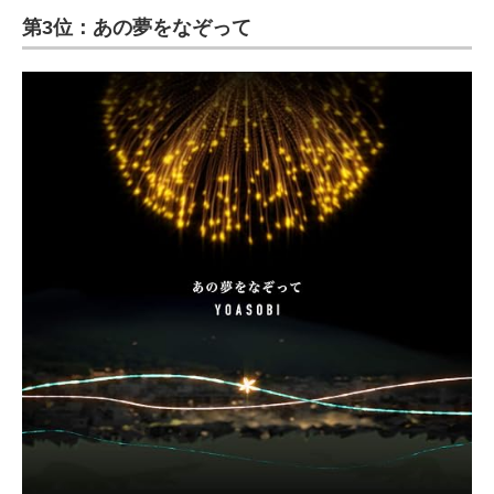
第3位：あの夢をなぞって
ITの今と未来を見通す
スマホと通信の最新トレンド
進化するPCとデバイスの未来
好きが集まる 比べて選べる
ビジネスと働き方のヒント
AI活用のいまが分かる
企業ITのトレンドを詳説
経営リーダーのコミュニティ
マーケ×ITの今がよく分かる
ITエンジニア向け専門サイト