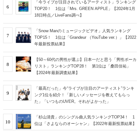
「今ライブが注目されているアーティスト」ランキング
6
TOP20！ 1位は「Mrs. GREEN APPLE」【2024年1月
18日時点／LiveFans調べ】
「Snow Manのミュージックビデオ」人気ランキング
7
TOP15！ 1位は「Grandeur （YouTube ver.）」【2022
年最新投票結果】
【50～60代の男性が選ぶ】日本一だと思う「男性ボーカ
8
リスト」ランキングTOP28！ 第1位は「桑田佳祐」
【2024年最新調査結果】
「最高だった」今“ライブが注目のアーティスト”ランキ
9
ング1位を紹介！「新しいメッセージを教えてもらっ
た」「いつものUVER。それがよかった」
「杉山清貴」のシングル曲人気ランキングTOP34！ 1
10
位は「さよならのオーシャン」【2022年最新投票結果】