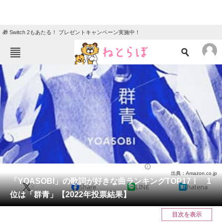
🎁 Switch 2もあたる！ プレゼントキャンペーン実施中！
ねとらぼメニュー
TOP
ニュース
エンタメ
クイズ
グルメ
地域
住まい
教育・育児
動物
リサーチ
音楽
2022/08/24 22:20（公開）
出典：Amazon.co.jp
会員記事
「YOASOBI」の歌詞が好きな曲ランキングTOP17！ 1
X
Share
LINE
hatena
位は「群青」【2022年投票結果】
メディア
目次を表示
注目記事を集めた総合ページ