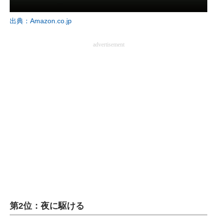
企業向けIT製品の総合サイト
出典：Amazon.co.jp
IT製品の技術・比較・事例
advertisement
製造業のIT導入・活用を支援
モノづくり技術者専門サイト
エレクトロニクス専門サイト
電子設計の基本と応用
エネルギーの専門メディア
建設×テクノロジーの最前線
ちょっと気になるネットの話題
第2位：夜に駆ける