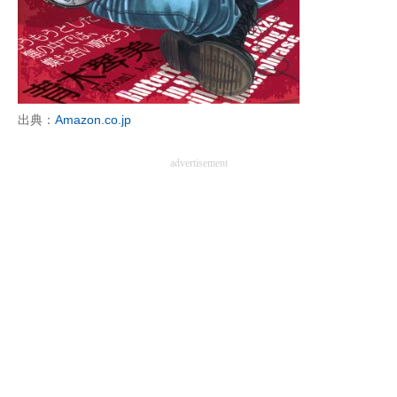
企業向けIT製品の総合サイト
IT製品の技術・比較・事例
製造業のIT導入・活用を支援
出典：
Amazon.co.jp
モノづくり技術者専門サイト
advertisement
エレクトロニクス専門サイト
電子設計の基本と応用
エネルギーの専門メディア
建設×テクノロジーの最前線
ちょっと気になるネットの話題