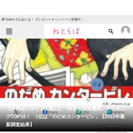
🎁 Switch 2もあたる！ プレゼントキャンペーン実施中！
ねとらぼメニュー
TOP
ニュース
エンタメ
クイズ
グルメ
地域
住まい
教育・育児
動物
リサーチ
漫画
2022/10/22 19:40（公開）
出典：Amazon.co.jp
会員記事
【楽器店スタッフが選ぶ】「好きな音楽漫画」ランキン
X
Share
LINE
hatena
グTOP10！ 1位は「のだめカンタービレ」【2022年最
メディア
新調査結果】
目次を表示
注目記事を集めた総合ページ