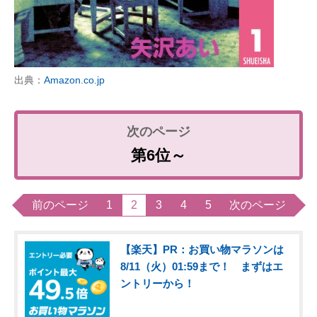
出典：
Amazon.co.jp
第6位～
前のページ
1
2
3
4
5
次のページ
【楽天】PR：お買い物マラソンは
8/11（火）01:59まで！ まずはエ
ントリーから！