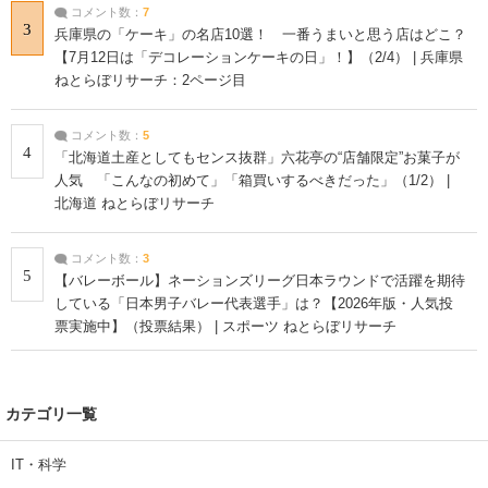
コメント数：
7
3
兵庫県の「ケーキ」の名店10選！ 一番うまいと思う店はどこ？
【7月12日は「デコレーションケーキの日」！】（2/4） | 兵庫県
ねとらぼリサーチ：2ページ目
コメント数：
5
4
「北海道土産としてもセンス抜群」六花亭の“店舗限定”お菓子が
人気 「こんなの初めて」「箱買いするべきだった」（1/2） |
北海道 ねとらぼリサーチ
コメント数：
3
5
【バレーボール】ネーションズリーグ日本ラウンドで活躍を期待
している「日本男子バレー代表選手」は？【2026年版・人気投
票実施中】（投票結果） | スポーツ ねとらぼリサーチ
カテゴリ一覧
IT・科学