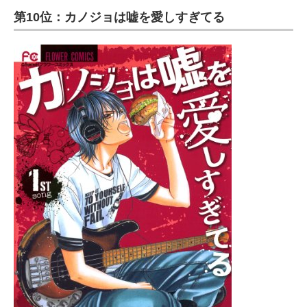
第10位：カノジョは嘘を愛しすぎてる
ITの今と未来を見通す
スマホと通信の最新トレンド
進化するPCとデバイスの未来
好きが集まる 比べて選べる
ビジネスと働き方のヒント
AI活用のいまが分かる
企業ITのトレンドを詳説
経営リーダーのコミュニティ
マーケ×ITの今がよく分かる
ITエンジニア向け専門サイト