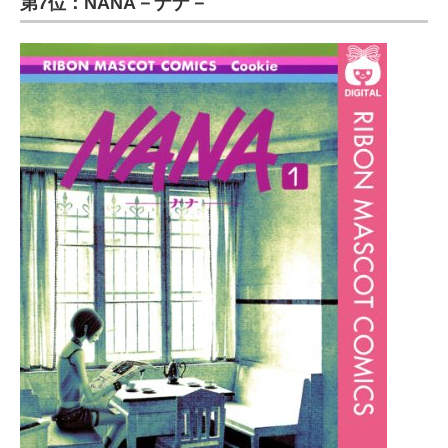
第7位：NANA－ナナ－