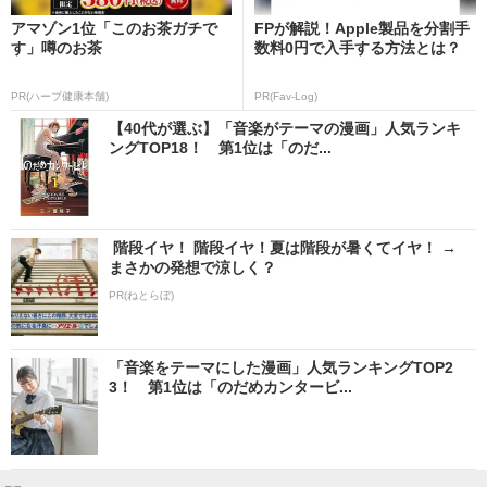
アマゾン1位「このお茶ガチで
FPが解説！Apple製品を分割手
す」噂のお茶
数料0円で入手する方法とは？
PR(ハーブ健康本舗)
PR(Fav-Log)
【40代が選ぶ】「音楽がテーマの漫画」人気ランキ
ングTOP18！ 第1位は「のだ...
階段イヤ！ 階段イヤ！夏は階段が暑くてイヤ！ →
まさかの発想で涼しく？
PR(ねとらぼ)
「音楽をテーマにした漫画」人気ランキングTOP2
3！ 第1位は「のだめカンタービ...