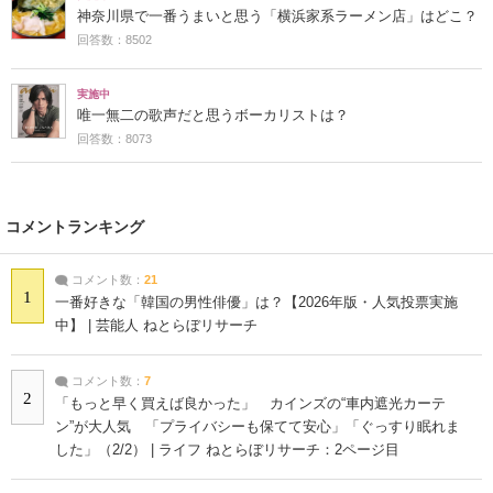
神奈川県で一番うまいと思う「横浜家系ラーメン店」はどこ？
回答数：8502
実施中
唯一無二の歌声だと思うボーカリストは？
回答数：8073
コメントランキング
コメント数：
21
1
一番好きな「韓国の男性俳優」は？【2026年版・人気投票実施
中】 | 芸能人 ねとらぼリサーチ
コメント数：
7
2
「もっと早く買えば良かった」 カインズの“車内遮光カーテ
ン”が大人気 「プライバシーも保てて安心」「ぐっすり眠れま
した」（2/2） | ライフ ねとらぼリサーチ：2ページ目