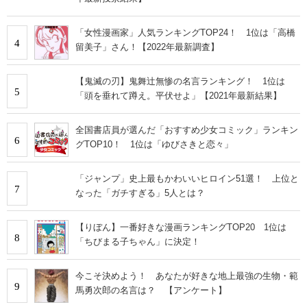
「女性漫画家」人気ランキングTOP24！ 1位は「高橋
4
留美子」さん！【2022年最新調査】
【鬼滅の刃】鬼舞辻無惨の名言ランキング！ 1位は
5
「頭を垂れて蹲え。平伏せよ」【2021年最新結果】
全国書店員が選んだ「おすすめ少女コミック」ランキン
6
グTOP10！ 1位は「ゆびさきと恋々」
「ジャンプ」史上最もかわいいヒロイン51選！ 上位と
7
なった「ガチすぎる」5人とは？
【りぼん】一番好きな漫画ランキングTOP20 1位は
8
「ちびまる子ちゃん」に決定！
今こそ決めよう！ あなたが好きな地上最強の生物・範
9
馬勇次郎の名言は？ 【アンケート】