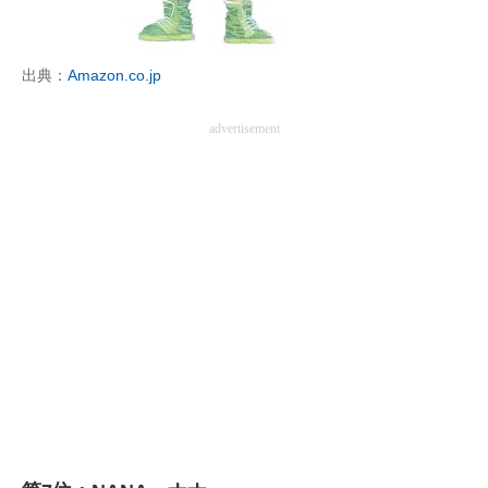
出典：
Amazon.co.jp
advertisement