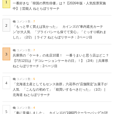
1
一番好きな「韓国の男性俳優」は？【2026年版・人気投票実施
中】 | 芸能人 ねとらぼリサーチ
コメント数：
7
2
「もっと早く買えば良かった」 カインズの“車内遮光カーテ
ン”が大人気 「プライバシーも保てて安心」「ぐっすり眠れま
した」（2/2） | ライフ ねとらぼリサーチ：2ページ目
コメント数：
7
3
兵庫県の「ケーキ」の名店10選！ 一番うまいと思う店はどこ？
【7月12日は「デコレーションケーキの日」！】（2/4） | 兵庫県
ねとらぼリサーチ：2ページ目
コメント数：
5
4
「北海道土産としてもセンス抜群」六花亭の“店舗限定”お菓子が
人気 「こんなの初めて」「箱買いするべきだった」（1/2） |
北海道 ねとらぼリサーチ
コメント数：
4
5
「車に常備しました」 カインズの“1980円クーラーバッグ”が評