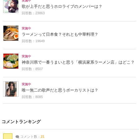
実施中
歌が上手だと思うホロライブのメンバーは？
回答数：23863
実施中
ラーメンって日本食？それとも中華料理？
回答数：19649
実施中
神奈川県で一番うまいと思う「横浜家系ラーメン店」はどこ？
回答数：8507
実施中
唯一無二の歌声だと思うボーカリストは？
回答数：8085
コメントランキング
コメント数：
21