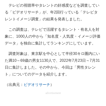
テレビの視聴率やタレントの好感度などを調査してい
ITの今と未来を見通す
る「ビデオリサーチ」が、年2回行っている「テレビタ
レントイメージ調査」の結果を発表しました。
スマホと通信の最新トレンド
この調査は、テレビで活躍するタレント・有名人を対
進化するPCとデバイスの未来
象に、1000人の中から「知名度・人気度・イメージ評価
好きが集まる 比べて選べる
データ」を独自に集計してランキングにしています。
ビジネスと働き方のヒント
調査対象は、東京駅を中心として半径30キロ圏内にい
た満10～69歳の男女1130人で、2022年7月23日～7月31
AI活用のいまが分かる
日に集計しました。その中から、今回は「男性タレン
企業ITのトレンドを詳説
ト」についてのデータを紹介します。
経営リーダーのコミュニティ
（出典元：
ビデオリサーチ
）
マーケ×ITの今がよく分かる
advertisement
ITエンジニア向け専門サイト