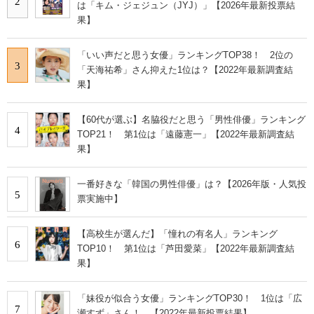
2
は「キム・ジェジュン（JYJ）」【2026年最新投票結
果】
「いい声だと思う女優」ランキングTOP38！ 2位の
3
「天海祐希」さん抑えた1位は？【2022年最新調査結
果】
【60代が選ぶ】名脇役だと思う「男性俳優」ランキング
4
TOP21！ 第1位は「遠藤憲一」【2022年最新調査結
果】
一番好きな「韓国の男性俳優」は？【2026年版・人気投
5
票実施中】
【高校生が選んだ】「憧れの有名人」ランキング
6
TOP10！ 第1位は「芦田愛菜」【2022年最新調査結
果】
「妹役が似合う女優」ランキングTOP30！ 1位は「広
7
瀬すず」さん！ 【2022年最新投票結果】