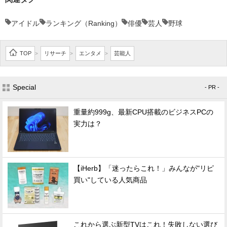
アイドル
ランキング（Ranking）
俳優
芸人
野球
TOP
リサーチ
エンタメ
芸能人
>
>
>
Special
- PR -
重量約999g、最新CPU搭載のビジネスPCの
実力は？
【iHerb】「迷ったらこれ！」みんなが"リピ
買い"している人気商品
これから選ぶ新型TVはこれ！失敗しない選び