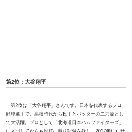
企業向けIT製品の総合サイト
IT製品の技術・比較・事例
製造業のIT導入・活用を支援
モノづくり技術者専門サイト
エレクトロニクス専門サイト
電子設計の基本と応用
第2位：大谷翔平
エネルギーの専門メディア
建設×テクノロジーの最前線
第2位は「大谷翔平」さんです。日本を代表するプロ
ちょっと気になるネットの話題
野球選手で、高校時代から投手とバッターの二刀流とし
て大活躍。プロとして「北海道日本ハムファイターズ」
に入団してからも投打に渡り記録を残し、2017年にロサ