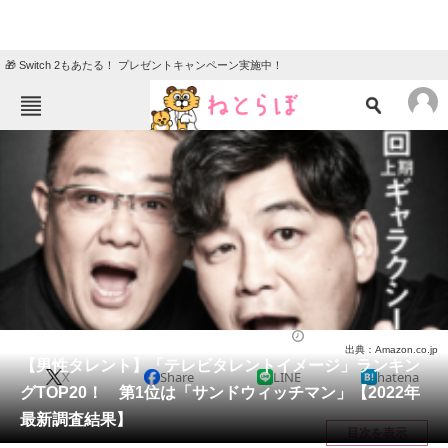
🎁 Switch 2もあたる！ プレゼントキャンペーン実施中！
ねとらぼメニュー
TOP
ニュース
エンタメ
クイズ
グルメ
地域
住まい
教育・育児
動物
リサーチ
芸能人
2022/10/12 17:30（公開）
出典：Amazon.co.jp
会員記事
【男性タレント】「テレビタレントイメージ」ランキン
X
Share
LINE
hatena
グTOP20！ 第1位は「サンドウィッチマン」【2022年
メディア
最新調査結果】
目次を表示
注目記事を集めた総合ページ