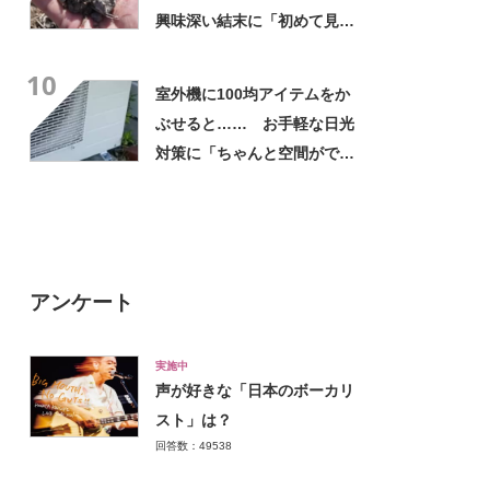
興味深い結末に「初めて見
た」「こんなデカくなん
10
の？」投稿者に話を聞いた
室外機に100均アイテムをか
ぶせると…… お手軽な日光
対策に「ちゃんと空間ができ
てグー」「これで楽します」
アンケート
実施中
声が好きな「日本のボーカリ
スト」は？
回答数：49538