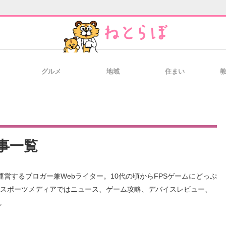
グルメ
地域
住まい
と未来を見通す
スマホと通信の最新トレンド
進化するPCとデ
のいまが分かる
企業ITのトレンドを詳説
経営リーダーの
記事一覧
T製品の総合サイト
IT製品の技術・比較・事例
製造業のIT導入
eスポーツメディアではニュース、ゲーム攻略、デバイスレビュー、
。 