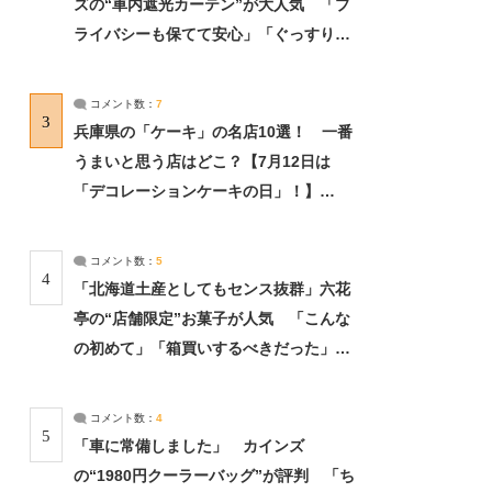
ズの“車内遮光カーテン”が大人気 「プ
ライバシーも保てて安心」「ぐっすり眠
れました」（2/2） | ライフ ねとらぼリ
サーチ：2ページ目
コメント数：
7
3
兵庫県の「ケーキ」の名店10選！ 一番
うまいと思う店はどこ？【7月12日は
「デコレーションケーキの日」！】
（2/4） | 兵庫県 ねとらぼリサーチ：2ペ
ージ目
コメント数：
5
4
「北海道土産としてもセンス抜群」六花
亭の“店舗限定”お菓子が人気 「こんな
の初めて」「箱買いするべきだった」
（1/2） | 北海道 ねとらぼリサーチ
コメント数：
4
5
「車に常備しました」 カインズ
の“1980円クーラーバッグ”が評判 「ち