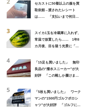
2
自画自賛
セカストに50着以上の服を買
取依頼→渡されたレシート
は…… 「支払いまで何日か
待たされた」衝撃的な光景に
3
「この値段はヤバすぎ」
スイカ1玉を冷蔵庫に入れず、
常温で放置したら…… 1年8
カ月後、目を疑う光景に「ヤ
バいヤバいヤバい」「えっ、
4
こんな姿に……!?」
「15足も買いました」 無印
良品の“撥水スニーカー”が大
好評 「この靴しか履けませ
ん」「本当に疲れにくい」
5
「一生買い続けます」
「5枚も買いました」 ワーク
マンの“1500円ゴルフポロシ
ャツ”が大好評 「ゴルフにも