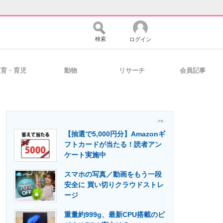
検索
ログイン
教育・育児
動物
リサーチ
会員記事
バイスの未来
好きが集まる 比べて選べる
- PR -
【抽選で5,000円分】Amazonギ
コミュニティ
マーケ×ITの今がよく分かる
フトカードが当たる！読者アン
ケート実施中
スマホの写真／動画をもう一段
・活用を支援
安全に 買い切りクラウドストレ
ージ
重量約999g、最新CPU搭載のビ