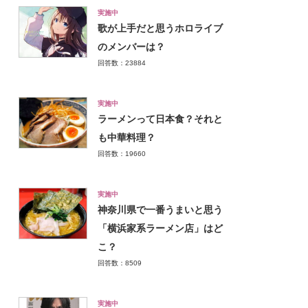
実施中
歌が上手だと思うホロライブ
のメンバーは？
回答数：23884
実施中
ラーメンって日本食？それと
も中華料理？
回答数：19660
実施中
神奈川県で一番うまいと思う
「横浜家系ラーメン店」はど
こ？
回答数：8509
実施中