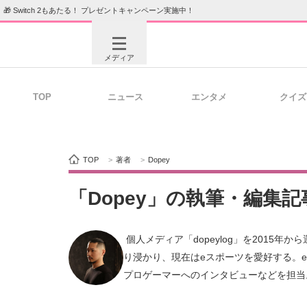
🎁 Switch 2もあたる！ プレゼントキャンペーン実施中！
メディア
TOP
ニュース
エンタメ
クイズ
注目記事を集めた総合ページ
ITの今
TOP
>
著者
>
Dopey
ビジネスと働き方のヒント
AI活用
「Dopey」の執筆・編集
 個人メディア「dopeylog」を2015年から運営するブロガー兼Webライター。10代の頃からFPSゲームにどっぷ
ITエンジニア向け専門サイト
企業向けI
り浸かり、現在はeスポーツを愛好する。
プロゲーマーへのインタビューなどを担当