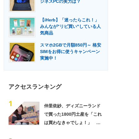
ジネスPCの実力は？
門メディア
建設×テクノロジーの最前線
【iHerb】「迷ったらこれ！」
みんなが"リピ買い"している人
気商品
スマホ2GBで月額850円～ 格安
SIMをお得に使うキャンペーン
実施中！
アクセスランキング
1
仲里依紗、ディズニーランド
で買った1800円土産を「これ
は買わなきゃでしょ！」
「すっごい上手お買い物」と