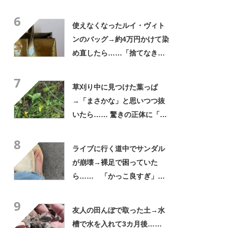
普段使いにも最適」「汗をか
6
いてもすぐ乾く」「全てに大
使えなくなったルイ・ヴィト
満足しています」
ンのバッグ→約4万円かけて染
め直したら……「捨てなきゃ
よかった」「そういう使い道
7
もあったのか」
草刈り中に見つけた葉っぱ
→「まさかな」と思いつつ抜
いたら…… 驚きの正体に「お
宝やね」「生命力すごい」
8
ライブに行く道中でサンダル
が崩壊→裸足で困っていた
ら…… 「かっこ良すぎ」ま
さかの展開に感動「こういう
9
人に私もなりたい」
友人の田んぼで取った土→水
槽で水を入れて3カ月後……