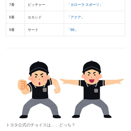
7番
ピッチャー
「カローラ スポーツ」
8番
セカンド
「アクア」
9番
サード
「86」
トヨタ公式のチョイスは……どっち？