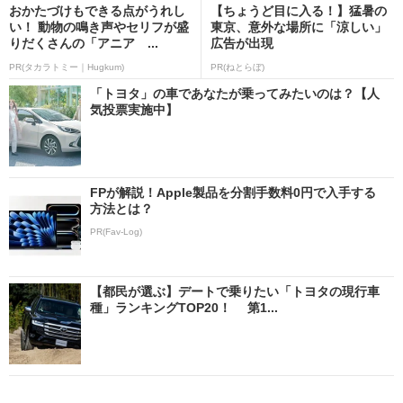
おかたづけもできる点がうれし
【ちょうど目に入る！】猛暑の
い！ 動物の鳴き声やセリフが盛
東京、意外な場所に「涼しい」
りだくさんの「アニア ...
広告が出現
PR(タカラトミー｜Hugkum)
PR(ねとらぼ)
「トヨタ」の車であなたが乗ってみたいのは？【人
気投票実施中】
FPが解説！Apple製品を分割手数料0円で入手する
方法とは？
PR(Fav-Log)
【都民が選ぶ】デートで乗りたい「トヨタの現行車
種」ランキングTOP20！ 第1...