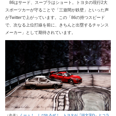
86はサード、スープラはショート。トヨタの現行2大
スポーツカーが守ることで「三遊間が鉄壁」といった声
がTwitterで上がっています。この「86の持つスピード
で、次なる上位打線を前に、きちんと出塁するチャンス
メーカー」として期待されています。
（参考）
くーぅ！ しびれるぜ！ トヨタが『頭文字D』とコラ