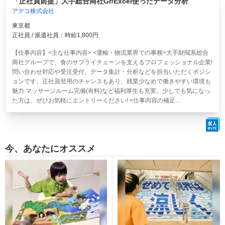
「正社員前提」大手総合商社Gr/Excel使ったデータ分析
アデコ株式会社
東京都
正社員 / 派遣社員：時給1,800円
【仕事内容】<主な仕事内容> <運輸・物流業界での事務>大手財閥系総合
商社グループで、食のサプライチェーンを支えるプロフェッショナル企業!
問い合わせ対応や受注受付、データ集計・分析などを担当いただくポジシ
ョンです。正社員登用のチャンスもあり、残業少なめで働きやすい環境も
魅力 マッサージルーム完備(有料)など福利厚生も充実。少しでも気になっ
た方は、ぜひお気軽にエントリーください! <仕事内容の補足...
今、あなたにオススメ