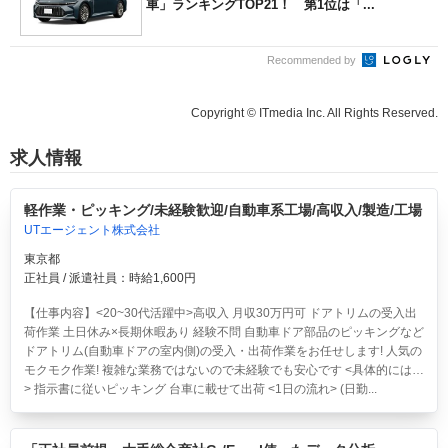
車」ランキングTOP21！ 第1位は「...
Recommended by
Copyright © ITmedia Inc. All Rights Reserved.
求人情報
軽作業・ピッキング/未経験歓迎/自動車系工場/高収入/製造/工場
UTエージェント株式会社
東京都
正社員 / 派遣社員：時給1,600円
【仕事内容】<20~30代活躍中>高収入 月収30万円可 ドアトリムの受入出
荷作業 土日休み×長期休暇あり 経験不問
自動車ドア部品のピッキングなど
ドアトリム(自動車ドアの室内側)の受入・出荷作業をお任せします! 人気の
モクモク作業! 複雑な業務ではないので未経験でも安心です <具体的には…
> 指示書に従いピッキング 台車に載せて出荷 <1日の流れ> (日勤...