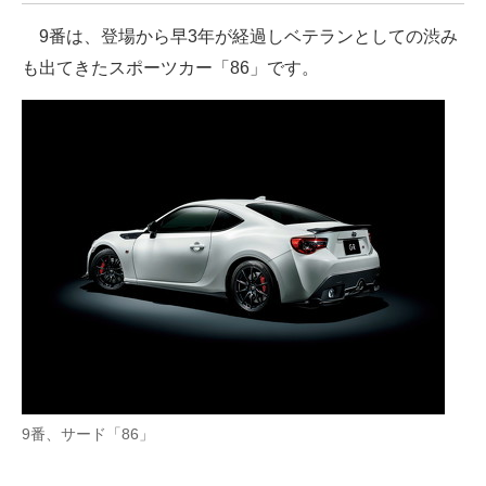
9番は、登場から早3年が経過しベテランとしての渋み
も出てきたスポーツカー「86」です。
9番、サード「86」