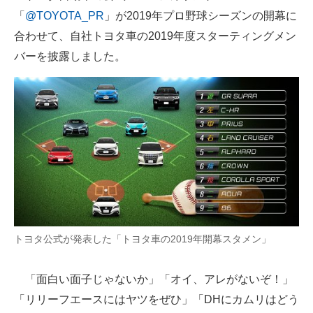
「
@TOYOTA_PR
」が2019年プロ野球シーズンの開幕に
ITの今と未来を見通す
合わせて、自社トヨタ車の2019年度スターティングメン
バーを披露しました。
スマホと通信の最新トレンド
進化するPCとデバイスの未来
好きが集まる 比べて選べる
ビジネスと働き方のヒント
AI活用のいまが分かる
企業ITのトレンドを詳説
トヨタ公式が発表した「トヨタ車の2019年開幕スタメン」
経営リーダーのコミュニティ
マーケ×ITの今がよく分かる
「面白い面子じゃないか」「オイ、アレがないぞ！」
「リリーフエースにはヤツをぜひ」「DHにカムリはどう
ITエンジニア向け専門サイト