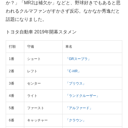
か？」「MR2は補欠か」などと、野球好きでもあると思
企業向けIT製品の総合サイト
われるクルマファンがすかさず反応。なかなか秀逸だと
話題になりました。
IT製品の技術・比較・事例
製造業のIT導入・活用を支援
トヨタ自動車 2019年開幕スタメン
モノづくり技術者専門サイト
打順
守備
車名
エレクトロニクス専門サイト
1番
ショート
「GRスープラ」
電子設計の基本と応用
2番
レフト
「C-HR」
エネルギーの専門メディア
3番
センター
「プリウス」
建設×テクノロジーの最前線
4番
ライト
「ランドクルーザー」
ちょっと気になるネットの話題
5番
ファースト
「アルファード」
6番
キャッチャー
「クラウン」