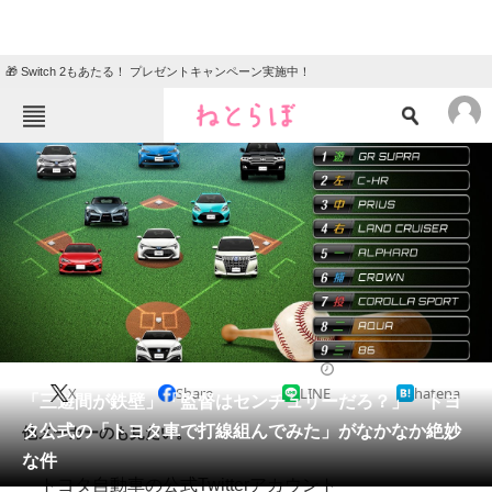
🎁 Switch 2もあたる！ プレゼントキャンペーン実施中！
ねとらぼメニュー
TOP
ニュース
エンタメ
クイズ
グルメ
地域
住まい
教育・育児
動物
リサーチ
2019/04/01 16:00（公開）
X
Share
LINE
hatena
会員記事
「三遊間が鉄壁」「監督はセンチュリーだろ？」 トヨ
タ公式の「トヨタ車で打線組んでみた」がなかなか絶妙
他メーカーのも見たい。
メディア
な件
トヨタ自動車の公式Twitterアカウント
注目記事を集めた総合ページ