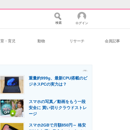
検索
ログイン
教育・育児
動物
リサーチ
会員記事
バイスの未来
好きが集まる 比べて選べる
- PR -
重量約999g、最新CPU搭載のビ
コミュニティ
マーケ×ITの今がよく分かる
ジネスPCの実力は？
スマホの写真／動画をもう一段
・活用を支援
安全に 買い切りクラウドストレ
ージ
スマホ2GBで月額850円～ 格安