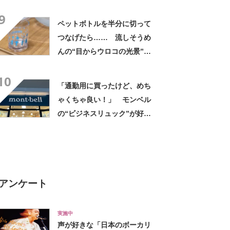
「アイラインまで完璧」里親
9
募集中【海外】
ペットボトルを半分に切って
つなげたら…… 流しそうめ
んの“目からウロコの光景”に
「えっ!? 天才すぎて」「夏
10
休みに絶対やる」
「通勤用に買ったけど、めち
ゃくちゃ良い！」 モンベル
の“ビジネスリュック”が好
評 「615グラムで軽い」
「たくさん入る」「満員電車
に乗りやすくなった」
アンケート
実施中
声が好きな「日本のボーカリ