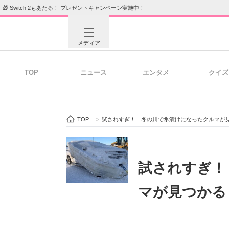
🎁 Switch 2もあたる！ プレゼントキャンペーン実施中！
メディア
TOP
ニュース
エンタメ
クイズ
注目記事を集めた総合ページ
ITの今
TOP
>
試されすぎ！ 冬の川で氷漬けになったクルマが
ビジネスと働き方のヒント
AI活用
試されすぎ！
マが見つかる
ITエンジニア向け専門サイト
企業向けI