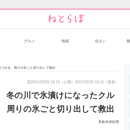
グルメ
地域
住まい
と未来を見通す
スマホと通信の最新トレンド
進化するPCとデ
見つかる 周りの氷ごと切り出して救出
のいまが分かる
企業ITのトレンドを詳説
経営リーダーの
2021/03/29 19:15（公開）
2021/03/29 19:15（更新）
 冬の川で氷漬けになったクル
 周りの氷ごと切り出して救出
T製品の総合サイト
IT製品の技術・比較・事例
製造業のIT導入
鈴木伊玖馬