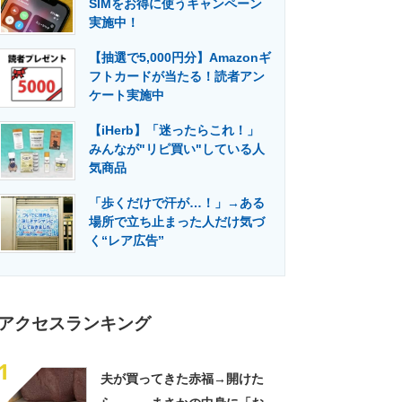
SIMをお得に使うキャンペーン
門メディア
建設×テクノロジーの最前線
実施中！
【抽選で5,000円分】Amazonギ
フトカードが当たる！読者アン
ケート実施中
【iHerb】「迷ったらこれ！」
みんなが"リピ買い"している人
気商品
「歩くだけで汗が…！」→ある
場所で立ち止まった人だけ気づ
く“レア広告”
アクセスランキング
1
夫が買ってきた赤福→開けた