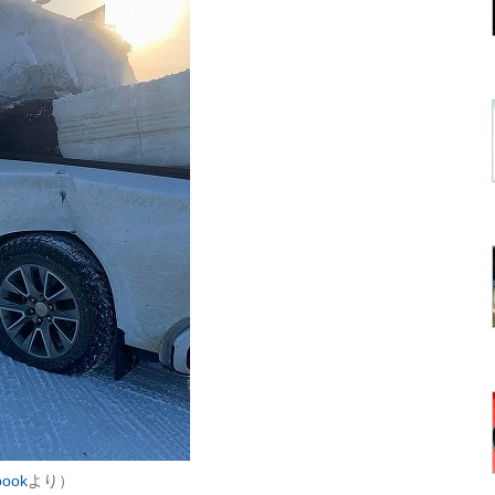
book
より）