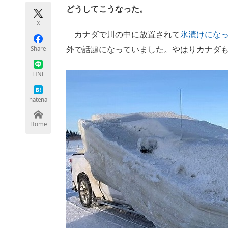
モノづくり技術者専門サイト
エレクトロ
どうしてこうなった。
X
カナダで川の中に放置されて
氷漬けにな
Share
外で話題になっていました。やはりカナダ
ちょっと気になるネットの話題
LINE
hatena
Home