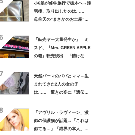
5
小6娘が修学旅行で栃木へ→帰
宅後、取り出したのは……
母仰天の“まさかのお土産”に
「仕掛けが凄すぎる!!」「娘
6
から賄賂がw」
「転売ヤー大量発生か」 ミ
スド、『Mrs. GREEN APPLE
の箱』転売続出 「情けない
と思わないのかな」「呆れる
7
わ」 2500円での出品も
天然パーマのパパとママ→生
まれてきた2人の女の子
は…… 驚きの姿に「遺伝っ
て不思議ですね」
8
「アヴリル・ラヴィーン」激
似の保護猫が話題→「これは
似てる…」「猫界の本人」