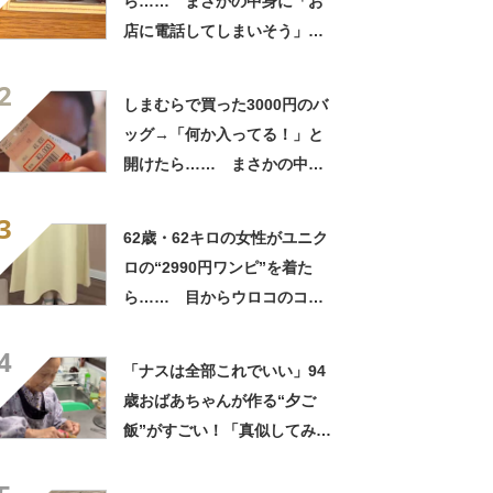
ら…… まさかの中身に「お
店に電話してしまいそう」
「さすがに初めて見ました
2
笑」と107万表示
しまむらで買った3000円のバ
ッグ→「何か入ってる！」と
開けたら…… まさかの中身
に「買いに走った」「コスパ
3
良すぎる」
62歳・62キロの女性がユニク
ロの“2990円ワンピ”を着た
ら…… 目からウロコのコー
デに「全色ほしいくらい」
4
「参考になりました」
「ナスは全部これでいい」94
歳おばあちゃんが作る“夕ご
飯”がすごい！「真似してみま
す」「憧れます」