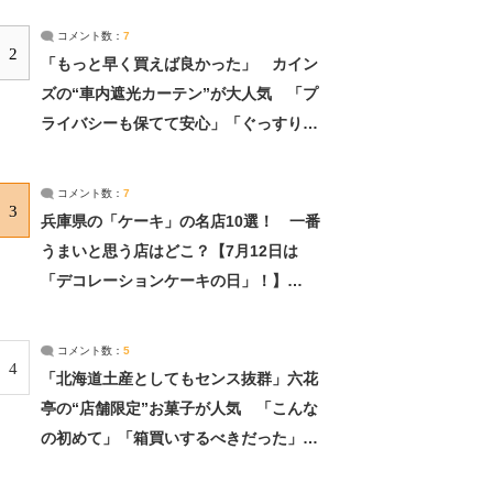
コメント数：
7
2
「もっと早く買えば良かった」 カイン
ズの“車内遮光カーテン”が大人気 「プ
ライバシーも保てて安心」「ぐっすり眠
れました」（2/2） | ライフ ねとらぼリ
サーチ：2ページ目
コメント数：
7
3
兵庫県の「ケーキ」の名店10選！ 一番
うまいと思う店はどこ？【7月12日は
「デコレーションケーキの日」！】
（2/4） | 兵庫県 ねとらぼリサーチ：2ペ
ージ目
コメント数：
5
4
「北海道土産としてもセンス抜群」六花
亭の“店舗限定”お菓子が人気 「こんな
の初めて」「箱買いするべきだった」
（1/2） | 北海道 ねとらぼリサーチ