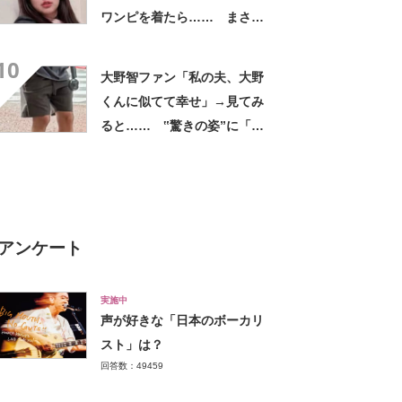
ワンピを着たら…… まさか
の姿に「『マジか！』って叫
10
んだ」「スーパーオシャレ」
大野智ファン「私の夫、大野
くんに似てて幸せ」→見てみ
ると…… ‟驚きの姿”に「最
高すぎません？」「本物かと
思いました！」
アンケート
実施中
声が好きな「日本のボーカリ
スト」は？
回答数：49459