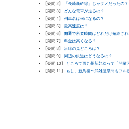
【疑問 2】
「長崎新幹線」じゃダメだったの？
【疑問 3】
どんな電車が走るの？
【疑問 4】
列車名は何になるの？
【疑問 5】
最高速度は？
【疑問 6】
開通で所要時間はどれだけ短縮され
【疑問 7】
料金は高くなる？
【疑問 8】
沿線の見どころは？
【疑問 9】
周辺の鉄道はどうなるの？
【疑問 10】
ところで西九州新幹線って「開業
【疑問 11】
もし、新鳥栖〜武雄温泉間もフル