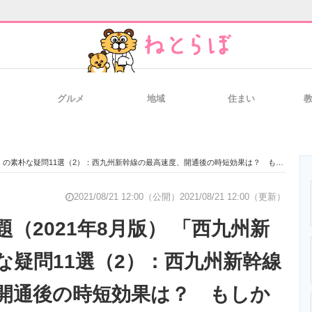
グルメ
地域
住まい
と未来を見通す
スマホと通信の最新トレンド
進化するPCとデ
11選（2）：西九州新幹線の最高速度、開通後の時短効果は？ もしかして料金が高くなってしまうのでは……？
のいまが分かる
企業ITのトレンドを詳説
経営リーダーの
2021/08/21 12:00（公開）
2021/08/21 12:00（更新）
（2021年8月版） 「西九州新
な疑問11選（2）：西九州新幹線
T製品の総合サイト
IT製品の技術・比較・事例
製造業のIT導入
開通後の時短効果は？ もしか