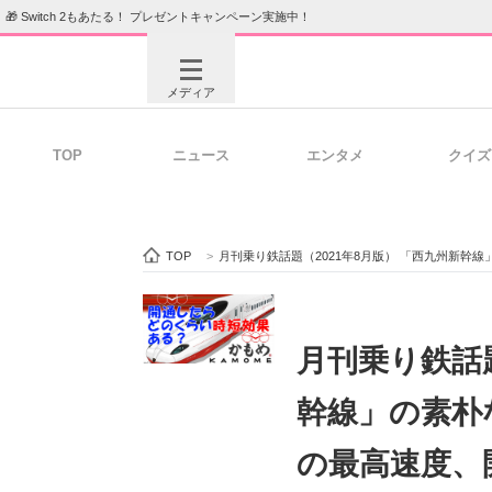
🎁 Switch 2もあたる！ プレゼントキャンペーン実施中！
メディア
TOP
ニュース
エンタメ
クイズ
注目記事を集めた総合ページ
ITの今
TOP
>
月刊乗り鉄話題（2021年8月版） 「西九州新幹線」の素朴な疑問
ビジネスと働き方のヒント
AI活用
月刊乗り鉄話題
幹線」の素朴
ITエンジニア向け専門サイト
企業向けI
の最高速度、