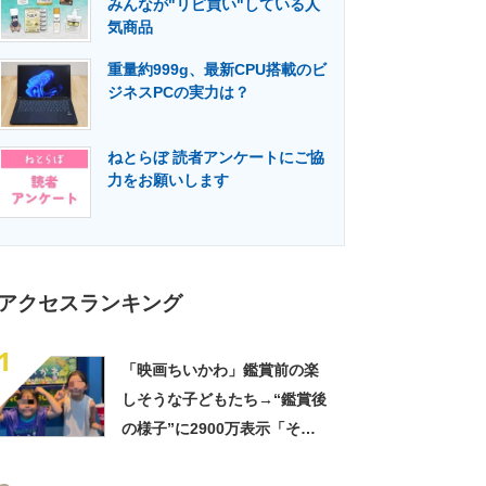
みんなが"リピ買い"している人
門メディア
建設×テクノロジーの最前線
気商品
重量約999g、最新CPU搭載のビ
ジネスPCの実力は？
ねとらぼ 読者アンケートにご協
力をお願いします
アクセスランキング
1
「映画ちいかわ」鑑賞前の楽
しそうな子どもたち→“鑑賞後
の様子”に2900万表示「そう
なるわなw」「分かるよ」