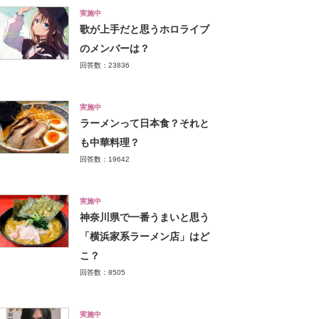
実施中
歌が上手だと思うホロライブ
のメンバーは？
回答数：23836
実施中
ラーメンって日本食？それと
も中華料理？
回答数：19642
実施中
神奈川県で一番うまいと思う
「横浜家系ラーメン店」はど
こ？
回答数：8505
実施中