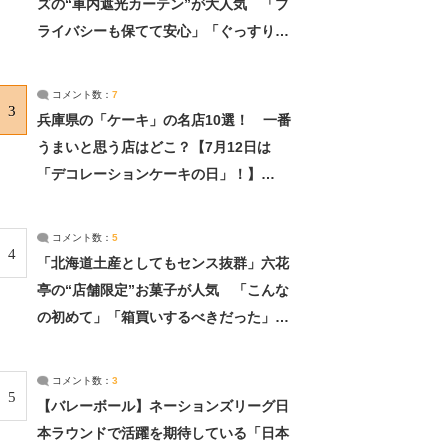
ズの“車内遮光カーテン”が大人気 「プ
ライバシーも保てて安心」「ぐっすり眠
れました」（2/2） | ライフ ねとらぼリ
サーチ：2ページ目
コメント数：
7
3
兵庫県の「ケーキ」の名店10選！ 一番
うまいと思う店はどこ？【7月12日は
「デコレーションケーキの日」！】
（2/4） | 兵庫県 ねとらぼリサーチ：2ペ
ージ目
コメント数：
5
4
「北海道土産としてもセンス抜群」六花
亭の“店舗限定”お菓子が人気 「こんな
の初めて」「箱買いするべきだった」
（1/2） | 北海道 ねとらぼリサーチ
コメント数：
3
5
【バレーボール】ネーションズリーグ日
本ラウンドで活躍を期待している「日本