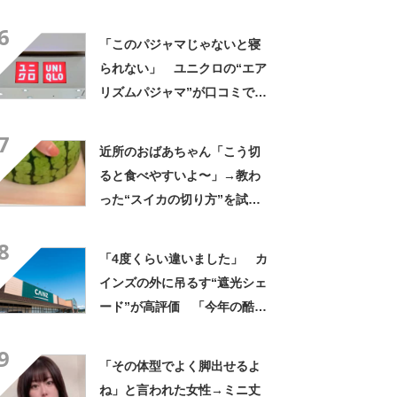
んなに自慢したい」
6
「このパジャマじゃないと寝
られない」 ユニクロの“エア
リズムパジャマ”が口コミで好
評 「冷房をつけっぱなしで
7
も長袖がありがたい」「夏で
近所のおばあちゃん「こう切
も暑く感じない」
ると食べやすいよ〜」→教わ
った“スイカの切り方”を試し
てみると…… 目からウロコ
8
の光景に「やってみます」
「4度くらい違いました」 カ
インズの外に吊るす“遮光シェ
ード”が高評価 「今年の酷暑
にも活躍」「風通しもよくし
9
っかり遮光」の声
「その体型でよく脚出せるよ
ね」と言われた女性→ミニ丈