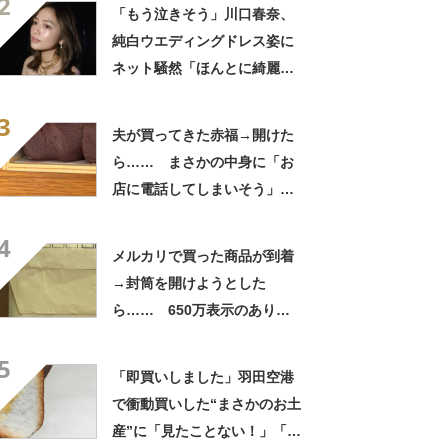
2
「いったい何が」
「もう泣きそう」川口春奈、
純白ウエディングドレス姿に
ネット騒然「ほんとに綺麗」
「この笑顔が切なすぎる」
3
夫が買ってきた赤福→開けた
ら…… まさかの中身に「お
店に電話してしまいそう」
「さすがに初めて見ました
4
笑」と107万表示
メルカリで買った商品が到着
→封筒を開けようとした
ら…… 650万表示のありえ
ない光景に「完全に想定外す
5
ぎて笑った」「何者？」
「即買いしました」羽田空港
で衝動買いした“まさかのお土
産”に「見たことない！」「み