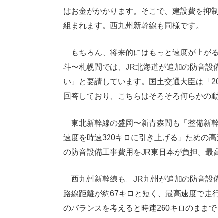
はお金がかかります。そこで、建設費を抑制
組まれます。西九州新幹線も同様です。
もちろん、将来的にはもっと速度が上がる
斗〜札幌間では、JR北海道が追加の防音設
い」と要請しています。国土交通大臣は「20
回答しており、こちらはそろそろ何らかの
東北新幹線の盛岡〜新青森間も「整備新幹
速度を時速320キロに引き上げる」ための
の防音設備工事費用をJR東日本が負担。最高
西九州新幹線も、JR九州が追加の防音設
路線距離が約67キロと短く、最高速度で走
のバランスを考えると時速260キロのまま