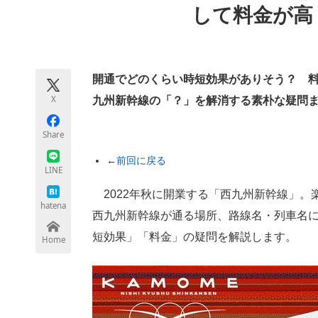
して料金が高
モノづくり技術者専門サイト
エレクトロ
開通でどのくらい時短効果がありそう？ 料
ちょっと気になるネットの話題
X
九州新幹線の「？」を解消する素朴な疑問ま
Share
←
前回に戻る
LINE
2022年秋に開業する「西九州新幹線」。
hatena
西九州新幹線が通る場所、路線名・列車名
短効果」「料金」の疑問を解説します。
Home