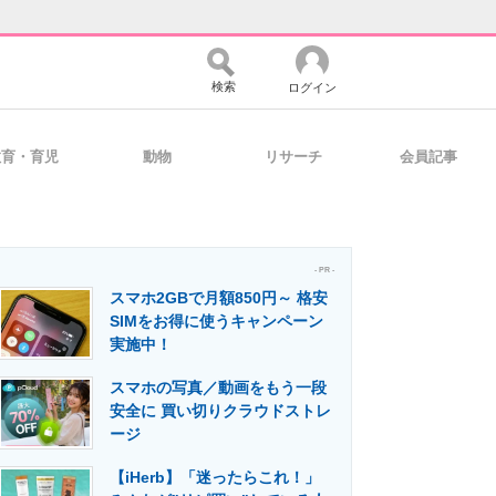
検索
ログイン
教育・育児
動物
リサーチ
会員記事
バイスの未来
好きが集まる 比べて選べる
- PR -
スマホ2GBで月額850円～ 格安
コミュニティ
マーケ×ITの今がよく分かる
SIMをお得に使うキャンペーン
実施中！
スマホの写真／動画をもう一段
・活用を支援
安全に 買い切りクラウドストレ
ージ
【iHerb】「迷ったらこれ！」