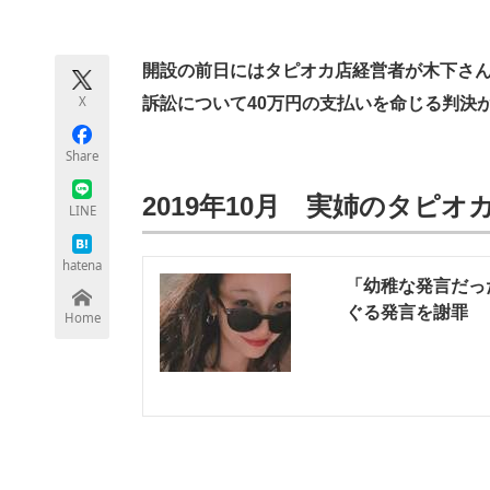
モノづくり技術者専門サイト
エレクトロ
開設の前日にはタピオカ店経営者が木下さんか
X
訴訟について40万円の支払いを命じる判決
ちょっと気になるネットの話題
Share
2019年10月 実姉のタピ
LINE
hatena
「幼稚な発言だっ
ぐる発言を謝罪 
Home