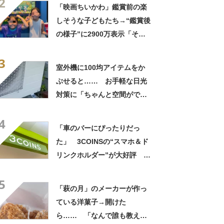
2
「映画ちいかわ」鑑賞前の楽
しそうな子どもたち→“鑑賞後
の様子”に2900万表示「そう
なるわなw」「分かるよ」
3
「いったい何が」
室外機に100均アイテムをか
ぶせると…… お手軽な日光
対策に「ちゃんと空間ができ
てグー」「これで楽します」
4
「車のバーにぴったりだっ
た」 3COINSの“スマホ＆ド
リンクホルダー”が大好評
「ドリンクホルダーが二つあ
5
って便利」「もっと早く買え
「萩の月」のメーカーが作っ
ばよかった」
ている洋菓子→開けた
ら…… 「なんで誰も教えて