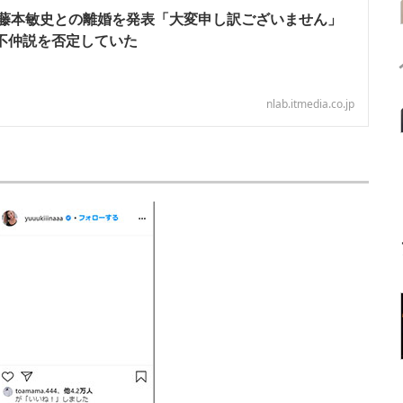
藤本敏史との離婚を発表「大変申し訳ございません」
は不仲説を否定していた
nlab.itmedia.co.jp