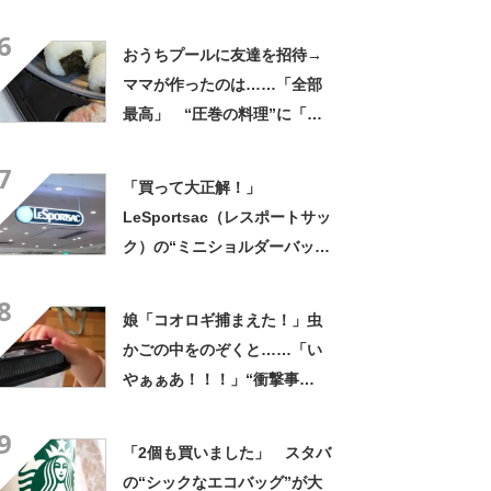
くれなかったんだ」驚きの中
6
身に「バレたか」「えっ食べ
おうちプールに友達を招待→
たい」
ママが作ったのは……「全部
最高」 “圧巻の料理”に「う
っひょ～！」「勝手におっじ
7
ゃまっしまーーす！」
「買って大正解！」
LeSportsac（レスポートサッ
ク）の“ミニショルダーバッ
グ”が高評価 「軽いし、しっ
8
かりした作り」「持っている
娘「コオロギ捕まえた！」虫
だけで気分があがる」
かごの中をのぞくと……「い
やぁぁあ！！！」“衝撃事
実”が160万再生「知らぬが
9
仏」
「2個も買いました」 スタバ
の“シックなエコバッグ”が大