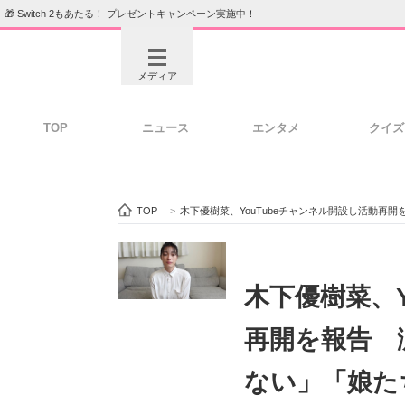
🎁 Switch 2もあたる！ プレゼントキャンペーン実施中！
メディア
TOP
ニュース
エンタメ
クイズ
注目記事を集めた総合ページ
ITの今
TOP
>
木下優樹菜、YouTubeチャンネル開設し活動
ビジネスと働き方のヒント
AI活用
木下優樹菜、Y
再開を報告 
ITエンジニア向け専門サイト
企業向けI
ない」「娘た