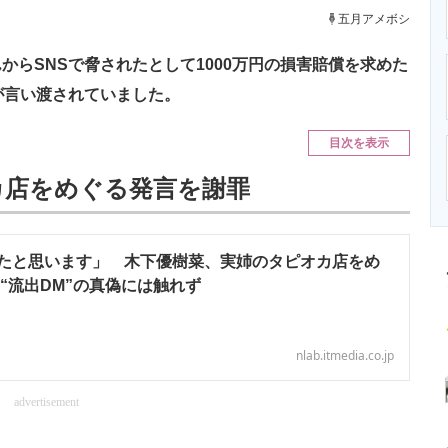
ニクス専門サイト
電子設計の基本と応用
エネルギーの専
五月アメボシ
らSNSで脅されたとして1000万円の損害賠償を求めた
が言い渡されていました。
目次を表示
オカ店をめぐる発言を謝罪
たと思います」 木下優樹菜、実姉のタピオカ店をめ
“流出DM”の真偽には触れず
nlab.itmedia.co.jp
advertisement