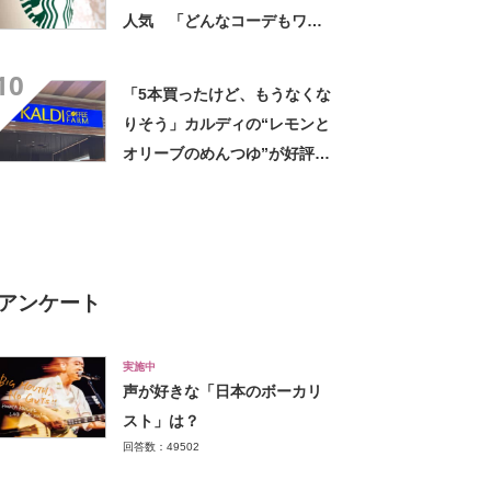
人気 「どんなコーデもワン
ランク上に変身」「マグカッ
10
プ型のポーチも可愛い」「た
「5本買ったけど、もうなくな
くさん入れても肩が痛くなら
りそう」カルディの“レモンと
ない」
オリーブのめんつゆ”が好評
「このつゆを摂取したいから
そうめんを食べてる」「食欲
のない時でもコレで食べられ
る」
アンケート
実施中
声が好きな「日本のボーカリ
スト」は？
回答数：49502