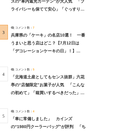
ズの“車内遮光カーテン”が大人気 「プ
ライバシーも保てて安心」「ぐっすり眠
れました」（2/2） | ライフ ねとらぼリ
サーチ：2ページ目
コメント数：
7
3
兵庫県の「ケーキ」の名店10選！ 一番
うまいと思う店はどこ？【7月12日は
「デコレーションケーキの日」！】
（2/4） | 兵庫県 ねとらぼリサーチ：2ペ
ージ目
コメント数：
5
4
「北海道土産としてもセンス抜群」六花
亭の“店舗限定”お菓子が人気 「こんな
の初めて」「箱買いするべきだった」
（1/2） | 北海道 ねとらぼリサーチ
コメント数：
4
5
「車に常備しました」 カインズ
の“1980円クーラーバッグ”が評判 「ち