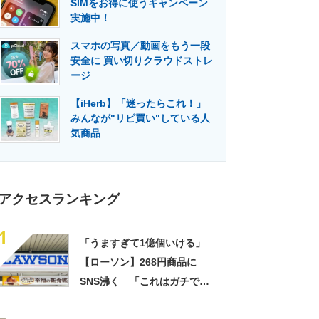
SIMをお得に使うキャンペーン
門メディア
建設×テクノロジーの最前線
実施中！
スマホの写真／動画をもう一段
安全に 買い切りクラウドストレ
ージ
【iHerb】「迷ったらこれ！」
みんなが"リピ買い"している人
気商品
アクセスランキング
1
「うますぎて1億個いける」
【ローソン】268円商品に
SNS沸く 「これはガチで美
味い」「毎食これがいい」