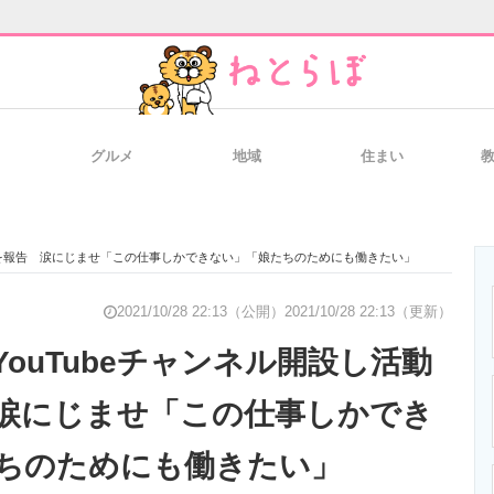
グルメ
地域
住まい
と未来を見通す
スマホと通信の最新トレンド
進化するPCとデ
再開を報告 涙にじませ「この仕事しかできない」「娘たちのためにも働きたい」
のいまが分かる
企業ITのトレンドを詳説
経営リーダーの
2021/10/28 22:13（公開）
2021/10/28 22:13（更新）
ouTubeチャンネル開設し活動
涙にじませ「この仕事しかでき
T製品の総合サイト
IT製品の技術・比較・事例
製造業のIT導入
ちのためにも働きたい」