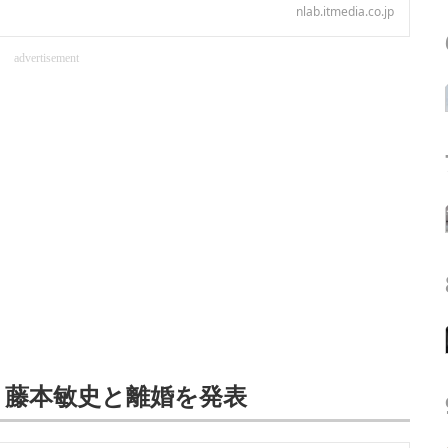
nlab.itmedia.co.jp
advertisement
RA」藤本敏史と離婚を発表