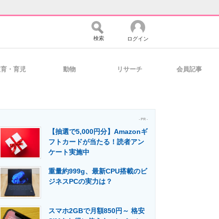
検索
ログイン
教育・育児
動物
リサーチ
会員記事
バイスの未来
好きが集まる 比べて選べる
- PR -
【抽選で5,000円分】Amazonギ
コミュニティ
マーケ×ITの今がよく分かる
フトカードが当たる！読者アン
ケート実施中
重量約999g、最新CPU搭載のビ
・活用を支援
ジネスPCの実力は？
スマホ2GBで月額850円～ 格安