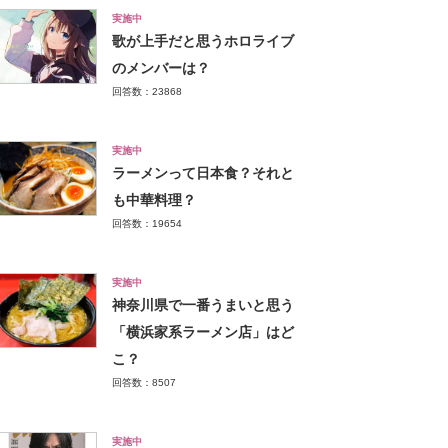
実施中
歌が上手だと思うホロライブ
のメンバーは？
回答数：23868
実施中
ラーメンって日本食？それと
も中華料理？
回答数：19654
実施中
神奈川県で一番うまいと思う
「横浜家系ラーメン店」はど
こ？
回答数：8507
実施中