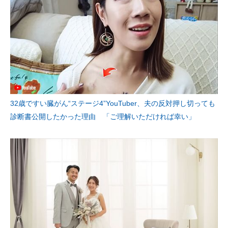
企業向けIT製品の総合サイト
IT製品の技術・比較・事例
製造業のIT導入・活用を支援
モノづくり技術者専門サイト
エレクトロニクス専門サイト
32歳ですい臓がん“ステージ4”YouTuber、夫の反対押し切っても
診断書公開したかった理由 「ご理解いただければ幸い」
電子設計の基本と応用
エネルギーの専門メディア
建設×テクノロジーの最前線
ちょっと気になるネットの話題