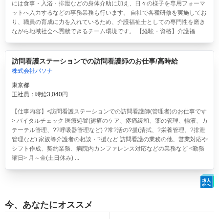
には食事・入浴・排泄などの身体介助に加え、日々の様子を専用フォーマ
ットへ入力するなどの事務業務も行います。 自社で各種研修を実施してお
り、職員の育成に力を入れているため、介護福祉士としての専門性を磨き
ながら地域社会へ貢献できるチーム環境です。 【経験・資格】介護福...
訪問看護ステーションでの訪問看護師のお仕事/高時給
株式会社パソナ
東京都
正社員：時給3,040円
【仕事内容】<訪問看護ステーションでの訪問看護師(管理者)のお仕事です
> バイタルチェック 医療処置(褥瘡のケア、疼痛緩和、薬の管理、輸液、カ
テーテル管理、??呼吸器管理など) ?常?活の?援(清拭、?栄養管理、?排泄
管理など) 家族等介護者の相談・?援など 訪問看護の業務の他、営業対応や
シフト作成、契約業務、病院内カンファレンス対応などの業務など <勤務
曜日> 月～金(土日休み) ...
今、あなたにオススメ