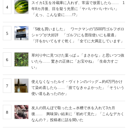
スイカ1玉を冷蔵庫に入れず、常温で放置したら…… 1
4
年8カ月後、目を疑う光景に「ヤバいヤバいヤバい」
「えっ、こんな姿に……!?」
「5枚も買いました」 ワークマンの“1500円ゴルフポロ
5
シャツ”が大好評 「ゴルフにも普段使いにも最適」
「汗をかいてもすぐ乾く」「全てに大満足しています」
草刈り中に見つけた葉っぱ→「まさかな」と思いつつ抜
6
いたら…… 驚きの正体に「お宝やね」「生命力すご
い」
使えなくなったルイ・ヴィトンのバッグ→約4万円かけ
7
て染め直したら……「捨てなきゃよかった」「そういう
使い道もあったのか」
友人の田んぼで取った土→水槽で水を入れて3カ月
8
後…… 興味深い結末に「初めて見た」「こんなデカく
なんの？」投稿者に話を聞いた