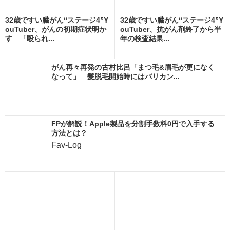
32歳ですい臓がん“ステージ4”Y
32歳ですい臓がん“ステージ4”Y
ouTuber、がんの初期症状明か
ouTuber、抗がん剤終了から半
す 「殴られ...
年の検査結果...
がん再々再発の古村比呂「まつ毛&眉毛が更になく
なって」 髪脱毛開始時にはバリカン...
FPが解説！Apple製品を分割手数料0円で入手する
方法とは？
Fav-Log