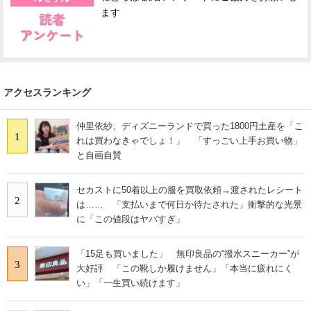
ます
アクセスランキング
仲里依紗、ディズニーランドで買った1800円土産を「こ
1
れは買わなきゃでしょ！」 「すっごい上手お買い物」
と自画自賛
セカストに50着以上の服を買取依頼→渡されたレシート
2
は…… 「支払いまで何日か待たされた」衝撃的な光景
に「この値段はヤバすぎ」
「15足も買いました」 無印良品の“撥水スニーカー”が
3
大好評 「この靴しか履けません」「本当に疲れにく
い」「一生買い続けます」