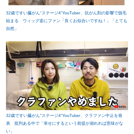
32歳ですい臓がん“ステージ4”YouTuber、抗がん剤の影響で脱毛
始まる ウィッグ姿にファン「良くお似合いですね！」「とても
自然」
32歳ですい臓がん“ステージ4”YouTuber、クラファン中止を発
表 批判ある中で「幸せにするという前提が崩れれば意味がな
い」