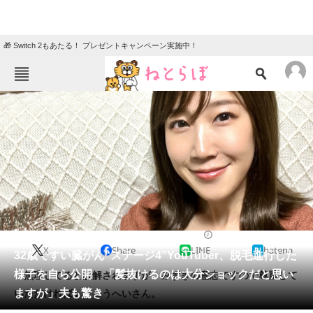
🎁 Switch 2もあたる！ プレゼントキャンペーン実施中！
ねとらぼメニュー
TOP
ニュース
エンタメ
クイズ
グルメ
地域
住まい
教育・育児
動物
リサーチ
2023/01/16 14:52（公開）
X
Share
LINE
hatena
会員記事
32歳ですい臓がん“ステージ4”YouTuber、脱毛進行した
様子を自ら公開 「髪抜けるのは大分ショックだと思い
「無理してると誤解されますが、みずきの意志ですので尊重して
メディア
ますが」夫も驚き
いただければ」とこうへいさん。
注目記事を集めた総合ページ