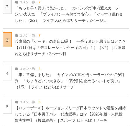
コメント数：
7
2
「もっと早く買えば良かった」 カインズの“車内遮光カーテ
ン”が大人気 「プライバシーも保てて安心」「ぐっすり眠れま
した」（2/2） | ライフ ねとらぼリサーチ：2ページ目
コメント数：
7
3
兵庫県の「ケーキ」の名店10選！ 一番うまいと思う店はどこ？
【7月12日は「デコレーションケーキの日」！】（2/4） | 兵庫県
ねとらぼリサーチ：2ページ目
コメント数：
4
4
「車に常備しました」 カインズの“1980円クーラーバッグ”が評
判 「ちょうどいい大きさ」「保冷剤を止めるベルトが良い」
（1/5） | ライフ ねとらぼリサーチ
コメント数：
3
5
【バレーボール】ネーションズリーグ日本ラウンドで活躍を期待
している「日本男子バレー代表選手」は？【2026年版・人気投
票実施中】（投票結果） | スポーツ ねとらぼリサーチ