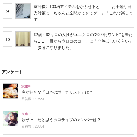
室外機に100均アイテムをかぶせると…… お手軽な日
9
光対策に「ちゃんと空間ができてグー」「これで楽しま
す」
62歳・62キロの女性がユニクロの“2990円ワンピ”を着た
10
ら…… 目からウロコのコーデに「全色ほしいくらい」
「参考になりました」
アンケート
実施中
声が好きな「日本のボーカリスト」は？
回答数：49538
実施中
歌が上手だと思うホロライブのメンバーは？
回答数：23884