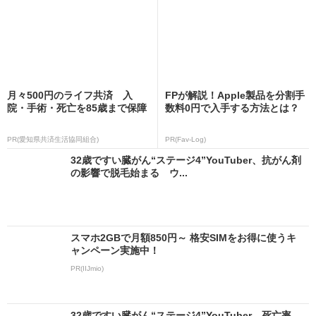
月々500円のライフ共済 入
FPが解説！Apple製品を分割手
院・手術・死亡を85歳まで保障
数料0円で入手する方法とは？
PR(愛知県共済生活協同組合)
PR(Fav-Log)
32歳ですい臓がん“ステージ4”YouTuber、抗がん剤
の影響で脱毛始まる ウ...
スマホ2GBで月額850円～ 格安SIMをお得に使うキ
ャンペーン実施中！
PR(IIJmio)
32歳ですい臓がん“ステージ4”YouTuber、死亡率