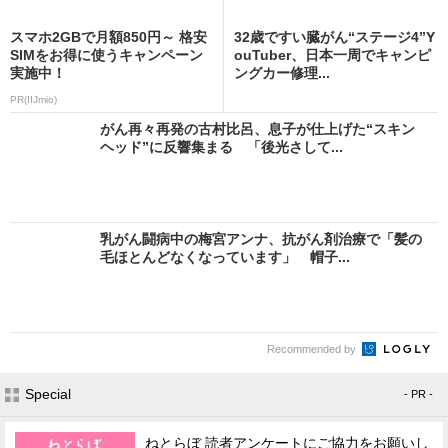
スマホ2GBで月額850円～ 格安
32歳ですい臓がん“ステージ4”Y
SIMをお得に使うキャンペーン
ouTuber、日本一周でキャンピ
実施中！
ングカー修理...
PR(IIJmio)
がん再々再発の古村比呂、息子が仕上げた“スキン
ヘッド”に反響集まる 「後光さして...
乳がん闘病中の梅宮アンナ、抗がん剤治療で「髪の
毛ほとんどなくなっています」 帽子...
Recommended by
Special
- PR -
ねとらぼ 読者アンケートにご協力をお願いし