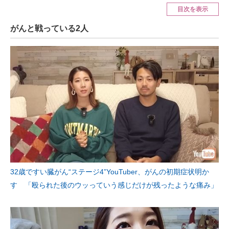
目次を表示
ITの今と未来を見通す
がんと戦っている2人
スマホと通信の最新トレンド
進化するPCとデバイスの未来
好きが集まる 比べて選べる
ビジネスと働き方のヒント
AI活用のいまが分かる
企業ITのトレンドを詳説
32歳ですい臓がん“ステージ4”YouTuber、がんの初期症状明か
経営リーダーのコミュニティ
す 「殴られた後のウッっていう感じだけが残ったような痛み」
マーケ×ITの今がよく分かる
ITエンジニア向け専門サイト