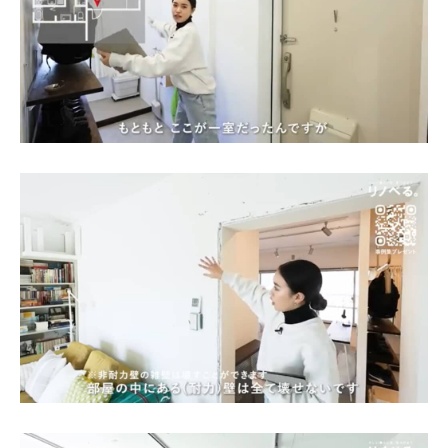
企業向けIT製品の総合サイト
IT製品の技術・比較・事例
製造業のIT導入・活用を支援
モノづくり技術者専門サイト
エレクトロニクス専門サイト
電子設計の基本と応用
エネルギーの専門メディア
建設×テクノロジーの最前線
ちょっと気になるネットの話題