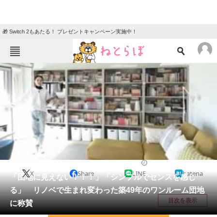
🎁 Switch 2もあたる！ プレゼントキャンペーン実施中！
ねとらぼメニュー
TOP
ニュース
エンタメ
クイズ
グルメ
地域
住まい
教育・育児
動物
リサーチ
住まい
2025/06/11 20:15（公開）
X
Share
LINE
hatena
会員記事
「団地に見えない！！！」「シンプルでセンスを感じ
る」 リノベで生まれ変わった築49年のワンルーム団地
メディア
目次を表示
に称賛
注目記事を集めた総合ページ