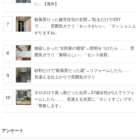
い」【海外】
殺風景だった建売住宅の玄関→“貼るだけ”のDIY
7
で…… 雰囲気ガラリ「センスがいい」「テンション上
がりますね」
物寂しかった“古民家の寝室”→照明をつけたら…… 雰
8
囲気ガラリ「素晴らしい」「センス抜群」
砂利だけで“殺風景だった庭”→リフォームしたら……
9
見違える仕上がりで雰囲気ガラリ
ボロボロで真っ黒だった台所→57歳女性が1人でリフォ
10
ームしたら…… 見違える光景に「ホントすごいです」
「尊敬します」
アンケート