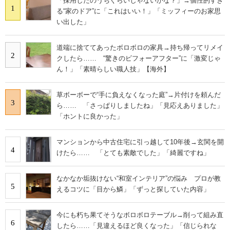
「採用したのうちぐらいじゃないかな？」→個性的すぎ
1
る“家のドア”に「これはいい！」「ミッフィーのお家思
い出した」
道端に捨ててあったボロボロの家具→持ち帰ってリメイ
2
クしたら…… “驚きのビフォーアフター”に「激変じゃ
ん！」「素晴らしい職人技」【海外】
草ボーボーで“手に負えなくなった庭”→片付けを頼んだ
3
ら…… 「さっぱりしましたね」「見応えありました」
「ホントに良かった」
マンションから中古住宅に引っ越して10年後→玄関を開
4
けたら…… 「とても素敵でした」「綺麗ですね」
なかなか垢抜けない“和室インテリア”の悩み プロが教
5
えるコツに「目から鱗」「ずっと探していた内容」
今にも朽ち果てそうなボロボロテーブル→削って組み直
6
したら……「見違えるほど良くなった」「信じられな