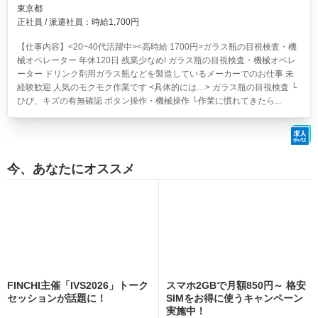
東京都
正社員 / 派遣社員：時給1,700円
【仕事内容】<20~40代活躍中><高時給 1700円>ガラス瓶の目視検査・機
械オペレーター 年休120日 残業少なめ!
ガラス瓶の目視検査・機械オペレ
ーター ドリンク剤用ガラス瓶などを製造しているメーカーでのお仕事 未
経験歓迎 人気のモクモク作業です <具体的には…> ガラス瓶の目視検査 └
ひび、キズの有無確認 ボタン操作・機械操作 └作業に慣れてきたら...
今、あなたにオススメ
FINCHI主催「IVS2026」トーク
スマホ2GBで月額850円～ 格安
セッションが話題に！
SIMをお得に使うキャンペーン
実施中！