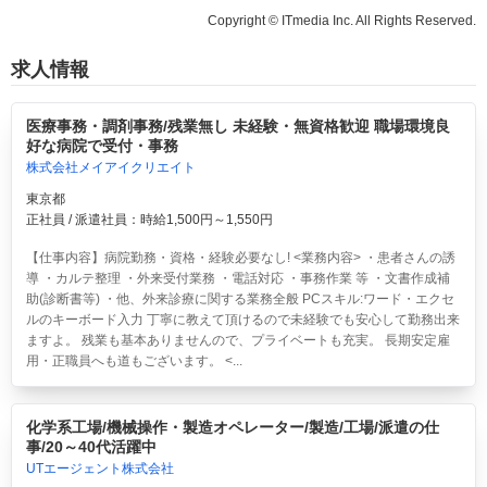
Copyright © ITmedia Inc. All Rights Reserved.
求人情報
医療事務・調剤事務/残業無し 未経験・無資格歓迎 職場環境良
好な病院で受付・事務
株式会社メイアイクリエイト
東京都
正社員 / 派遣社員：時給1,500円～1,550円
【仕事内容】病院勤務・資格・経験必要なし! <業務内容> ・患者さんの誘
導 ・カルテ整理 ・外来受付業務 ・電話対応 ・事務作業 等 ・文書作成補
助(診断書等) ・他、外来診療に関する業務全般 PCスキル:ワード・エクセ
ルのキーボード入力 丁寧に教えて頂けるので未経験でも安心して勤務出来
ますよ。 残業も基本ありませんので、プライベートも充実。 長期安定雇
用・正職員へも道もございます。 <...
化学系工場/機械操作・製造オペレーター/製造/工場/派遣の仕
事/20～40代活躍中
UTエージェント株式会社