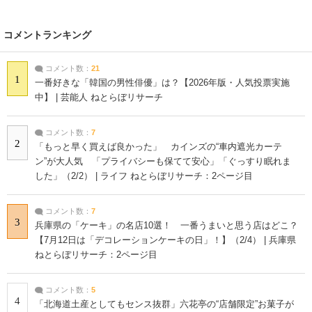
コメントランキング
コメント数：
21
1
一番好きな「韓国の男性俳優」は？【2026年版・人気投票実施
中】 | 芸能人 ねとらぼリサーチ
コメント数：
7
2
「もっと早く買えば良かった」 カインズの“車内遮光カーテ
ン”が大人気 「プライバシーも保てて安心」「ぐっすり眠れま
した」（2/2） | ライフ ねとらぼリサーチ：2ページ目
コメント数：
7
3
兵庫県の「ケーキ」の名店10選！ 一番うまいと思う店はどこ？
【7月12日は「デコレーションケーキの日」！】（2/4） | 兵庫県
ねとらぼリサーチ：2ページ目
コメント数：
5
4
「北海道土産としてもセンス抜群」六花亭の“店舗限定”お菓子が