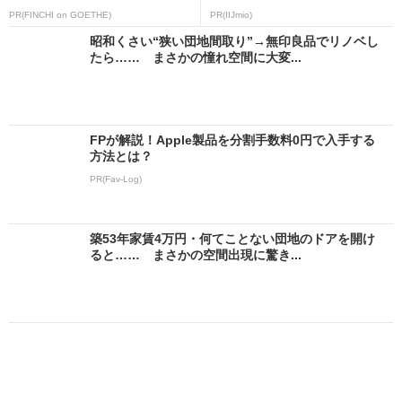
PR(FINCHI on GOETHE)
PR(IIJmio)
昭和くさい“狭い団地間取り”→無印良品でリノベし
たら…… まさかの憧れ空間に大変...
FPが解説！Apple製品を分割手数料0円で入手する
方法とは？
PR(Fav-Log)
築53年家賃4万円・何てことない団地のドアを開け
ると…… まさかの空間出現に驚き...