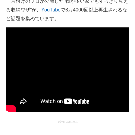
片付けのプロが公開した“物が多い家でもすっきり見え
る収納ワザ”が、
YouTube
で3万4000回以上再生されるな
ITの今と未来を見通す
ど話題を集めています。
スマホと通信の最新トレンド
進化するPCとデバイスの未来
好きが集まる 比べて選べる
ビジネスと働き方のヒント
AI活用のいまが分かる
企業ITのトレンドを詳説
経営リーダーのコミュニティ
マーケ×ITの今がよく分かる
advertisement
ITエンジニア向け専門サイト