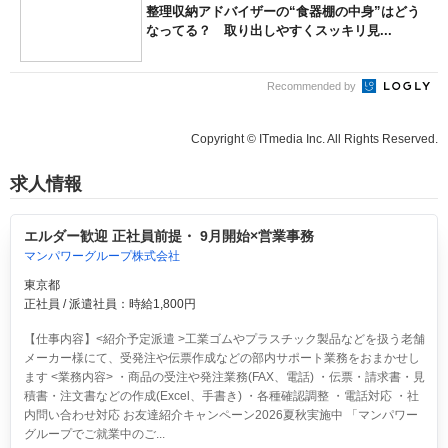
整理収納アドバイザーの“食器棚の中身”はどう
なってる？ 取り出しやすくスッキリ見...
Recommended by
Copyright © ITmedia Inc. All Rights Reserved.
求人情報
エルダー歓迎 正社員前提・ 9月開始×営業事務
マンパワーグループ株式会社
東京都
正社員 / 派遣社員：時給1,800円
【仕事内容】<紹介予定派遣 >工業ゴムやプラスチック製品などを扱う老舗
メーカー様にて、受発注や伝票作成などの部内サポート業務をおまかせし
ます <業務内容> ・商品の受注や発注業務(FAX、電話) ・伝票・請求書・見
積書・注文書などの作成(Excel、手書き) ・各種確認調整 ・電話対応 ・社
内問い合わせ対応 お友達紹介キャンペーン2026夏秋実施中 「マンパワー
グループでご就業中のご...