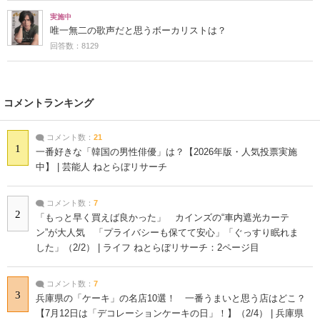
実施中
唯一無二の歌声だと思うボーカリストは？
回答数：8129
コメントランキング
コメント数：
21
1
一番好きな「韓国の男性俳優」は？【2026年版・人気投票実施
中】 | 芸能人 ねとらぼリサーチ
コメント数：
7
2
「もっと早く買えば良かった」 カインズの“車内遮光カーテ
ン”が大人気 「プライバシーも保てて安心」「ぐっすり眠れま
した」（2/2） | ライフ ねとらぼリサーチ：2ページ目
コメント数：
7
3
兵庫県の「ケーキ」の名店10選！ 一番うまいと思う店はどこ？
【7月12日は「デコレーションケーキの日」！】（2/4） | 兵庫県