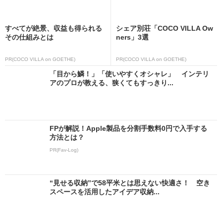
すべてが絶景、収益も得られる
シェア別荘「COCO VILLA Ow
その仕組みとは
ners」3選
PR(COCO VILLA on GOETHE)
PR(COCO VILLA on GOETHE)
「目から鱗！」「使いやすくオシャレ」 インテリ
アのプロが教える、狭くてもすっきり...
FPが解説！Apple製品を分割手数料0円で入手する
方法とは？
PR(Fav-Log)
“見せる収納”で58平米とは思えない快適さ！ 空き
スペースを活用したアイデア収納...