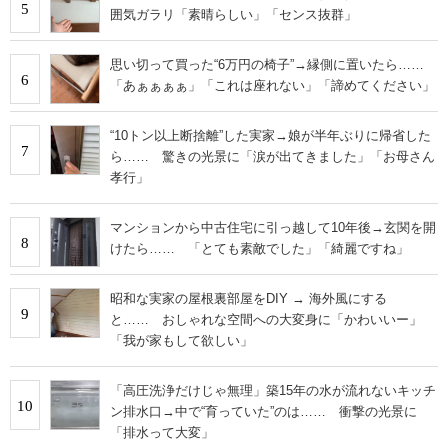
5
囲気ガラリ「素晴らしい」「センス抜群」
思い切って買った“6万円の椅子”→縁側に置いたら……
6
「あぁぁぁぁ」「これは座れない」「諦めてください」
“10トン以上断捨離”した実家→娘が半年ぶりに帰省した
7
ら…… 驚きの光景に「涙が出てきました」「お母さん
孝行」
マンションから中古住宅に引っ越して10年後→玄関を開
8
けたら…… 「とても素敵でした」「綺麗ですね」
昭和な実家の屋根裏部屋をDIY → 海外風にする
9
と…… おしゃれな空間への大変身に「かわいいー」
「我が家もして欲しい」
「高圧洗浄だけじゃ無理」築15年の水が流れないキッチ
10
ン排水口→中で“育っていた”のは…… 衝撃の光景に
「排水って大変」