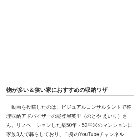
企業向けIT製品の総合サイト
IT製品の技術・比較・事例
製造業のIT導入・活用を支援
モノづくり技術者専門サイト
エレクトロニクス専門サイト
電子設計の基本と応用
エネルギーの専門メディア
物が多い＆狭い家におすすめの収納ワザ
建設×テクノロジーの最前線
動画を投稿したのは、ビジュアルコンサルタントで整
ちょっと気になるネットの話題
理収納アドバイザーの能登屋英里（のとや えいり）さ
ん。リノベーションした築50年・52平米のマンションに
家族3人で暮らしており、自身のYouTubeチャンネル