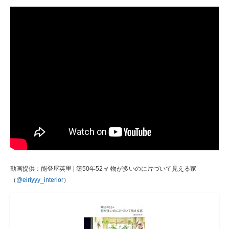
動画提供：能登屋英里 | 築50年52㎡ 物が多いのに片づいて見える家
（
@eiriyyy_interior
）