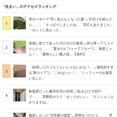
「住まい」のアクセスランキング
草ボーボーで“手に負えなくなった庭”→片付けを頼んだ
1
ら…… 「さっぱりしましたね」「見応えありました」
「ホントに良かった」
道端に捨ててあったボロボロの家具→持ち帰ってリメイ
2
クしたら…… “驚きのビフォーアフター”に「激変じゃ
ん！」「素晴らしい職人技」【海外】
「採用したのうちぐらいじゃないかな？」→個性的すぎ
3
る“家のドア”に「これはいい！」「ミッフィーのお家思
い出した」
殺風景だった建売住宅の玄関→“貼るだけ”のDIY
4
で…… 雰囲気ガラリ「センスがいい」「テンション上
がりますね」
物寂しかった“古民家の寝室”→照明をつけたら…… 雰