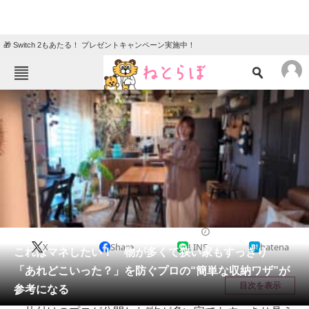
🎁 Switch 2もあたる！ プレゼントキャンペーン実施中！
ねとらぼメニュー
TOP
ニュース
エンタメ
クイズ
グルメ
地域
住まい
教育・育児
動物
リサーチ
住まい
2026/05/21 20:15（公開）
X
Share
LINE
hatena
会員記事
これはマネしたい！ 物が多くて狭い家もすっきり
「あれどこいった？」を防ぐプロの“簡単な収納ワザ”が
メディア
目次を表示
参考になる
注目記事を集めた総合ページ