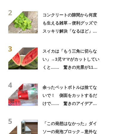
てみると…… 目からウロコ
2
の光景に「やってみます」
コンクリートの隙間から何度
も生える雑草→便利グッズで
スッキリ解決「なるほど」
「参考になります」
3
スイカは「もう三角に切らな
い」→3児ママがカットしてい
くと…… 驚きの光景が110
万再生「その手があったか
4
ぁ〜天才！」「目からウロ
余ったペットボトルは捨てな
コ」
いで！ 側面をカットするだ
けで…… 驚きのアイデアに
「すてきなアイデア！」「目
5
からウロコの発想」【海外】
「この発想はなかった」ダイ
ソーの発泡ブロック→意外な