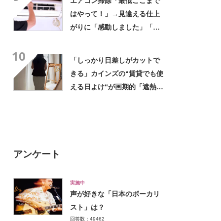
エアコン掃除「最低ここまで
はやって！」→見違える仕上
がりに「感動しました」「知
りたいと思っていた」
10
「しっかり日差しがカットで
きる」カインズの“賃貸でも使
える日よけ“が画期的「遮熱効
果ありそう」「重宝してま
す」
アンケート
実施中
声が好きな「日本のボーカリ
スト」は？
回答数：49462