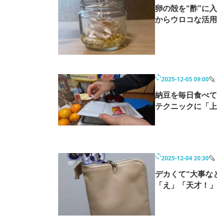
モノづくり技術者専門サイト
エレクトロ
卵の殻を“酢”に
からウロコな活用
ちょっと気になるネットの話題
2025-12-05 09:00
納豆を毎日食べて
テクニックに「上
2025-12-04 20:30
デカくて“大事な
「え」「天才！」