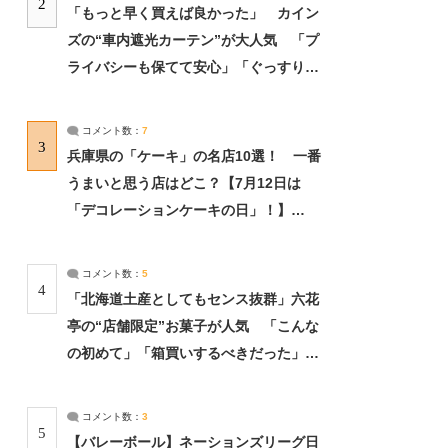
2
「もっと早く買えば良かった」 カイン
ズの“車内遮光カーテン”が大人気 「プ
ライバシーも保てて安心」「ぐっすり眠
れました」（2/2） | ライフ ねとらぼリ
サーチ：2ページ目
コメント数：
7
3
兵庫県の「ケーキ」の名店10選！ 一番
うまいと思う店はどこ？【7月12日は
「デコレーションケーキの日」！】
（2/4） | 兵庫県 ねとらぼリサーチ：2ペ
ージ目
コメント数：
5
4
「北海道土産としてもセンス抜群」六花
亭の“店舗限定”お菓子が人気 「こんな
の初めて」「箱買いするべきだった」
（1/2） | 北海道 ねとらぼリサーチ
コメント数：
3
5
【バレーボール】ネーションズリーグ日