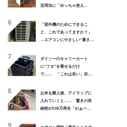
活用法に「めっちゃ使え
る！」「ほんとに天才」
6
「室外機のためにできるこ
と、これであってますか？」
→エアコンにやさしい“暑さ対
策”に「大正解です」「簡単で
7
一番効率いい」
ダイソーのキャリーカート
に“フタ”を乗せるだけ
で…… 「これは良い」目か
らウロコなアイデアに「真似
8
したい」
お米を購入後、アイラップに
入れていくと…… 驚きの収
納術が238万再生「わぁー！
目から鱗！！！」「これや
9
ろ！」