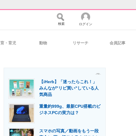
検索
ログイン
教育・育児
動物
リサーチ
会員記事
バイスの未来
好きが集まる 比べて選べる
- PR -
【iHerb】「迷ったらこれ！」
コミュニティ
マーケ×ITの今がよく分かる
みんなが"リピ買い"している人
気商品
重量約999g、最新CPU搭載のビ
・活用を支援
ジネスPCの実力は？
スマホの写真／動画をもう一段