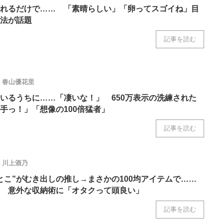
ニクス専門サイト
電子設計の基本と応用
エネルギーの専
入れるだけで…… 「素晴らしい」「卵ってスゴイね」目
法が話題
記事を読む
春山優花里
いるうちに……「凄いな！」 650万表示の洗練された
手っ！」「想像の100倍猛者」
記事を読む
川上酒乃
とこ”がむき出しの推し→まさかの100均アイテムで……
 意外な収納術に「オタクって頭良い」
記事を読む