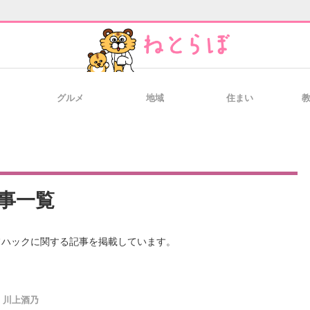
グルメ
地域
住まい
と未来を見通す
スマホと通信の最新トレンド
進化するPCとデ
のいまが分かる
企業ITのトレンドを詳説
経営リーダーの
事一覧
フハックに関する記事を掲載しています。
T製品の総合サイト
IT製品の技術・比較・事例
製造業のIT導入
川上酒乃