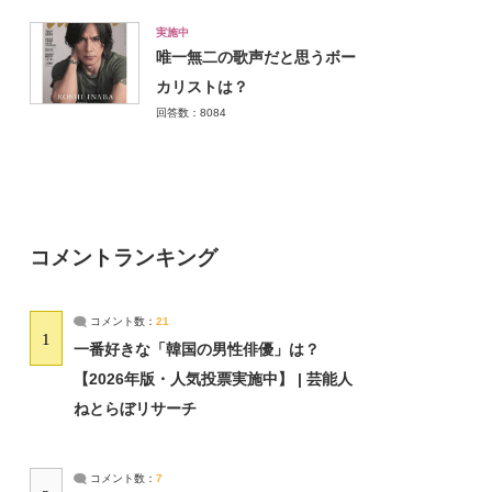
実施中
唯一無二の歌声だと思うボー
カリストは？
回答数：8084
コメントランキング
コメント数：
21
1
一番好きな「韓国の男性俳優」は？
【2026年版・人気投票実施中】 | 芸能人
ねとらぼリサーチ
コメント数：
7