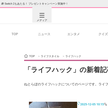
🎁 Switch 2もあたる！ プレゼントキャンペーン実施中！
メディア
TOP
ニュース
エンタメ
クイズ
注目記事を集めた総合ページ
ITの今
TOP
>
ライフスタイル
>
ライフハック
ビジネスと働き方のヒント
AI活用
「ライフハック」の新着記
ねとらぼのライフハックについてのページです。ライ
ITエンジニア向け専門サイト
企業向けI
2025-12-05 10:15