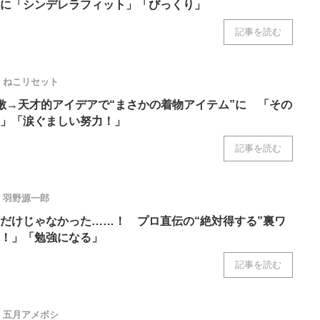
に「シンデレラフィット」「びっくり」
記事を読む
ねこリセット
敷→天才的アイデアで“まさかの着物アイテム”に 「その
」「涙ぐましい努力！」
記事を読む
羽野源一郎
だけじゃなかった……！ プロ直伝の“絶対得する”裏ワ
！」「勉強になる」
記事を読む
五月アメボシ