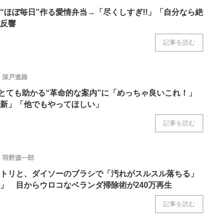
“ほぼ毎日”作る愛情弁当→「尽くしすぎ!!」「自分なら絶
反響
記事を読む
深戸進路
→とても助かる“革命的な案内”に「めっちゃ良いこれ！」
新」「他でもやってほしい」
記事を読む
羽野源一郎
リトリと、ダイソーのブラシで「汚れがスルスル落ちる」
」 目からウロコなベランダ掃除術が240万再生
記事を読む