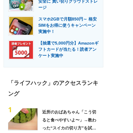
安全に 買い切りクラウドストレ
門メディア
建設×テクノロジーの最前線
ージ
スマホ2GBで月額850円～ 格安
SIMをお得に使うキャンペーン
実施中！
【抽選で5,000円分】Amazonギ
フトカードが当たる！読者アン
ケート実施中
「ライフハック」のアクセスランキ
ング
1
近所のおばあちゃん「こう切
ると食べやすいよ〜」→教わ
った“スイカの切り方”を試し