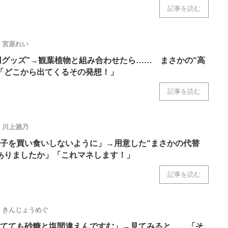
記事を読む
宮原れい
0円グッズ”→観葉植物と組み合わせたら…… まさかの“高
「どこから出てくるその発想！」
記事を読む
川上酒乃
子を買い食いしないように」→用意した“まさかの代替
ありましたか」「これマネします！」
記事を読む
きんじょうめぐ
てても砂糖と塩間違えんですむ」→見てみると……「そ