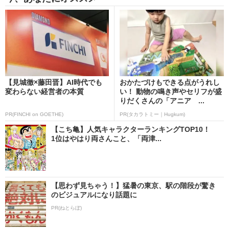
【見城徹×藤田晋】AI時代でも
おかたづけもできる点がうれし
変わらない経営者の本質
い！ 動物の鳴き声やセリフが盛
りだくさんの「アニア ...
PR(FINCHI on GOETHE)
PR(タカラトミー｜Hugkum)
【こち亀】人気キャラクターランキングTOP10！
1位はやはり両さんこと、「両津...
【思わず見ちゃう！】猛暑の東京、駅の階段が驚き
のビジュアルになり話題に
PR(ねとらぼ)