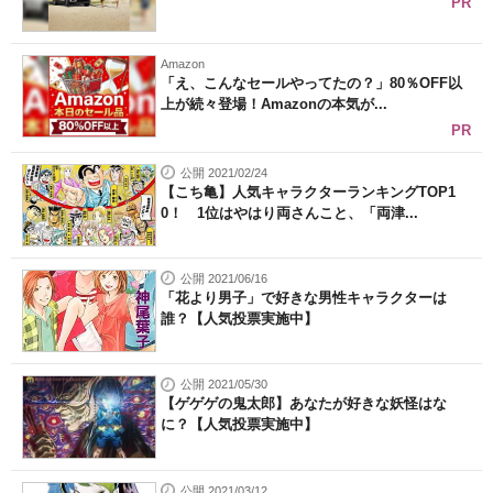
PR
Amazon
「え、こんなセールやってたの？」80％OFF以
上が続々登場！Amazonの本気が...
PR
公開 2021/02/24
【こち亀】人気キャラクターランキングTOP1
0！ 1位はやはり両さんこと、「両津...
公開 2021/06/16
「花より男子」で好きな男性キャラクターは
誰？【人気投票実施中】
公開 2021/05/30
【ゲゲゲの鬼太郎】あなたが好きな妖怪はな
に？【人気投票実施中】
公開 2021/03/12