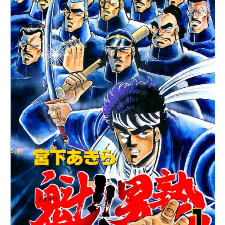
企業向けIT製品の総合サイト
IT製品の技術・比較・事例
製造業のIT導入・活用を支援
モノづくり技術者専門サイト
エレクトロニクス専門サイト
電子設計の基本と応用
エネルギーの専門メディア
建設×テクノロジーの最前線
ちょっと気になるネットの話題