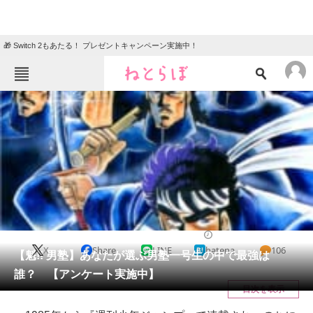
🎁 Switch 2もあたる！ プレゼントキャンペーン実施中！
ねとらぼメニュー
TOP
ニュース
エンタメ
クイズ
グルメ
地域
住まい
教育・育児
動物
リサーチ
漫画
2021/03/04 20:05（公開）
X
Share
LINE
hatena
106
会員記事
【魁!! 男塾】あなたが選ぶ男塾一号生の中で最強は
誰？ 【アンケート実施中】
メディア
目次を表示
注目記事を集めた総合ページ