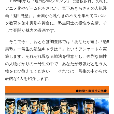
1985年から『週刊少年ジャンプ』で連載され、のちに
アニメ化やゲーム化もされた、宮下あきらさんの人気漫
ITの今と未来を見通す
画『魁!! 男塾』。全国から札付きの不良を集めてスパル
スマホと通信の最新トレンド
タ教育を施す男塾を舞台に、塾生同士の根性や友情、そ
して死闘が魅力の漫画です。
進化するPCとデバイスの未来
そこで今回、ねとらぼ調査隊では「あなたが選ぶ『魁!!
好きが集まる 比べて選べる
男塾』一号生の最強キャラは？」というアンケートを実
ビジネスと働き方のヒント
施します。それぞれ異なる戦法を得意とし、強烈な個性
の人物ばかりの一号生の中で、あなたが最強だと思う人
AI活用のいまが分かる
物をぜひ教えてください！ それでは一号生の中から代
企業ITのトレンドを詳説
表的な4人を紹介します。
経営リーダーのコミュニティ
マーケ×ITの今がよく分かる
ITエンジニア向け専門サイト