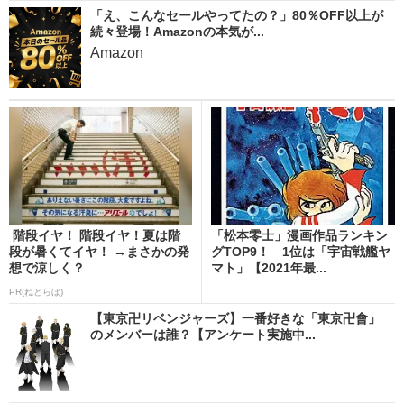
「え、こんなセールやってたの？」80％OFF以上が
続々登場！Amazonの本気が...
Amazon
階段イヤ！ 階段イヤ！夏は階
「松本零士」漫画作品ランキン
段が暑くてイヤ！ →まさかの発
グTOP9！ 1位は「宇宙戦艦ヤ
想で涼しく？
マト」【2021年最...
PR(ねとらぼ)
【東京卍リベンジャーズ】一番好きな「東京卍會」
のメンバーは誰？【アンケート実施中...