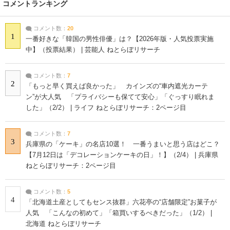
コメントランキング
コメント数：
20
1
一番好きな「韓国の男性俳優」は？【2026年版・人気投票実施
中】（投票結果） | 芸能人 ねとらぼリサーチ
コメント数：
7
2
「もっと早く買えば良かった」 カインズの“車内遮光カーテ
ン”が大人気 「プライバシーも保てて安心」「ぐっすり眠れま
した」（2/2） | ライフ ねとらぼリサーチ：2ページ目
コメント数：
7
3
兵庫県の「ケーキ」の名店10選！ 一番うまいと思う店はどこ？
【7月12日は「デコレーションケーキの日」！】（2/4） | 兵庫県
ねとらぼリサーチ：2ページ目
コメント数：
5
4
「北海道土産としてもセンス抜群」六花亭の“店舗限定”お菓子が
人気 「こんなの初めて」「箱買いするべきだった」（1/2） |
北海道 ねとらぼリサーチ