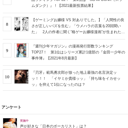
ムダンク）』！【2021最新投票結果】
【ゲーミングお嬢様 VS 対ありでした。】「人間性の良
8
さが正しいバズを生む」「ウメハラの言葉を20回聞い
た」 2人の作者に聞く“格ゲーお嬢様漫画”が生まれた理
由
『週刊少年マガジン』の漫画発行部数ランキング
9
TOP27！ 第1位はシリーズ累計1億部の『金田一少年の
事件簿』【2021年8月最新】
『刃牙』範馬勇次郎が放った地上最強の名言決定ッ
10
ッ！！！ 「イヤミか貴様ッッ」「持ち味をイカせッ
ッ」を抑えて1位になったのは？
アンケート
実施中
声が好きな「日本のボーカリスト」は？