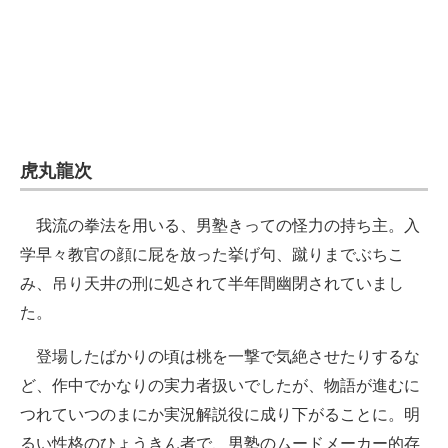
虎丸龍次
我流の拳法を用いる、男塾きっての怪力の持ち主。入
学早々教官の顔に屁を放った挙げ句、蹴りまでぶちこ
み、吊り天井の刑に処されて半年間幽閉されていまし
た。
登場したばかりの頃は桃を一撃で気絶させたりするな
ど、作中でかなりの実力者扱いでしたが、物語が進むに
つれていつのまにか実況解説役に成り下がることに。明
るい性格のひょうきん者で、男塾のムードメーカー的存