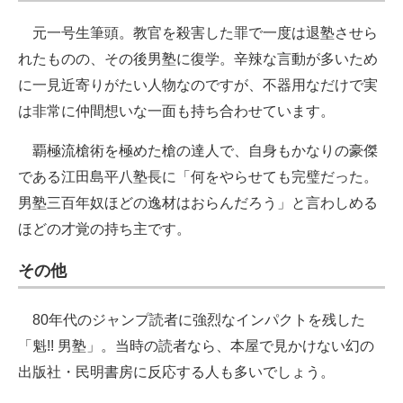
元一号生筆頭。教官を殺害した罪で一度は退塾させら
れたものの、その後男塾に復学。辛辣な言動が多いため
に一見近寄りがたい人物なのですが、不器用なだけで実
は非常に仲間想いな一面も持ち合わせています。
覇極流槍術を極めた槍の達人で、自身もかなりの豪傑
である江田島平八塾長に「何をやらせても完璧だった。
男塾三百年奴ほどの逸材はおらんだろう」と言わしめる
ほどの才覚の持ち主です。
その他
80年代のジャンプ読者に強烈なインパクトを残した
「魁!! 男塾」。当時の読者なら、本屋で見かけない幻の
出版社・民明書房に反応する人も多いでしょう。