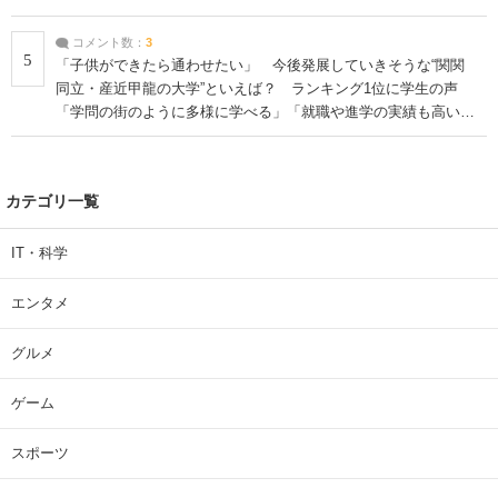
コメント数：
3
5
「子供ができたら通わせたい」 今後発展していきそうな“関関
同立・産近甲龍の大学”といえば？ ランキング1位に学生の声
「学問の街のように多様に学べる」「就職や進学の実績も高い」
| 大学 ねとらぼリサーチ
カテゴリ一覧
IT・科学
エンタメ
グルメ
ゲーム
スポーツ