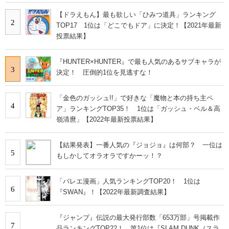
【ドラえもん】最も欲しい「ひみつ道具」ランキング
2
TOP17 1位は「どこでもドア」に決定！【2021年最新
投票結果】
『HUNTER×HUNTER』で最も人気のあるサブキャラが
3
決定！ 圧倒的1位を見逃すな！
「金色のガッシュ!!」で好きな「魔物と本の持ち主ペ
4
ア」ランキングTOP35！ 1位は「ガッシュ・ベル＆高
嶺清麿」【2022年最新投票結果】
【結果発表】一番人気の『ジョジョ』は何部？ 一位は
5
もしかしてオラオラですかーッ！？
「バレエ漫画」人気ランキングTOP20！ 1位は
6
『SWAN』！【2022年最新調査結果】
『ジャンプ』伝説の最大発行部数「653万部」号掲載作
7
品ランキングTOP22！ 第1位は『SLAM DUNK（スラ