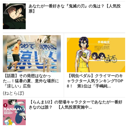
あなたが一番好きな『鬼滅の刃』の鬼は？【人気投
票】
【話題】その発想はなかっ
【弱虫ペダル】クライマーのキ
た…！猛暑の夏、意外な場所に
ャラクター人気ランキングTOP
「涼しい」広告
8！ 第1位は「手嶋純...
(ねとらぼ)
【らんま1/2】の登場キャラクターであなたが一番好
きなのは誰？ 【人気投票実施中...