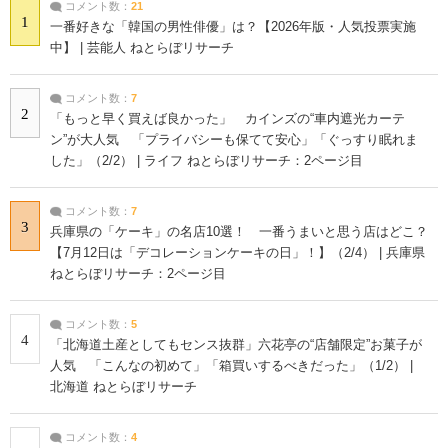
コメント数：
21
1
一番好きな「韓国の男性俳優」は？【2026年版・人気投票実施
中】 | 芸能人 ねとらぼリサーチ
コメント数：
7
2
「もっと早く買えば良かった」 カインズの“車内遮光カーテ
ン”が大人気 「プライバシーも保てて安心」「ぐっすり眠れま
した」（2/2） | ライフ ねとらぼリサーチ：2ページ目
コメント数：
7
3
兵庫県の「ケーキ」の名店10選！ 一番うまいと思う店はどこ？
【7月12日は「デコレーションケーキの日」！】（2/4） | 兵庫県
ねとらぼリサーチ：2ページ目
コメント数：
5
4
「北海道土産としてもセンス抜群」六花亭の“店舗限定”お菓子が
人気 「こんなの初めて」「箱買いするべきだった」（1/2） |
北海道 ねとらぼリサーチ
コメント数：
4