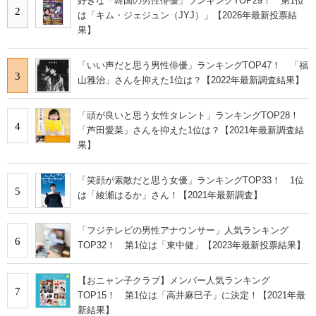
好きな「韓国の男性俳優」ランキングTOP29！ 第1位
2
は「キム・ジェジュン（JYJ）」【2026年最新投票結
果】
「いい声だと思う男性俳優」ランキングTOP47！ 「福
3
山雅治」さんを抑えた1位は？【2022年最新調査結果】
「頭が良いと思う女性タレント」ランキングTOP28！
4
「芦田愛菜」さんを抑えた1位は？【2021年最新調査結
果】
「笑顔が素敵だと思う女優」ランキングTOP33！ 1位
5
は「綾瀬はるか」さん！【2021年最新調査】
「フジテレビの男性アナウンサー」人気ランキング
6
TOP32！ 第1位は「東中健」【2023年最新投票結果】
【おニャン子クラブ】メンバー人気ランキング
7
TOP15！ 第1位は「高井麻巳子」に決定！【2021年最
新結果】