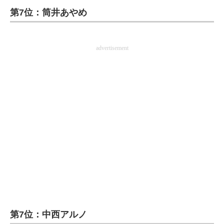
第7位：筒井あやめ
ITの今と未来を見通す
スマホと通信の最新トレンド
advertisement
進化するPCとデバイスの未来
好きが集まる 比べて選べる
ビジネスと働き方のヒント
AI活用のいまが分かる
企業ITのトレンドを詳説
経営リーダーのコミュニティ
マーケ×ITの今がよく分かる
第7位：中西アルノ
ITエンジニア向け専門サイト