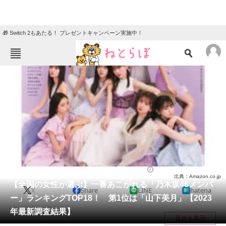
🎁 Switch 2もあたる！ プレゼントキャンペーン実施中！
ねとらぼメニュー
TOP
ニュース
エンタメ
クイズ
グルメ
地域
住まい
教育・育児
動物
リサーチ
芸能人
2023/07/26 22:25（公開）
出典：Amazon.co.jp
会員記事
【全国の女性が選ぶ】一番あこがれる「乃木坂46メンバ
X
Share
LINE
hatena
ー」ランキングTOP18！ 第1位は「山下美月」【2023
メディア
年最新調査結果】
目次を表示
注目記事を集めた総合ページ