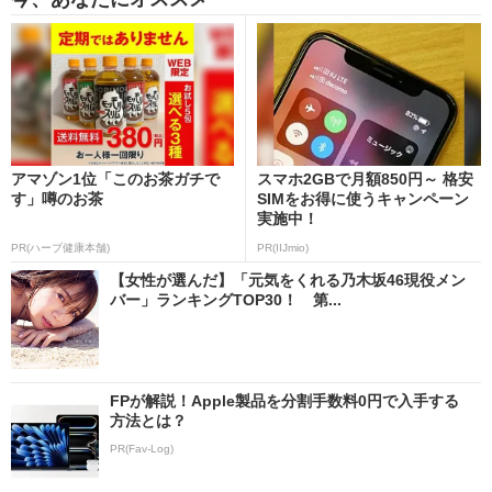
アマゾン1位「このお茶ガチで
スマホ2GBで月額850円～ 格安
す」噂のお茶
SIMをお得に使うキャンペーン
実施中！
PR(ハーブ健康本舗)
PR(IIJmio)
【女性が選んだ】「元気をくれる乃木坂46現役メン
バー」ランキングTOP30！ 第...
FPが解説！Apple製品を分割手数料0円で入手する
方法とは？
PR(Fav-Log)