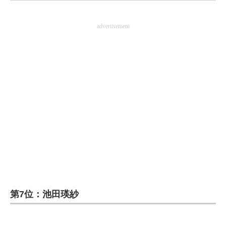
企業向けIT製品の総合サイト
advertisement
IT製品の技術・比較・事例
製造業のIT導入・活用を支援
モノづくり技術者専門サイト
エレクトロニクス専門サイト
電子設計の基本と応用
エネルギーの専門メディア
建設×テクノロジーの最前線
ちょっと気になるネットの話題
第7位：池田瑛紗