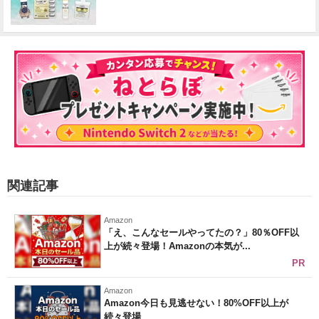
関連記事
Amazon
「え、こんなセールやってたの？」80％OFF以
上が続々登場！Amazonの本気が...
PR
Amazon
Amazon今日も見逃せない！80%OFF以上が
続々登場