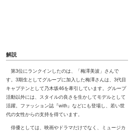
企業向けIT製品の総合サイト
IT製品の技術・比較・事例
製造業のIT導入・活用を支援
モノづくり技術者専門サイト
解説
エレクトロニクス専門サイト
第3位にランクインしたのは、「梅澤美波」さんで
電子設計の基本と応用
す。3期生としてグループに加入した梅澤さんは、3代目
エネルギーの専門メディア
キャプテンとして乃木坂46を牽引しています。グループ
活動以外には、スタイルの良さを生かしてモデルとして
建設×テクノロジーの最前線
活躍。ファッション誌『with』などにも登場し、若い世
ちょっと気になるネットの話題
代の女性からの支持を得ています。
俳優としては、映画やドラマだけでなく、ミュージカ