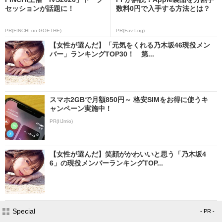
セッションが話題に！
数料0円で入手する方法とは？
PR(FINCHI on GOETHE)
PR(Fav-Log)
【女性が選んだ】「元気をくれる乃木坂46現役メン
バー」ランキングTOP30！ 第...
スマホ2GBで月額850円～ 格安SIMをお得に使うキ
ャンペーン実施中！
PR(IIJmio)
【女性が選んだ】笑顔がかわいいと思う「乃木坂4
6」の現役メンバーランキングTOP...
Special
- PR -