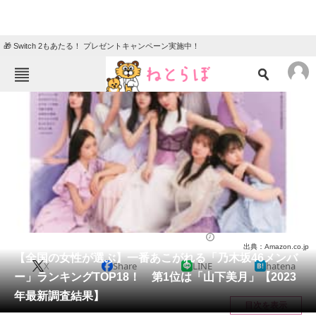
🎁 Switch 2もあたる！ プレゼントキャンペーン実施中！
ねとらぼメニュー
TOP
ニュース
エンタメ
クイズ
グルメ
地域
住まい
教育・育児
動物
リサーチ
芸能人
2023/07/26 22:25（公開）
出典：Amazon.co.jp
会員記事
【全国の女性が選ぶ】一番あこがれる「乃木坂46メンバ
X
Share
LINE
hatena
ー」ランキングTOP18！ 第1位は「山下美月」【2023
メディア
年最新調査結果】
目次を表示
注目記事を集めた総合ページ