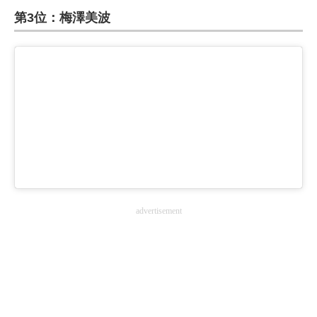
第3位：梅澤美波
ITの今と未来を見通す
スマホと通信の最新トレンド
進化するPCとデバイスの未来
好きが集まる 比べて選べる
ビジネスと働き方のヒント
AI活用のいまが分かる
advertisement
企業ITのトレンドを詳説
経営リーダーのコミュニティ
マーケ×ITの今がよく分かる
ITエンジニア向け専門サイト