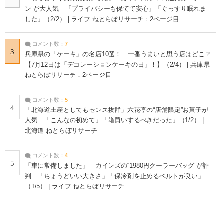
ン”が大人気 「プライバシーも保てて安心」「ぐっすり眠れま
した」（2/2） | ライフ ねとらぼリサーチ：2ページ目
コメント数：
7
3
兵庫県の「ケーキ」の名店10選！ 一番うまいと思う店はどこ？
【7月12日は「デコレーションケーキの日」！】（2/4） | 兵庫県
ねとらぼリサーチ：2ページ目
コメント数：
5
4
「北海道土産としてもセンス抜群」六花亭の“店舗限定”お菓子が
人気 「こんなの初めて」「箱買いするべきだった」（1/2） |
北海道 ねとらぼリサーチ
コメント数：
4
5
「車に常備しました」 カインズの“1980円クーラーバッグ”が評
判 「ちょうどいい大きさ」「保冷剤を止めるベルトが良い」
（1/5） | ライフ ねとらぼリサーチ