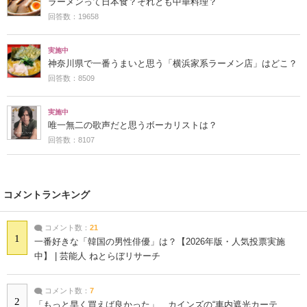
ラーメンって日本食？それとも中華料理？
回答数：19658
実施中
神奈川県で一番うまいと思う「横浜家系ラーメン店」はどこ？
回答数：8509
実施中
唯一無二の歌声だと思うボーカリストは？
回答数：8107
コメントランキング
コメント数：
21
1
一番好きな「韓国の男性俳優」は？【2026年版・人気投票実施
中】 | 芸能人 ねとらぼリサーチ
コメント数：
7
2
「もっと早く買えば良かった」 カインズの“車内遮光カーテ