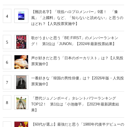
【難読名字】「現役ハロプロメンバー」9選！ 「豫
4
風」「上國料」など、「知らないと読めない」と思うの
はどれ？【人気投票実施中】
歌がうまいと思う「BE:FIRST」のメンバーランキン
5
グ！ 第1位は「JUNON」【2024年最新投票結果】
声が好きだと思う「日本のボーカリスト」は？【人気投
6
票実施中】
一番好きな「韓国の男性俳優」は？【2026年版・人気投
7
票実施中】
「歴代ジュノンボーイ」タレントパワーランキング
8
TOP12！ 第1位は「小池徹平」【2023年最新調査結
果】
【60代が選ぶ】最強だと思う「1980年代後半デビューの