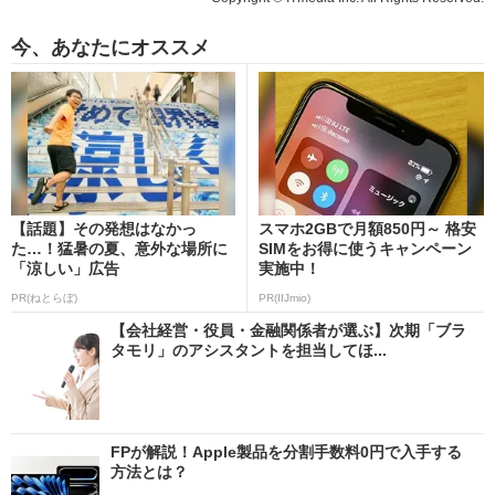
今、あなたにオススメ
【話題】その発想はなかっ
スマホ2GBで月額850円～ 格安
た…！猛暑の夏、意外な場所に
SIMをお得に使うキャンペーン
「涼しい」広告
実施中！
PR(ねとらぼ)
PR(IIJmio)
【会社経営・役員・金融関係者が選ぶ】次期「ブラ
タモリ」のアシスタントを担当してほ...
FPが解説！Apple製品を分割手数料0円で入手する
方法とは？