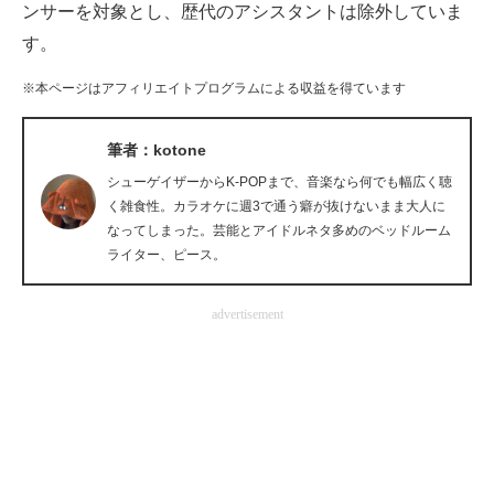
ンサーを対象とし、歴代のアシスタントは除外していま
企業向けIT製品の総合サイト
す。
IT製品の技術・比較・事例
※本ページはアフィリエイトプログラムによる収益を得ています
製造業のIT導入・活用を支援
筆者：kotone
モノづくり技術者専門サイト
シューゲイザーからK-POPまで、音楽なら何でも幅広く聴
く雑食性。カラオケに週3で通う癖が抜けないまま大人に
エレクトロニクス専門サイト
なってしまった。芸能とアイドルネタ多めのベッドルーム
ライター、ピース。
電子設計の基本と応用
エネルギーの専門メディア
advertisement
建設×テクノロジーの最前線
ちょっと気になるネットの話題