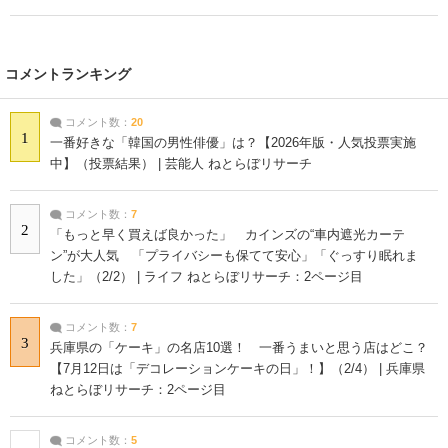
コメントランキング
コメント数：
20
1
一番好きな「韓国の男性俳優」は？【2026年版・人気投票実施
中】（投票結果） | 芸能人 ねとらぼリサーチ
コメント数：
7
2
「もっと早く買えば良かった」 カインズの“車内遮光カーテ
ン”が大人気 「プライバシーも保てて安心」「ぐっすり眠れま
した」（2/2） | ライフ ねとらぼリサーチ：2ページ目
コメント数：
7
3
兵庫県の「ケーキ」の名店10選！ 一番うまいと思う店はどこ？
【7月12日は「デコレーションケーキの日」！】（2/4） | 兵庫県
ねとらぼリサーチ：2ページ目
コメント数：
5