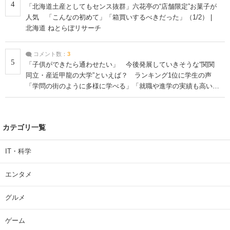
4
「北海道土産としてもセンス抜群」六花亭の“店舗限定”お菓子が
人気 「こんなの初めて」「箱買いするべきだった」（1/2） |
北海道 ねとらぼリサーチ
コメント数：
3
5
「子供ができたら通わせたい」 今後発展していきそうな“関関
同立・産近甲龍の大学”といえば？ ランキング1位に学生の声
「学問の街のように多様に学べる」「就職や進学の実績も高い」
| 大学 ねとらぼリサーチ
カテゴリ一覧
IT・科学
エンタメ
グルメ
ゲーム