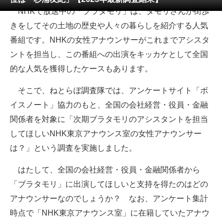
NHKで放送中の「ブラタモリ」は、タモリさんが街歩
ITの今と未来を見通す
きをしてその土地の歴史や人々の暮らしを紹介する人気
番組です。NHKの女性アナウンサーがこれまでアシスタ
スマホと通信の最新トレンド
ントを担当し、この番組への出演をキッカケとして全国
進化するPCとデバイスの未来
的な人気を獲得したケースもあります。
好きが集まる 比べて選べる
そこで、ねとらぼ調査隊では、アンケートサイト「ボ
イスノート」協力のもと、全国の会社経営・役員・金融
ビジネスと働き方のヒント
関係者を対象に「次期ブラタモリのアシスタントを担当
AI活用のいまが分かる
してほしいNHK東京アナウンス室の女性アナウンサー
は？」という調査を実施しました。
企業ITのトレンドを詳説
はたして、全国の会社経営・役員・金融関係者から
経営リーダーのコミュニティ
「ブラタモリ」に出演してほしいと支持を得たのはどの
マーケ×ITの今がよく分かる
アナウンサーなのでしょうか？ なお、アンケート集計
時点で「NHK東京アナウンス室」に在籍していたアナウ
ITエンジニア向け専門サイト