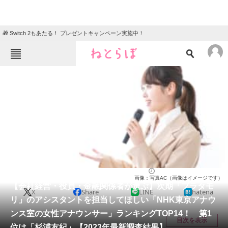
🎁 Switch 2もあたる！ プレゼントキャンペーン実施中！
ねとらぼメニュー
TOP
ニュース
エンタメ
クイズ
グルメ
地域
住まい
教育・育児
動物
リサーチ
アナウンサー
2023/08/09 17:40（公開）
画像：写真AC（画像はイメージです）
会員記事
【会社経営・役員・金融関係者が選ぶ】次期「ブラタモ
X
Share
LINE
hatena
リ」のアシスタントを担当してほしい「NHK東京アナウ
メディア
ンス室の女性アナウンサー」ランキングTOP14！ 第1
目次を表示
位は「杉浦友紀」【2023年最新調査結果】
注目記事を集めた総合ページ