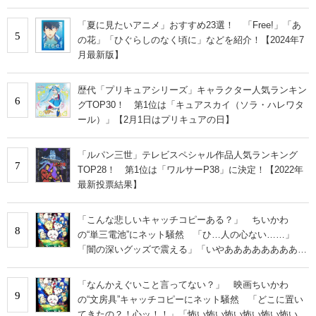
「夏に見たいアニメ」おすすめ23選！ 「Free!」「あ
5
の花」「ひぐらしのなく頃に」などを紹介！【2024年7
月最新版】
歴代「プリキュアシリーズ」キャラクター人気ランキン
6
グTOP30！ 第1位は「キュアスカイ（ソラ・ハレワタ
ール）」【2月1日はプリキュアの日】
「ルパン三世」テレビスペシャル作品人気ランキング
7
TOP28！ 第1位は「ワルサーP38」に決定！【2022年
最新投票結果】
「こんな悲しいキャッチコピーある？」 ちいかわ
8
の“単三電池”にネット騒然 「ひ…人の心ない……」
「闇の深いグッズで震える」「いやあああああああああ
あ」
「なんかえぐいこと言ってない？」 映画ちいかわ
9
の“文房具”キャッチコピーにネット騒然 「どこに置い
てきたの？！心ッ！！」「怖い怖い怖い怖い怖い怖い怖