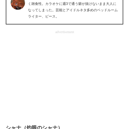
く雑食性。カラオケに週3で通う癖が抜けないまま大人に
企業向けIT製品の総合サイト
なってしまった。芸能とアイドルネタ多めのベッドルーム
ライター、ピース。
IT製品の技術・比較・事例
製造業のIT導入・活用を支援
advertisement
モノづくり技術者専門サイト
エレクトロニクス専門サイト
電子設計の基本と応用
エネルギーの専門メディア
建設×テクノロジーの最前線
ちょっと気になるネットの話題
シャナ（灼眼のシャナ）