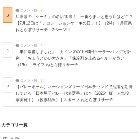
コメント数：
7
3
兵庫県の「ケーキ」の名店10選！ 一番うまいと思う店はどこ？
【7月12日は「デコレーションケーキの日」！】（2/4） | 兵庫県
ねとらぼリサーチ：2ページ目
コメント数：
4
4
「車に常備しました」 カインズの“1980円クーラーバッグ”が評
判 「ちょうどいい大きさ」「保冷剤を止めるベルトが良い」
（1/5） | ライフ ねとらぼリサーチ
コメント数：
3
5
【バレーボール】ネーションズリーグ日本ラウンドで活躍を期待
している「日本男子バレー代表選手」は？【2026年版・人気投
票実施中】（投票結果） | スポーツ ねとらぼリサーチ
カテゴリ一覧