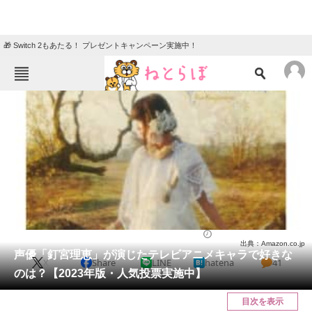
🎁 Switch 2もあたる！ プレゼントキャンペーン実施中！
ねとらぼメニュー
TOP
ニュース
エンタメ
クイズ
グルメ
地域
住まい
教育・育児
動物
リサーチ
アニメ
2023/08/14 18:40（公開）
出典：Amazon.co.jp
会員記事
声優「釘宮理恵」が演じたテレビアニメキャラで好きな
X
Share
LINE
hatena
41
のは？【2023年版・人気投票実施中】
メディア
目次を表示
注目記事を集めた総合ページ