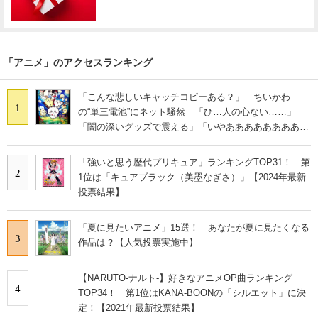
「アニメ」のアクセスランキング
「こんな悲しいキャッチコピーある？」 ちいかわ
1
の“単三電池”にネット騒然 「ひ…人の心ない……」
「闇の深いグッズで震える」「いやあああああああああ
あ」
「強いと思う歴代プリキュア」ランキングTOP31！ 第
2
1位は「キュアブラック（美墨なぎさ）」【2024年最新
投票結果】
「夏に見たいアニメ」15選！ あなたが夏に見たくなる
3
作品は？【人気投票実施中】
【NARUTO-ナルト-】好きなアニメOP曲ランキング
4
TOP34！ 第1位はKANA-BOONの「シルエット」に決
定！【2021年最新投票結果】