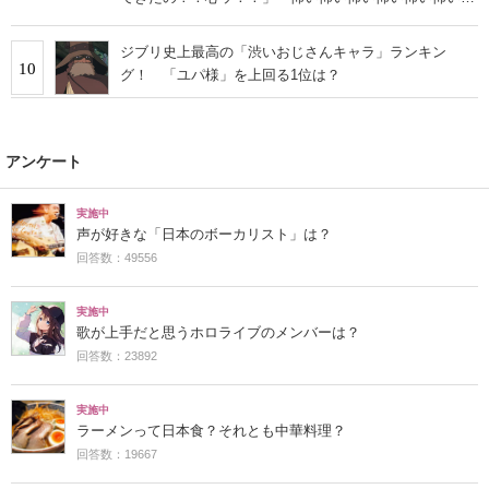
い」
ジブリ史上最高の「渋いおじさんキャラ」ランキン
10
グ！ 「ユパ様」を上回る1位は？
アンケート
実施中
声が好きな「日本のボーカリスト」は？
回答数：49556
実施中
歌が上手だと思うホロライブのメンバーは？
回答数：23892
実施中
ラーメンって日本食？それとも中華料理？
回答数：19667