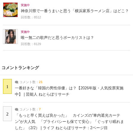
実施中
神奈川県で一番うまいと思う「横浜家系ラーメン店」はどこ？
回答数：8512
実施中
唯一無二の歌声だと思うボーカリストは？
回答数：8129
コメントランキング
コメント数：
21
1
一番好きな「韓国の男性俳優」は？【2026年版・人気投票実施
中】 | 芸能人 ねとらぼリサーチ
コメント数：
7
2
「もっと早く買えば良かった」 カインズの“車内遮光カーテ
ン”が大人気 「プライバシーも保てて安心」「ぐっすり眠れま
した」（2/2） | ライフ ねとらぼリサーチ：2ページ目