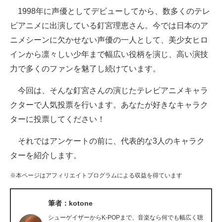
1998年に声優としてデビューしてから、数多くのテレ
ITの今と未来を見通す
ビアニメに出演している釘宮理恵さん。今では日本のア
ニメシーンに欠かせない声優の一人として、美少女ヒロ
スマホと通信の最新トレンド
インから凛々しい少年まで幅広い役柄を演じ、高い演技
進化するPCとデバイスの未来
力で多くのファンを魅了し続けています。
好きが集まる 比べて選べる
今回は、そんな釘宮さんの演じたテレビアニメキャラ
クターで人気投票を行います。あなたが好きなキャラク
ビジネスと働き方のヒント
ターに投票してください！
AI活用のいまが分かる
それではアンケートの前に、代表的な3人のキャラク
企業ITのトレンドを詳説
ターを紹介します。
経営リーダーのコミュニティ
※本ページはアフィリエイトプログラムによる収益を得ています
マーケ×ITの今がよく分かる
筆者：kotone
ITエンジニア向け専門サイト
シューゲイザーからK-POPまで、音楽なら何でも幅広く聴