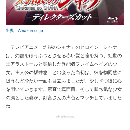
出典：Amazon.co.jp
テレビアニメ「灼眼のシャナ」のヒロイン・シャナ
は、灼熱をほうふつとさせる赤い髪と瞳を持つ、紅世の
王アラストールと契約した異能者フレイムヘイズの少
女。主人公の坂井悠二と出会った当初は、彼を物同然に
扱うなど冷たい一面も目立ちましたが、少しずつ彼に心
を開いていきます。素直で真面目、そして勝ち気な少女
の凛とした姿が、釘宮さんの声色とマッチしていました
ね。
advertisement