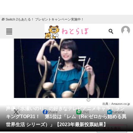
🎁 Switch 2もあたる！ プレゼントキャンペーン実施中！
ねとらぼメニュー
TOP
ニュース
エンタメ
クイズ
グルメ
地域
住まい
教育・育児
動物
リサーチ
芸能人
2023/12/19 22:35（公開）
出典：Amazon.co.jp
会員記事
声優「水瀬いのり」の好きなテレビアニメキャラ」ラン
X
Share
LINE
hatena
キングTOP31！ 第1位は「レム（Re:ゼロから始める異
メディア
世界生活 シリーズ）」【2023年最新投票結果】
目次を表示
注目記事を集めた総合ページ