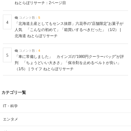
ねとらぼリサーチ：2ページ目
コメント数：
5
4
「北海道土産としてもセンス抜群」六花亭の“店舗限定”お菓子が
人気 「こんなの初めて」「箱買いするべきだった」（1/2） |
北海道 ねとらぼリサーチ
コメント数：
4
5
「車に常備しました」 カインズの“1980円クーラーバッグ”が評
判 「ちょうどいい大きさ」「保冷剤を止めるベルトが良い」
（1/5） | ライフ ねとらぼリサーチ
カテゴリ一覧
IT・科学
エンタメ