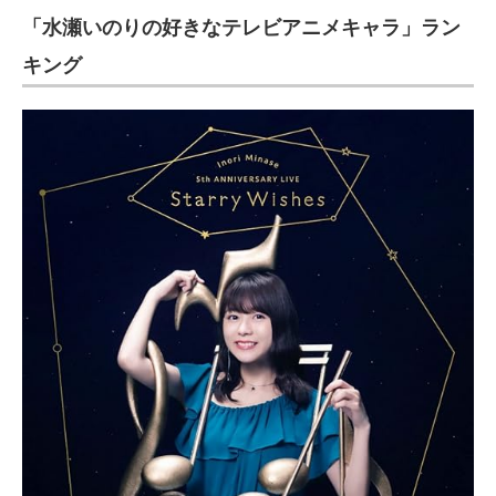
「水瀬いのりの好きなテレビアニメキャラ」ラン
ITの今と未来を見通す
キング
スマホと通信の最新トレンド
進化するPCとデバイスの未来
好きが集まる 比べて選べる
ビジネスと働き方のヒント
AI活用のいまが分かる
企業ITのトレンドを詳説
経営リーダーのコミュニティ
マーケ×ITの今がよく分かる
ITエンジニア向け専門サイト