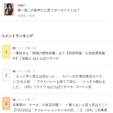
実施中
唯一無二の歌声だと思うボーカリストは？
回答数：8108
コメントランキング
コメント数：
21
1
一番好きな「韓国の男性俳優」は？【2026年版・人気投票実施
中】 | 芸能人 ねとらぼリサーチ
コメント数：
7
2
「もっと早く買えば良かった」 カインズの“車内遮光カーテ
ン”が大人気 「プライバシーも保てて安心」「ぐっすり眠れま
した」（2/2） | ライフ ねとらぼリサーチ：2ページ目
コメント数：
7
3
兵庫県の「ケーキ」の名店10選！ 一番うまいと思う店はどこ？
【7月12日は「デコレーションケーキの日」！】（2/4） | 兵庫県