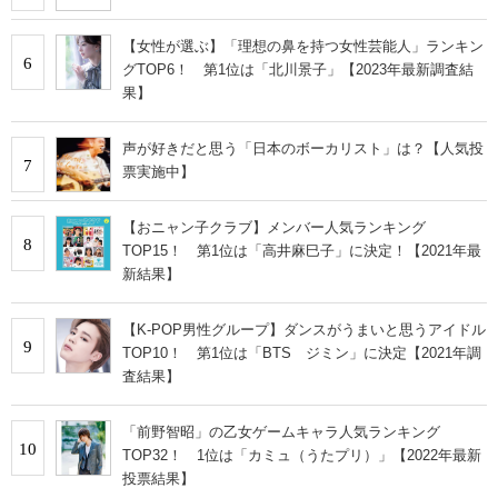
【女性が選ぶ】「理想の鼻を持つ女性芸能人」ランキン
6
グTOP6！ 第1位は「北川景子」【2023年最新調査結
果】
声が好きだと思う「日本のボーカリスト」は？【人気投
7
票実施中】
【おニャン子クラブ】メンバー人気ランキング
8
TOP15！ 第1位は「高井麻巳子」に決定！【2021年最
新結果】
【K-POP男性グループ】ダンスがうまいと思うアイドル
9
TOP10！ 第1位は「BTS ジミン」に決定【2021年調
査結果】
「前野智昭」の乙女ゲームキャラ人気ランキング
10
TOP32！ 1位は「カミュ（うたプリ）」【2022年最新
投票結果】