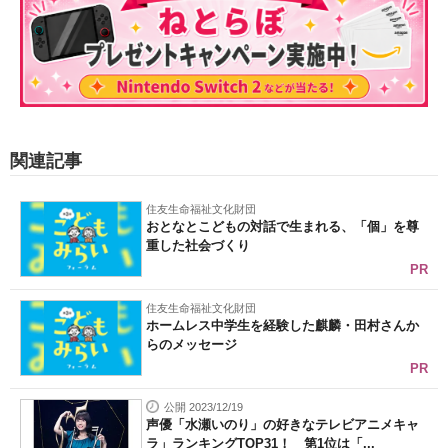
関連記事
住友生命福祉文化財団
おとなとこどもの対話で生まれる、「個」を尊
重した社会づくり
PR
住友生命福祉文化財団
ホームレス中学生を経験した麒麟・田村さんか
らのメッセージ
PR
公開 2023/12/19
声優「水瀬いのり」の好きなテレビアニメキャ
ラ」ランキングTOP31！ 第1位は「...