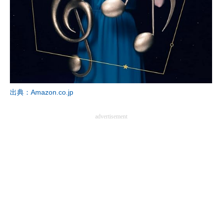
企業向けIT製品の総合サイト
IT製品の技術・比較・事例
製造業のIT導入・活用を支援
モノづくり技術者専門サイト
出典：Amazon.co.jp
エレクトロニクス専門サイト
advertisement
電子設計の基本と応用
エネルギーの専門メディア
建設×テクノロジーの最前線
ちょっと気になるネットの話題