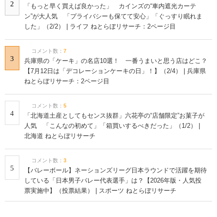
2
「もっと早く買えば良かった」 カインズの“車内遮光カーテ
ン”が大人気 「プライバシーも保てて安心」「ぐっすり眠れま
した」（2/2） | ライフ ねとらぼリサーチ：2ページ目
コメント数：
7
3
兵庫県の「ケーキ」の名店10選！ 一番うまいと思う店はどこ？
【7月12日は「デコレーションケーキの日」！】（2/4） | 兵庫県
ねとらぼリサーチ：2ページ目
コメント数：
5
4
「北海道土産としてもセンス抜群」六花亭の“店舗限定”お菓子が
人気 「こんなの初めて」「箱買いするべきだった」（1/2） |
北海道 ねとらぼリサーチ
コメント数：
3
5
【バレーボール】ネーションズリーグ日本ラウンドで活躍を期待
している「日本男子バレー代表選手」は？【2026年版・人気投
票実施中】（投票結果） | スポーツ ねとらぼリサーチ