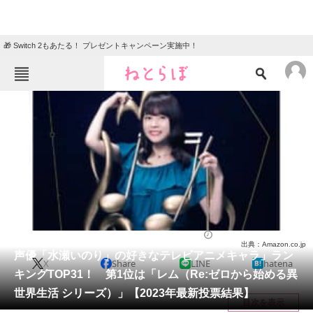
🎁 Switch 2もあたる！ プレゼントキャンペーン実施中！
ねとらぼメニュー
TOP
ニュース
エンタメ
クイズ
グルメ
地域
住まい
教育・育児
動物
リサーチ
芸能人
2023/12/19 22:35（公開）
出典：Amazon.co.jp
会員記事
声優「水瀬いのり」の好きなテレビアニメキャラ」ラン
X
Share
LINE
hatena
キングTOP31！ 第1位は「レム（Re:ゼロから始める異
メディア
世界生活 シリーズ）」【2023年最新投票結果】
目次を表示
注目記事を集めた総合ページ