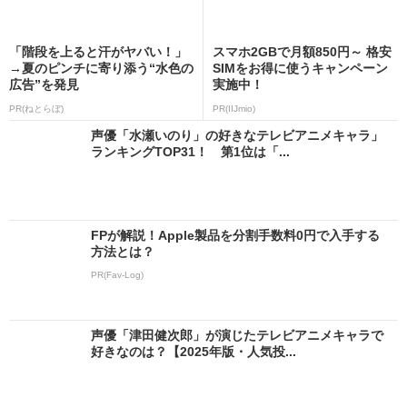
「階段を上ると汗がヤバい！」
スマホ2GBで月額850円～ 格安
→夏のピンチに寄り添う“水色の
SIMをお得に使うキャンペーン
広告”を発見
実施中！
PR(ねとらぼ)
PR(IIJmio)
声優「水瀬いのり」の好きなテレビアニメキャラ」
ランキングTOP31！ 第1位は「...
FPが解説！Apple製品を分割手数料0円で入手する
方法とは？
PR(Fav-Log)
声優「津田健次郎」が演じたテレビアニメキャラで
好きなのは？【2025年版・人気投...