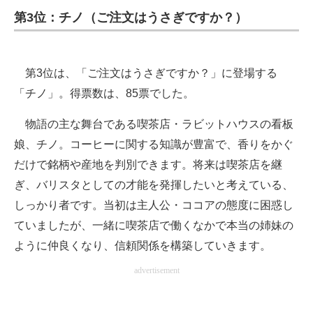
第3位：チノ（ご注文はうさぎですか？）
ITの今と未来を見通す
スマホと通信の最新トレンド
第3位は、「ご注文はうさぎですか？」に登場する
進化するPCとデバイスの未来
「チノ」。得票数は、85票でした。
好きが集まる 比べて選べる
物語の主な舞台である喫茶店・ラビットハウスの看板
娘、チノ。コーヒーに関する知識が豊富で、香りをかぐ
ビジネスと働き方のヒント
だけで銘柄や産地を判別できます。将来は喫茶店を継
AI活用のいまが分かる
ぎ、バリスタとしての才能を発揮したいと考えている、
しっかり者です。当初は主人公・ココアの態度に困惑し
企業ITのトレンドを詳説
ていましたが、一緒に喫茶店で働くなかで本当の姉妹の
経営リーダーのコミュニティ
ように仲良くなり、信頼関係を構築していきます。
マーケ×ITの今がよく分かる
advertisement
ITエンジニア向け専門サイト