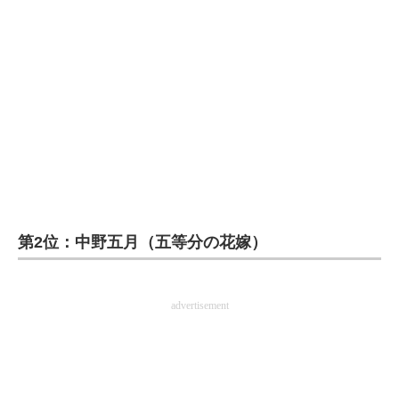
企業向けIT製品の総合サイト
IT製品の技術・比較・事例
製造業のIT導入・活用を支援
モノづくり技術者専門サイト
エレクトロニクス専門サイト
電子設計の基本と応用
第2位：中野五月（五等分の花嫁）
エネルギーの専門メディア
建設×テクノロジーの最前線
advertisement
ちょっと気になるネットの話題