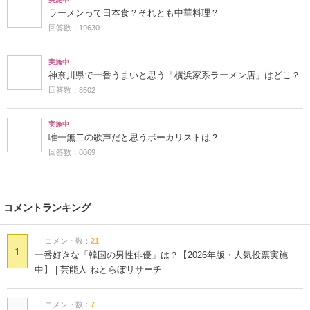
ラーメンって日本食？それとも中華料理？
回答数：19630
実施中
神奈川県で一番うまいと思う「横浜家系ラーメン店」はどこ？
回答数：8502
実施中
唯一無二の歌声だと思うボーカリストは？
回答数：8069
コメントランキング
コメント数：
21
1
一番好きな「韓国の男性俳優」は？【2026年版・人気投票実施
中】 | 芸能人 ねとらぼリサーチ
コメント数：
7