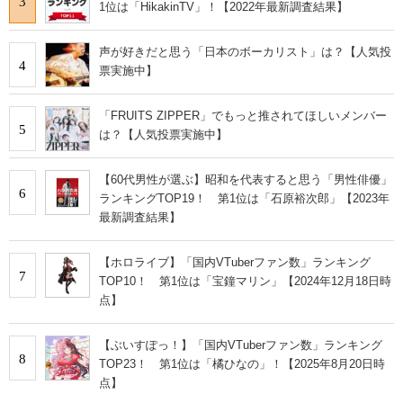
3
1位は「HikakinTV」！【2022年最新調査結果】
声が好きだと思う「日本のボーカリスト」は？【人気投
4
票実施中】
「FRUITS ZIPPER」でもっと推されてほしいメンバー
5
は？【人気投票実施中】
【60代男性が選ぶ】昭和を代表すると思う「男性俳優」
6
ランキングTOP19！ 第1位は「石原裕次郎」【2023年
最新調査結果】
【ホロライブ】「国内VTuberファン数」ランキング
7
TOP10！ 第1位は「宝鐘マリン」【2024年12月18日時
点】
【ぶいすぽっ！】「国内VTuberファン数」ランキング
8
TOP23！ 第1位は「橘ひなの」！【2025年8月20日時
点】