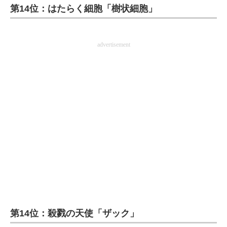
第14位：はたらく細胞「樹状細胞」
企業向けIT製品の総合サイト
IT製品の技術・比較・事例
advertisement
製造業のIT導入・活用を支援
モノづくり技術者専門サイト
エレクトロニクス専門サイト
電子設計の基本と応用
エネルギーの専門メディア
建設×テクノロジーの最前線
ちょっと気になるネットの話題
第14位：殺戮の天使「ザック」