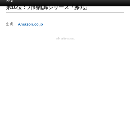
第16位：刀剣乱舞シリーズ「膝丸」
ITの今と未来を見通す
出典：
Amazon.co.jp
スマホと通信の最新トレンド
進化するPCとデバイスの未来
advertisement
好きが集まる 比べて選べる
ビジネスと働き方のヒント
AI活用のいまが分かる
企業ITのトレンドを詳説
経営リーダーのコミュニティ
マーケ×ITの今がよく分かる
ITエンジニア向け専門サイト