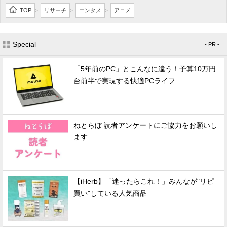
TOP
リサーチ
エンタメ
アニメ
>
>
>
Special
- PR -
「5年前のPC」とこんなに違う！予算10万円
台前半で実現する快適PCライフ
ねとらぼ 読者アンケートにご協力をお願いし
ます
【iHerb】「迷ったらこれ！」みんなが"リピ
買い"している人気商品