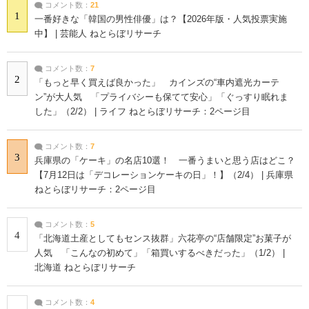
コメント数：
21
1
一番好きな「韓国の男性俳優」は？【2026年版・人気投票実施
中】 | 芸能人 ねとらぼリサーチ
コメント数：
7
2
「もっと早く買えば良かった」 カインズの“車内遮光カーテ
ン”が大人気 「プライバシーも保てて安心」「ぐっすり眠れま
した」（2/2） | ライフ ねとらぼリサーチ：2ページ目
コメント数：
7
3
兵庫県の「ケーキ」の名店10選！ 一番うまいと思う店はどこ？
【7月12日は「デコレーションケーキの日」！】（2/4） | 兵庫県
ねとらぼリサーチ：2ページ目
コメント数：
5
4
「北海道土産としてもセンス抜群」六花亭の“店舗限定”お菓子が
人気 「こんなの初めて」「箱買いするべきだった」（1/2） |
北海道 ねとらぼリサーチ
コメント数：
4