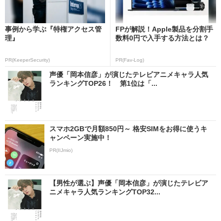
事例から学ぶ『特権アクセス管
FPが解説！Apple製品を分割手
理』
数料0円で入手する方法とは？
PR(KeeperSecurity)
PR(Fav-Log)
声優「岡本信彦」が演じたテレビアニメキャラ人気
ランキングTOP26！ 第1位は「...
スマホ2GBで月額850円～ 格安SIMをお得に使うキ
ャンペーン実施中！
PR(IIJmio)
【男性が選ぶ】声優「岡本信彦」が演じたテレビア
ニメキャラ人気ランキングTOP32...