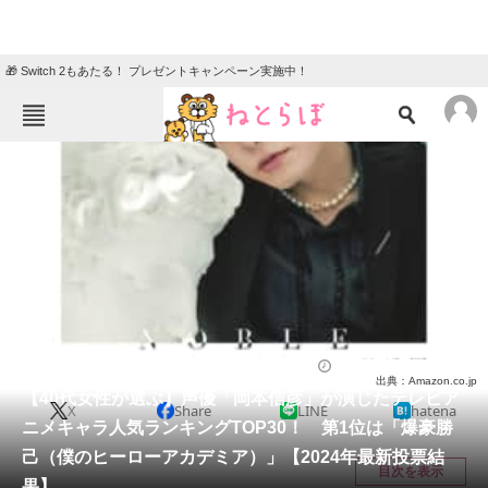
🎁 Switch 2もあたる！ プレゼントキャンペーン実施中！
ねとらぼメニュー
TOP
ニュース
エンタメ
クイズ
グルメ
地域
住まい
教育・育児
動物
リサーチ
アニメ
2024/02/25 20:30（公開）
出典：Amazon.co.jp
会員記事
【40代女性が選ぶ】声優「岡本信彦」が演じたテレビア
X
Share
LINE
hatena
ニメキャラ人気ランキングTOP30！ 第1位は「爆豪勝
メディア
己（僕のヒーローアカデミア）」【2024年最新投票結
目次を表示
果】
注目記事を集めた総合ページ