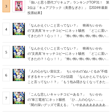
「強いと思う歴代プリキュア」ランキングTOP31！ 第
3
1位は「キュアブラック（美墨なぎさ）」【2024年最新
投票結果】
「なんかえぐいこと言ってない？」 映画ちいかわ
4
の“文房具”キャッチコピーにネット騒然 「どこに置い
てきたの？！心ッ！！」「怖い怖い怖い怖い怖い怖い怖
い」
「なんかえぐいこと言ってない？」 映画ちいかわ
5
の“文房具”キャッチコピーにネット騒然 「どこに置い
てきたの？！心ッ！！」「怖い怖い怖い怖い怖い怖い怖
い」
「人の心がない宣伝文」 ちいかわの“ぬいぐるみ”不穏
6
すぎるキャッチフレーズが話題 「なんかとんでもない
こと言ってない！？」「もう包み隠さなくなってきた
な」
「こんな悲しいキャッチコピーある？」 ちいかわ
7
の“単三電池”にネット騒然 「ひ…人の心ない……」
「闇の深いグッズで震える」「いやあああああああああ
あ」