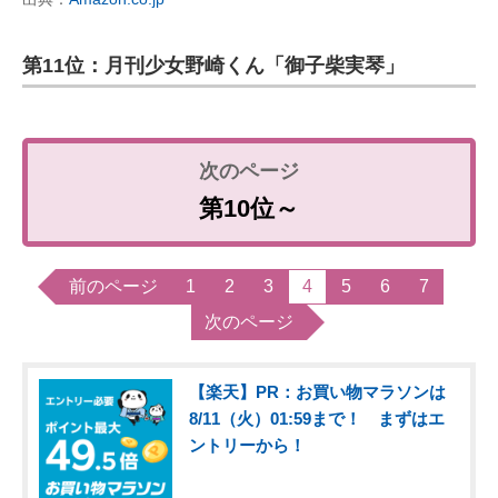
第11位：月刊少女野崎くん「御子柴実琴」
第10位～
前のページ
1
2
3
4
5
6
7
次のページ
【楽天】PR：お買い物マラソンは
8/11（火）01:59まで！ まずはエ
ントリーから！