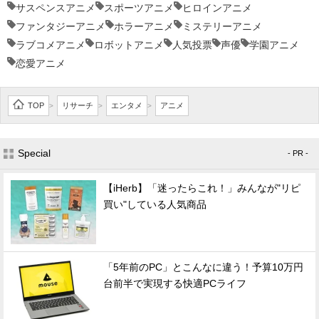
サスペンスアニメ
スポーツアニメ
ヒロインアニメ
ファンタジーアニメ
ホラーアニメ
ミステリーアニメ
ラブコメアニメ
ロボットアニメ
人気投票
声優
学園アニメ
恋愛アニメ
TOP
リサーチ
エンタメ
アニメ
>
>
>
Special
- PR -
【iHerb】「迷ったらこれ！」みんなが"リピ
買い"している人気商品
「5年前のPC」とこんなに違う！予算10万円
台前半で実現する快適PCライフ