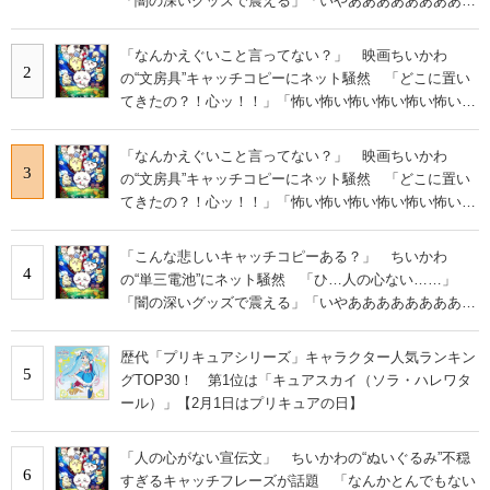
「闇の深いグッズで震える」「いやあああああああああ
あ」
「なんかえぐいこと言ってない？」 映画ちいかわ
2
の“文房具”キャッチコピーにネット騒然 「どこに置い
てきたの？！心ッ！！」「怖い怖い怖い怖い怖い怖い怖
い」
「なんかえぐいこと言ってない？」 映画ちいかわ
3
の“文房具”キャッチコピーにネット騒然 「どこに置い
てきたの？！心ッ！！」「怖い怖い怖い怖い怖い怖い怖
い」
「こんな悲しいキャッチコピーある？」 ちいかわ
4
の“単三電池”にネット騒然 「ひ…人の心ない……」
「闇の深いグッズで震える」「いやあああああああああ
あ」
歴代「プリキュアシリーズ」キャラクター人気ランキン
5
グTOP30！ 第1位は「キュアスカイ（ソラ・ハレワタ
ール）」【2月1日はプリキュアの日】
「人の心がない宣伝文」 ちいかわの“ぬいぐるみ”不穏
6
すぎるキャッチフレーズが話題 「なんかとんでもない