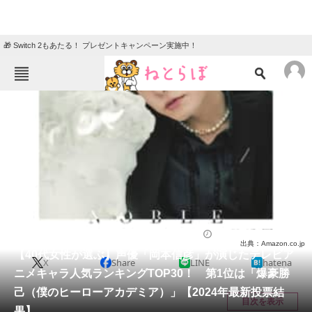
🎁 Switch 2もあたる！ プレゼントキャンペーン実施中！
ねとらぼメニュー
TOP
ニュース
エンタメ
クイズ
グルメ
地域
住まい
教育・育児
動物
リサーチ
アニメ
2024/02/25 20:30（公開）
出典：Amazon.co.jp
会員記事
【40代女性が選ぶ】声優「岡本信彦」が演じたテレビア
X
Share
LINE
hatena
ニメキャラ人気ランキングTOP30！ 第1位は「爆豪勝
メディア
己（僕のヒーローアカデミア）」【2024年最新投票結
目次を表示
果】
注目記事を集めた総合ページ