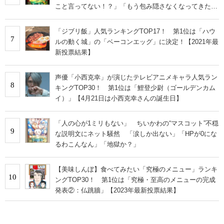
こと言ってない！？」「もう包み隠さなくなってきた
な」
「ジブリ飯」人気ランキングTOP17！ 第1位は「ハウ
7
ルの動く城」の「ベーコンエッグ」に決定！【2021年最
新投票結果】
声優「小西克幸」が演じたテレビアニメキャラ人気ラン
8
キングTOP30！ 第1位は「鯉登少尉（ゴールデンカム
イ）」【4月21日は小西克幸さんの誕生日】
「人の心が1ミリもない」 ちいかわの“マスコット”不穏
9
な説明文にネット騒然 「涙しか出ない」「HPが0にな
るわこんなん」「地獄か？」
【美味しんぼ】食べてみたい「究極のメニュー」ランキ
10
ングTOP30！ 第1位は「究極・至高のメニューの完成
発表②：仏跳牆」【2023年最新投票結果】