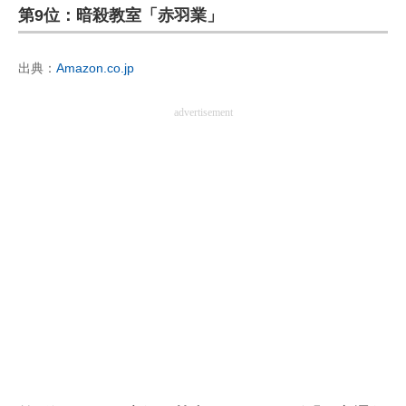
第9位：暗殺教室「赤羽業」
企業向けIT製品の総合サイト
IT製品の技術・比較・事例
出典：
Amazon.co.jp
製造業のIT導入・活用を支援
advertisement
モノづくり技術者専門サイト
エレクトロニクス専門サイト
電子設計の基本と応用
エネルギーの専門メディア
建設×テクノロジーの最前線
ちょっと気になるネットの話題