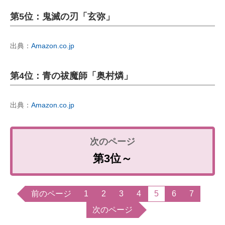
第5位：鬼滅の刃「玄弥」
出典：
Amazon.co.jp
第4位：青の祓魔師「奥村燐」
出典：
Amazon.co.jp
第3位～
前のページ
1
2
3
4
5
6
7
次のページ