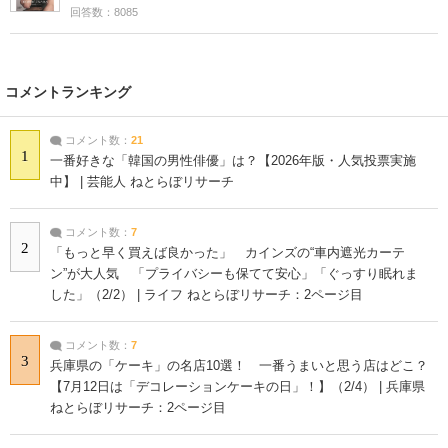
回答数：8085
コメントランキング
コメント数：
21
1
一番好きな「韓国の男性俳優」は？【2026年版・人気投票実施
中】 | 芸能人 ねとらぼリサーチ
コメント数：
7
2
「もっと早く買えば良かった」 カインズの“車内遮光カーテ
ン”が大人気 「プライバシーも保てて安心」「ぐっすり眠れま
した」（2/2） | ライフ ねとらぼリサーチ：2ページ目
コメント数：
7
3
兵庫県の「ケーキ」の名店10選！ 一番うまいと思う店はどこ？
【7月12日は「デコレーションケーキの日」！】（2/4） | 兵庫県
ねとらぼリサーチ：2ページ目