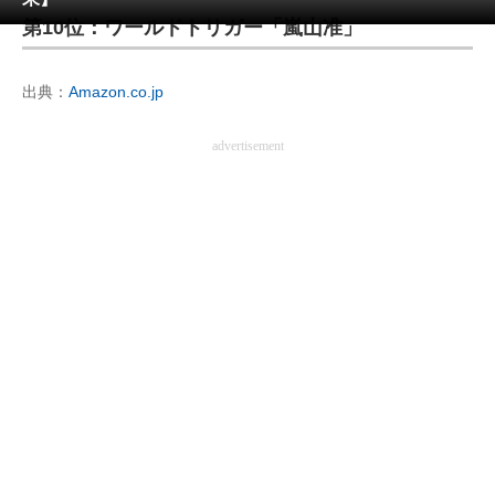
第10位：ワールドトリガー「嵐山准」
ITの今と未来を見通す
出典：
Amazon.co.jp
スマホと通信の最新トレンド
進化するPCとデバイスの未来
advertisement
好きが集まる 比べて選べる
ビジネスと働き方のヒント
AI活用のいまが分かる
企業ITのトレンドを詳説
経営リーダーのコミュニティ
マーケ×ITの今がよく分かる
ITエンジニア向け専門サイト