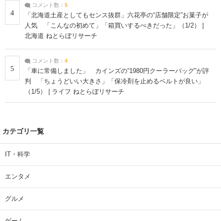
コメント数：
5
4
「北海道土産としてもセンス抜群」六花亭の“店舗限定”お菓子が
人気 「こんなの初めて」「箱買いするべきだった」（1/2） |
北海道 ねとらぼリサーチ
コメント数：
4
5
「車に常備しました」 カインズの“1980円クーラーバッグ”が評
判 「ちょうどいい大きさ」「保冷剤を止めるベルトが良い」
（1/5） | ライフ ねとらぼリサーチ
カテゴリ一覧
IT・科学
エンタメ
グルメ
ゲーム