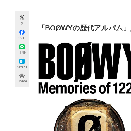
モノづくり技術者専門サイト
エレクトロ
X
「BOØWYの歴代アルバム」
ちょっと気になるネットの話題
Share
LINE
hatena
Home