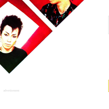
advertisement