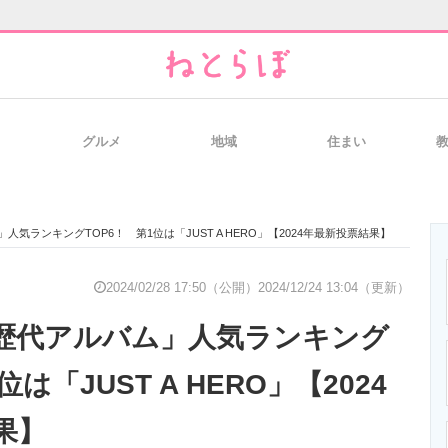
グルメ
地域
住まい
と未来を見通す
スマホと通信の最新トレンド
進化するPCとデ
人気ランキングTOP6！ 第1位は「JUST A HERO」【2024年最新投票結果】
のいまが分かる
企業ITのトレンドを詳説
経営リーダーの
2024/02/28 17:50（公開）
2024/12/24 13:04（更新）
の歴代アルバム」人気ランキング
T製品の総合サイト
IT製品の技術・比較・事例
製造業のIT導入
位は「JUST A HERO」【2024
果】