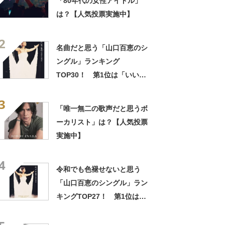
「80年代の女性アイドル」
は？【人気投票実施中】
2
名曲だと思う「山口百恵のシ
ングル」ランキング
TOP30！ 第1位は「いい日
旅立ち」【2024年最新投票結
3
果】
「唯一無二の歌声だと思うボ
ーカリスト」は？【人気投票
実施中】
4
令和でも色褪せないと思う
「山口百恵のシングル」ラン
キングTOP27！ 第1位は
「秋桜」【2024年最新投票結
果】