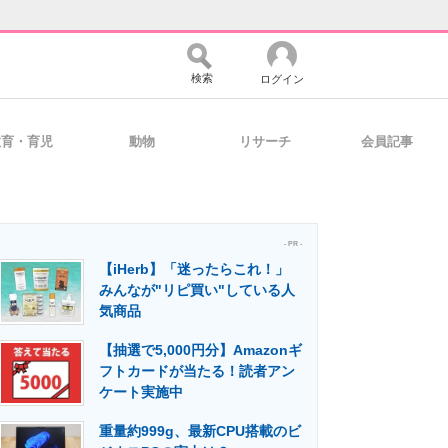
検索
ログイン
教育・育児
動物
リサーチ
会員記事
バイスの未来
好きが集まる 比べて選べる
- PR -
【iHerb】「迷ったらこれ！」
コミュニティ
マーケ×ITの今がよく分かる
みんなが"リピ買い"している人
気商品
【抽選で5,000円分】Amazonギ
・活用を支援
フトカードが当たる！読者アン
ケート実施中
重量約999g、最新CPU搭載のビ