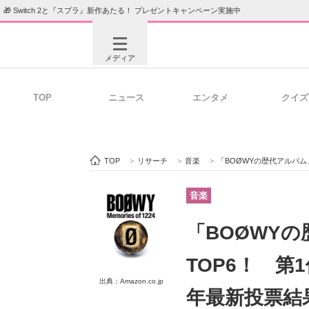
🎁 Switch 2と『スプラ』新作あたる！ プレゼントキャンペーン実施中
メディア
TOP
ニュース
エンタメ
クイズ
注目記事を集めた総合ページ
ITの今
TOP
>
リサーチ
>
音楽
>
「BOØWYの歴代アルバム」
ビジネスと働き方のヒント
AI活用
音楽
「BOØWY
ITエンジニア向け専門サイト
企業向けI
TOP6！ 第1
出典：Amazon.co.jp
年最新投票結