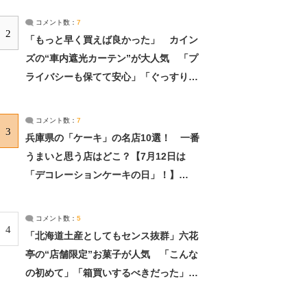
コメント数：
7
2
「もっと早く買えば良かった」 カイン
ズの“車内遮光カーテン”が大人気 「プ
ライバシーも保てて安心」「ぐっすり眠
れました」（2/2） | ライフ ねとらぼリ
サーチ：2ページ目
コメント数：
7
3
兵庫県の「ケーキ」の名店10選！ 一番
うまいと思う店はどこ？【7月12日は
「デコレーションケーキの日」！】
（2/4） | 兵庫県 ねとらぼリサーチ：2ペ
ージ目
コメント数：
5
4
「北海道土産としてもセンス抜群」六花
亭の“店舗限定”お菓子が人気 「こんな
の初めて」「箱買いするべきだった」
（1/2） | 北海道 ねとらぼリサーチ