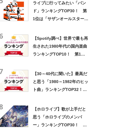
5
ライブに行ってみたい「バン
ド」ランキングTOP30！ 第
1位は「サザンオールスター
ズ」に決定！【2022年最新調
6
査結果】
【Spotify調べ】世界で最も再
生された1980年代の国内楽曲
ランキングTOP10！ 第1位
は「Fly-day Chinatown／泰
7
葉」【2023年最新調査結果】
【30～40代に聞いた】最高だ
と思う「1980～1982年のヒッ
ト曲」ランキングTOP32！
第1位は「赤いスイートピー」
8
【2024年最新調査結果】
【ホロライブ】歌が上手だと
思う「ホロライブのメンバ
ー」ランキングTOP30！ 第