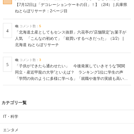
【7月12日は「デコレーションケーキの日」！】（2/4） | 兵庫県
ねとらぼリサーチ：2ページ目
コメント数：
5
4
「北海道土産としてもセンス抜群」六花亭の“店舗限定”お菓子が
人気 「こんなの初めて」「箱買いするべきだった」（1/2） |
北海道 ねとらぼリサーチ
コメント数：
3
5
「子供ができたら通わせたい」 今後発展していきそうな“関関
同立・産近甲龍の大学”といえば？ ランキング1位に学生の声
「学問の街のように多様に学べる」「就職や進学の実績も高い」
| 大学 ねとらぼリサーチ
カテゴリ一覧
IT・科学
エンタメ