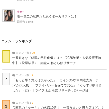
実施中
唯一無二の歌声だと思うボーカリストは？
回答数：8045
コメントランキング
コメント数：
20
1
一番好きな「韓国の男性俳優」は？【2026年版・人気投票実施
中】（投票結果） | 芸能人 ねとらぼリサーチ
コメント数：
7
2
「もっと早く買えば良かった」 カインズの“車内遮光カーテ
ン”が大人気 「プライバシーも保てて安心」「ぐっすり眠れま
した」（2/2） | ライフ ねとらぼリサーチ：2ページ目
コメント数：
7
3
兵庫県の「ケーキ」の名店10選！ 一番うまいと思う店はどこ？