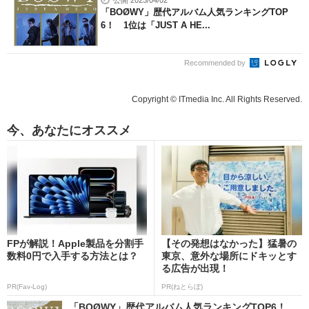
「BOØWY」歴代アルバム人気ランキングTOP
6！ 1位は「JUST A HE...
Recommended by
Copyright © ITmedia Inc. All Rights Reserved.
今、あなたにオススメ
FPが解説！Apple製品を分割手
【その発想はなかった】猛暑の
数料0円で入手する方法とは？
東京、意外な場所にドキッとす
る広告が出現！
PR(Fav-Log)
PR(ねとらぼ)
「BOØWY」歴代アルバム人気ランキングTOP6！