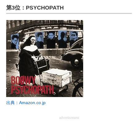
第3位：PSYCHOPATH
ITの今と未来を見通す
スマホと通信の最新トレンド
進化するPCとデバイスの未来
好きが集まる 比べて選べる
ビジネスと働き方のヒント
AI活用のいまが分かる
企業ITのトレンドを詳説
出典：Amazon.co.jp
経営リーダーのコミュニティ
advertisement
マーケ×ITの今がよく分かる
ITエンジニア向け専門サイト