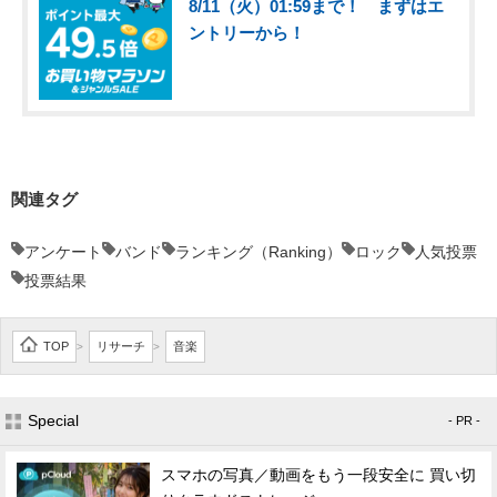
8/11（火）01:59まで！ まずはエ
ントリーから！
関連タグ
アンケート
バンド
ランキング（Ranking）
ロック
人気投票
投票結果
TOP
リサーチ
音楽
>
>
Special
- PR -
スマホの写真／動画をもう一段安全に 買い切