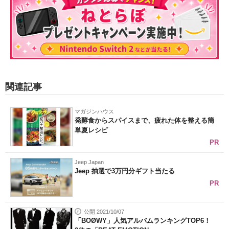
関連記事
マガジンハウス
発酵食からスパイスまで、疲れた体を整える簡
単夏レシピ
PR
Jeep Japan
Jeep 抽選で3万円分ギフト当たる
PR
公開 2021/10/07
「BOØWY」人気アルバムランキングTOP6！