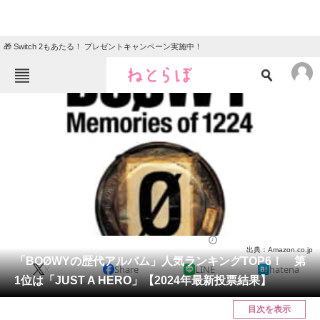
🎁 Switch 2もあたる！ プレゼントキャンペーン実施中！
ねとらぼメニュー
TOP
ニュース
エンタメ
クイズ
グルメ
地域
住まい
教育・育児
動物
リサーチ
音楽
2024/02/28 17:50（公開）
出典：Amazon.co.jp
会員記事
「BOØWYの歴代アルバム」人気ランキングTOP6！ 第
X
Share
LINE
hatena
1位は「JUST A HERO」【2024年最新投票結果】
メディア
目次を表示
注目記事を集めた総合ページ