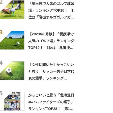
2
「埼玉県で人気のゴルフ練習
場」ランキングTOP10！ 1
位は「岩槻オルゴゴルフガー
デン」【2023年2月版】
3
【2023年6月版】「愛媛県で
人気のゴルフ場」ランキング
TOP10！ 1位は「奥道後ゴ
ルフクラブ」
4
【女性に聞いた】かっこいい
と思う「サッカー男子日本代
表の選手」ランキング
TOP20！ 第1位は「長友佑
5
都」【2024年最新調査結果】
かっこいいと思う「北海道日
本ハムファイターズの選手」
ランキングTOP28！ 第1位