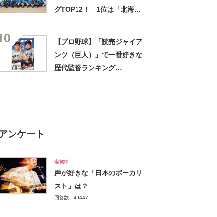
グTOP12！ 1位は「北海道
日本ハムファイターズ」
10
【2022年最新投票結果】
【プロ野球】「読売ジャイア
ンツ（巨人）」で一番好きな
歴代監督ランキング
TOP14！ 第1位は「長嶋茂
雄」【12月26日はプロ野球誕
生の日】
アンケート
実施中
声が好きな「日本のボーカリ
スト」は？
回答数：49447