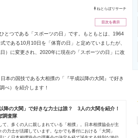
ニクス専門サイト
電子設計の基本と応用
エネルギーの専
ねとらぼリサーチ
目次を表示
のひとつである「スポーツの日」です。もともとは、1964
式である10月10日を「体育の日」と定めていましたが、
動祝日）に変更され、2020年に現在の「スポーツの日」に改
日本の国技である大相撲の「『平成以降の大関』で好き
ぼ調べ）を紹介します！
以降の大関」で好きな力士は誰？ 3人の大関を紹介！
らぼ調査隊
て、多くの人に親しまれている「相撲」。日本相撲協会が主
々の力士が活躍しています。なかでも番付における「大関」
同じく日本相撲協会の理事会の決定を経て誕生する特別な地位