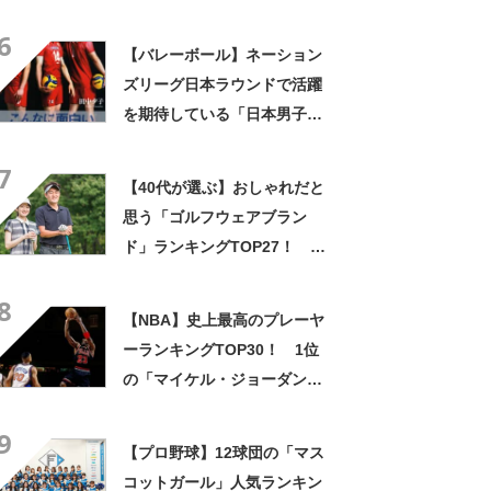
は「伊藤大海」【2025年最新
6
調査結果】
【バレーボール】ネーション
ズリーグ日本ラウンドで活躍
を期待している「日本男子バ
レー代表選手」は？【2026年
7
版・人気投票実施中】
【40代が選ぶ】おしゃれだと
思う「ゴルフウェアブラン
ド」ランキングTOP27！ 第
1位は「ラルフローレン」
8
【2024年最新調査結果】
【NBA】史上最高のプレーヤ
ーランキングTOP30！ 1位
の「マイケル・ジョーダン」
に続く2位は？【ESPN調査】
9
【プロ野球】12球団の「マス
コットガール」人気ランキン