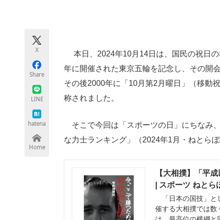
モノづくり技術者専門サイト
エレクトロ
X
本日、2024年10月14日は、国民の祝日
ちょっと気になるネットの話題
年に開催された東京五輪を記念し、その開会
Share
その後2000年に「10月第2月曜日」（移
称されました。
LINE
hatena
そこで今回は「スポーツの日」にちなみ、
な力士ランキング」（2024年1月・ねとら
Home
【大相撲】「平成
| スポーツ ねと
「日本の国技」とし
催する大相撲では数
は、最高位の横綱と