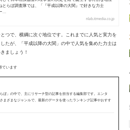
ねとらぼ調査隊では、「『平成以降の大関』で好きな力士
ー…
nlab.itmedia.co.jp
とつで、横綱に次ぐ地位です。これまでに人気と実力を
ましたが、「平成以降の大関」の中で人気を集めた力士は
いきましょう！
得ています
らぼ」の中で、主にリサーチ型の記事を担当する編集部です。エンタ
さまざまなジャンルで、最新のデータを使ったランキング記事やおすす