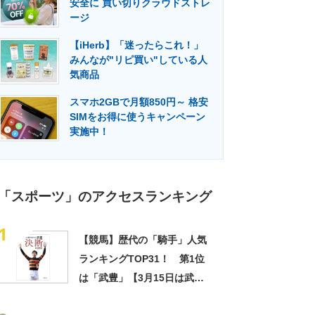
安全に 買い切りクラウドストレ
門メディア
建設×テクノロジーの最前線
ージ
【iHerb】「迷ったらこれ！」
みんなが"リピ買い"している人
気商品
スマホ2GBで月額850円～ 格安
SIMをお得に使うキャンペーン
実施中！
「スポーツ」のアクセスランキング
1
【競馬】歴代の「騎手」人気
ランキングTOP31！ 第1位
は「武豊」【3月15日は武豊
さん誕生日】