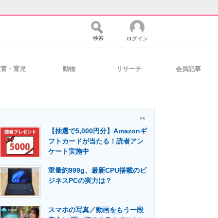
検索
ログイン
教育・育児
動物
リサーチ
会員記事
バイスの未来
好きが集まる 比べて選べる
- PR -
【抽選で5,000円分】Amazonギ
コミュニティ
マーケ×ITの今がよく分かる
フトカードが当たる！読者アン
ケート実施中
重量約999g、最新CPU搭載のビ
・活用を支援
ジネスPCの実力は？
スマホの写真／動画をもう一段