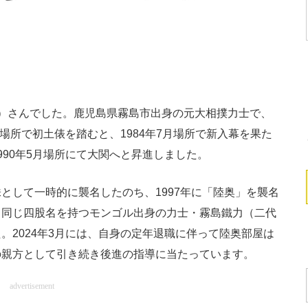
）さんでした。鹿児島県霧島市出身の元大相撲力士で、
月場所で初土俵を踏むと、1984年7月場所で新入幕を果た
990年5月場所にて大関へと昇進しました。
して一時的に襲名したのち、1997年に「陸奥」を襲名
と同じ四股名を持つモンゴル出身の力士・霧島鐵力（二代
。2024年3月には、自身の定年退職に伴って陸奥部屋は
の親方として引き続き後進の指導に当たっています。
advertisement