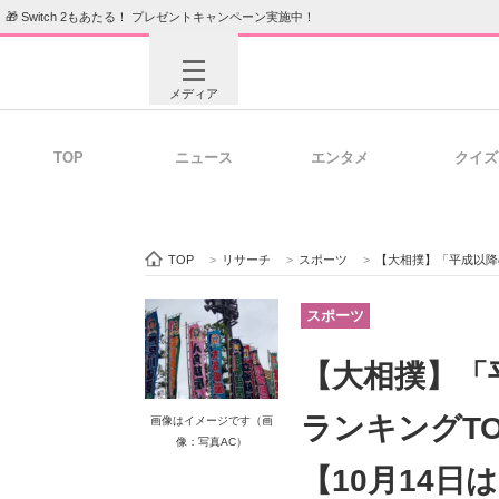
🎁 Switch 2もあたる！ プレゼントキャンペーン実施中！
メディア
TOP
ニュース
エンタメ
クイズ
注目記事を集めた総合ページ
ITの今
TOP
>
リサーチ
>
スポーツ
>
【大相撲】「平成以降の大
ビジネスと働き方のヒント
AI活用
スポーツ
【大相撲】「
ITエンジニア向け専門サイト
企業向けI
ランキングT
画像はイメージです（画
像：写真AC）
【10月14日