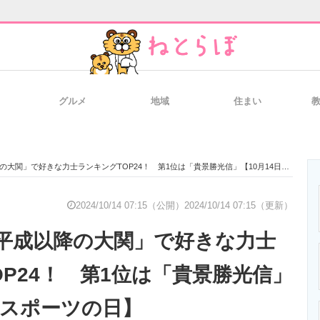
グルメ
地域
住まい
と未来を見通す
スマホと通信の最新トレンド
進化するPCとデ
関」で好きな力士ランキングTOP24！ 第1位は「貴景勝光信」【10月14日はスポーツの日】
のいまが分かる
企業ITのトレンドを詳説
経営リーダーの
2024/10/14 07:15（公開）
2024/10/14 07:15（更新）
平成以降の大関」で好きな力士
T製品の総合サイト
IT製品の技術・比較・事例
製造業のIT導入
OP24！ 第1位は「貴景勝光信」
はスポーツの日】