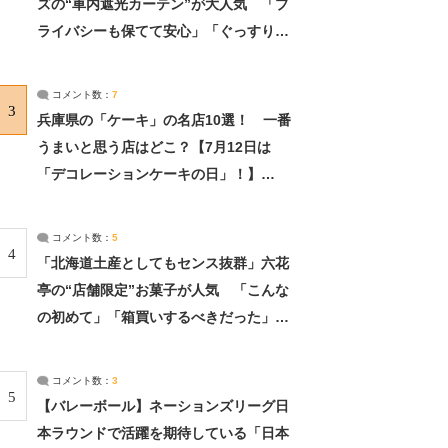
ズの“車内遮光カーテン”が大人気 「プ
ライバシーも保てて安心」「ぐっすり眠
れました」（2/2） | ライフ ねとらぼリ
サーチ：2ページ目
コメント数：
7
3
兵庫県の「ケーキ」の名店10選！ 一番
うまいと思う店はどこ？【7月12日は
「デコレーションケーキの日」！】
（2/4） | 兵庫県 ねとらぼリサーチ：2ペ
ージ目
コメント数：
5
4
「北海道土産としてもセンス抜群」六花
亭の“店舗限定”お菓子が人気 「こんな
の初めて」「箱買いするべきだった」
（1/2） | 北海道 ねとらぼリサーチ
コメント数：
3
5
【バレーボール】ネーションズリーグ日
本ラウンドで活躍を期待している「日本